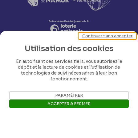
Continuer sans accepter
Utilisation des cookies
En autorisant ces services tiers, vous autorisez le
dépôt et la lecture de cookies et l'utilisation de
technologies de suivi nécessaires à leur bon
fonctionnement.
Nos coordonnées
PARAMÉTRER
Tél: +32 81 77 67 55
ACCEPTER & FERMER
E-mail: info@museerops.be
Ouvrir la barre de gestion des 
Instagram