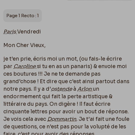
Page 1 Recto : 1
Paris
Vendredi
Mon Cher Vieux,
je t’en prie, écris moi un mot, (ou fais-le écrire
par
Caroline
si tu en as un panaris) & envoie moi
ces boutures !!! Je ne te demande pas
grand’chose ! Et dire que c’est ainsi partout dans
notre pays. Il y a d’
ostende
à
Arlon
un
endormement qui fait la perte artistique &
littéraire du pays. On digère ! Il faut écrire
cinquante lettres pour avoir un bout de réponse.
Je vois cela avec
Dommartin
. Je t’ai fait une foule
de questions, ce n’est pas pour la volupté de les
faire, c’est pour avoir
des réponses
.