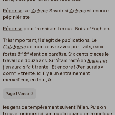
Réponse
sur
Aelens
: Savoir si
Aelens
est encore
pépiniériste.
Réponse
pour la maison Leroux-Bois-d’Enghien.
Très important
, il s’agit de
publications
. Le
Catalogue
de mon œuvre avec portraits, eaux
c
c
fortes &
&
vient de paraître. Six cents pièces le
travail de douze ans. Si j’étais resté en
Belgique
j’en aurais fait trente ! Et encore ! J’en aurais «
dormi » trente. Ici il y a un entrainement
merveilleux, en tout, &
Page 1 Verso : 3
les gens de tempérament suivent l’élan. Puis on
trouve
toujours ici
son public quand on a quelque