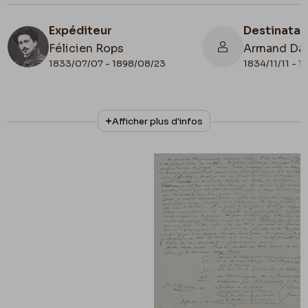
Expéditeur
Destinatai
Félicien Rops
Armand Da
1833/07/07 - 1898/08/23
1834/11/11 - 
N° d'inventaire
Collationnage
Afficher plus d'infos
ML/03718/0008
Autographe
Lieu de conservation
Belgique, Bruxelles, Archives et Musée de la
Littérature