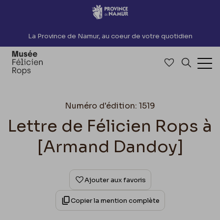
Accèder directement au contenu
La Province de Namur, au coeur de votre quotidien
Accéder à me
Recherch
Ouv
Numéro d'édition: 1519
Lettre de Félicien Rops à
[Armand Dandoy]
Ajouter aux favoris
Copier la mention complète