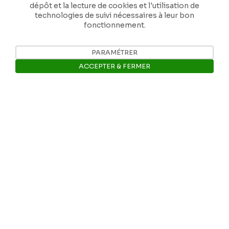
dépôt et la lecture de cookies et l'utilisation de
Instagram
technologies de suivi nécessaires à leur bon
fonctionnement.
Facebook
PARAMÉTRER
ACCEPTER & FERMER
Ropslettres
Ouvrir la barre de gestion des 
Le site web du musée
Les collections du musée
Comité d’honneur et scientifique
Contact