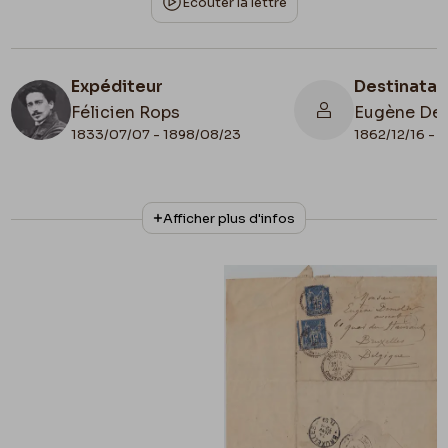
Écouter la lettre
Expéditeur
Destinatai
Félicien Rops
Eugène De
1833/07/07 - 1898/08/23
1862/12/16 - 
N° d'inventaire
Collationnage
Afficher plus d'infos
II/7735/5
Autographe
Date de fin
Cachet d'envoi
1889/01/05
1889/01/06
Cachet réception
1889/01/14
Lieu de conservation
Belgique, Bruxelles, Bibliothèque royale de
Belgique, Cabinet des Manuscrits