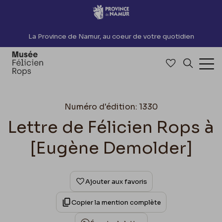
Accèder directement au contenu
La Province de Namur, au coeur de votre quotidien
Accéder à me
Recherch
Ouv
Numéro d'édition: 1330
Lettre de Félicien Rops à
[Eugène Demolder]
Ajouter aux favoris
Copier la mention complète