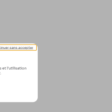
inuer sans accepter
Lire la suite
et l'utilisation
.