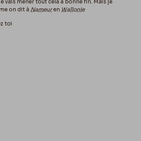
 je vais mener tout cela à bonne fin. Mais je
e on dit à
Nameur
en
Wallonie
z toi