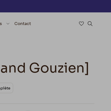
nu
menu.open_menu
s
Contact
Accéder à mes 
Rechercher
mand Gouzien]
mplète