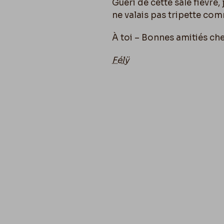
Guéri de cette sale fièvre,
ne valais pas
tripette
comm
À toi – Bonnes amitiés che
Félÿ