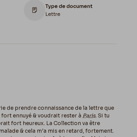
Type de document
Lettre
Lieu de conservation
Belgique, Bruxelles,
Bibliothèque royale de
Belgique, Cabinet des
Manuscrits
 prie de prendre connaissance de la lettre que
st fort ennuyé & voudrait rester à
Paris
. Si tu
erait fort heureux. La Collection va être
 malade & cela m’a mis en retard, fortement.