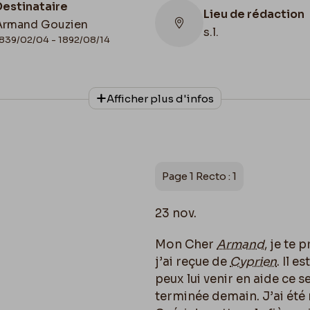
Destinataire
Lieu de rédaction
Armand Gouzien
s.l.
839/02/04 - 1892/08/14
Afficher plus d'infos
Collationnage
Date de fin
Autographe
1891/11/23
Page 1 Recto : 1
23 nov.
Mon Cher
Armand
, je te
j’ai reçue de
Cyprien
. Il e
peux lui venir en aide ce s
terminée demain. J’ai été