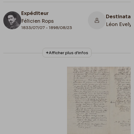
Expéditeur
Destinatai
Félicien Rops
Léon Evely
1833/07/07 - 1898/08/23
N° d'inventaire
Collationnage
Afficher plus d'infos
III/215/10/16
Autographe
Lieu de conservation
Belgique, Bruxelles, Bibliothèque royale de
Belgique, Cabinet des Manuscrits