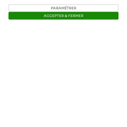
PARAMÉTRER
Nos coordonnées
ACCEPTER & FERMER
Tél: +32 81 77 67 55
Ouvrir la barre de gestion des 
E-mail: info@museerops.be
Instagram
Facebook
Ropslettres
Le site web du musée