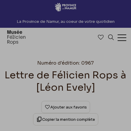
Accèder directement au contenu
La Province de Namur, au coeur de votre quotidien
Accéder à me
Recherch
Ouv
Numéro d'édition: 0967
Lettre de Félicien Rops à
[Léon Evely]
Ajouter aux favoris
Copier la mention complète