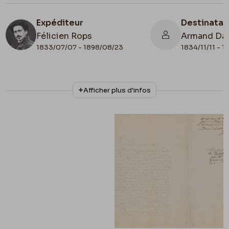
Expéditeur
Destinatai
Félicien Rops
Armand Da
1833/07/07 - 1898/08/23
1834/11/11 - 
N° d'inventaire
Collationnage
Afficher plus d'infos
III/215/8/24
Autographe
Lieu de conservation
Belgique, Bruxelles, Bibliothèque royale de
Belgique, Cabinet des Manuscrits