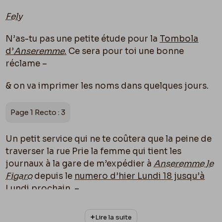
Fely
N’as-tu pas une petite étude pour la
Tombola
d’
Anseremme
.
Ce sera pour toi une bonne
réclame –
& on va imprimer les noms dans quelques jours.
Page 1 Recto : 3
Un petit service qui ne te coûtera que la peine de
traverser la rue Prie la femme qui tient les
journaux à la gare de m’expédier à
Anseremme
le
Figaro
depuis le
numero d’hier Lundi 18 jusqu’à
Lundi prochain
. –
Important
.
Je lui paierai cela
Lundi en passant.
Lire la suite