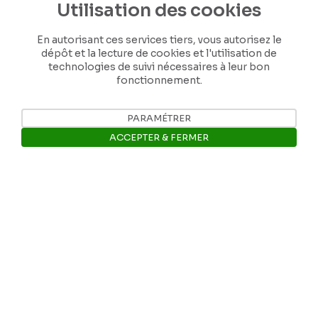
Utilisation des cookies
En autorisant ces services tiers, vous autorisez le
dépôt et la lecture de cookies et l'utilisation de
technologies de suivi nécessaires à leur bon
fonctionnement.
Nos coordonnées
PARAMÉTRER
ACCEPTER & FERMER
Tél: +32 81 77 67 55
Ouvrir la barre de gestion des 
E-mail: info@museerops.be
Instagram
Facebook