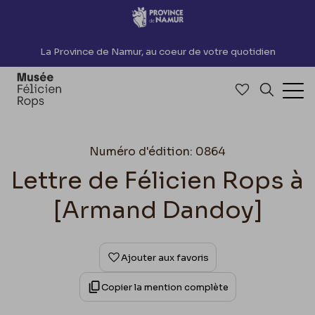
Accèder directement au contenu
La Province de Namur, au coeur de votre quotidien
Accéder à me
Recherch
Ouv
Numéro d'édition: 0864
Lettre de Félicien Rops à
[Armand Dandoy]
Ajouter aux favoris
Copier la mention complète