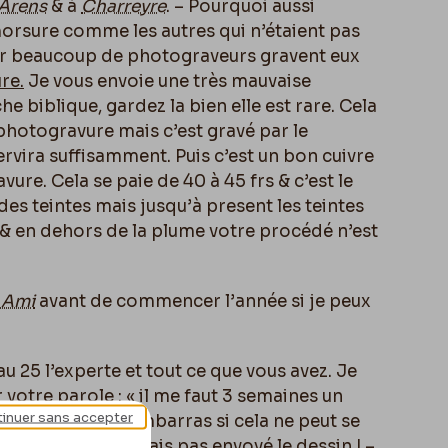
Arens
& à
Charreyre
. – Pourquoi aussi
morsure comme les autres qui n’étaient pas
car beaucoup de photograveurs gravent eux
ure
.
Je vous envoie une très mauvaise
e biblique, gardez la bien elle est rare. Cela
hotogravure mais c’est gravé par le
rvira suffisamment. Puis c’est un bon cuivre
ure. Cela se paie de 40 à 45 frs & c’est le
 des teintes mais jusqu’à present les teintes
 & en dehors de la plume votre procédé n’est
 Ami
avant de commencer l’année si je peux
au 25 l’experte et tout ce que vous avez. Je
r votre parole : « il me faut 3 semaines un
inuer sans accepter
mettriez dans l’embarras si cela ne peut se
enu je ne vous aurais pas envoyé le dessin ! –