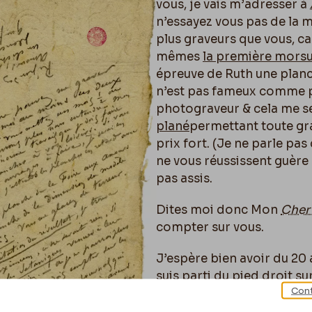
vous, je vais m’adresser à
n’essayez vous pas de la 
plus graveurs que vous, 
mêmes
la première mors
épreuve de Ruth une planch
n’est pas fameux comme p
photograveur & cela me se
plané
permettant toute grav
prix fort. (Je ne parle pas
ne vous réussissent guère
pas assis.
Dites moi donc Mon
Cher
compter sur vous.
J’espère bien avoir du 20 
suis parti du pied droit su
Cont
mois
au plus
» et vous me 
faire. Si vous m’aviez prév