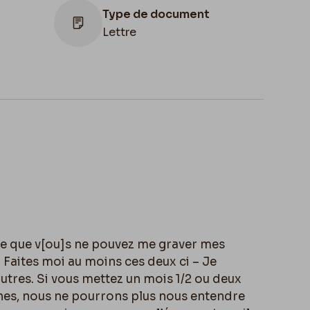
Type de document
Lettre
ion
,
Illustration
e de
Lettre illustrée
des
e que v[
ou]
s ne pouvez me graver mes
 Faites moi au moins ces deux ci – Je
utres. Si vous mettez un mois 1/2 ou deux
ches, nous ne pourrons plus nous entendre