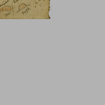
Vite une carte postale s.v.p
Page 1 Verso : 2
Pour le
Faune
La
Sieste
& la
Dentellière
et que
j’accepte vos prix 
baisserons, – c’est tout na
servir des planches sans av
Et dites moi bien Mon Ch
planches pour mois, exacte