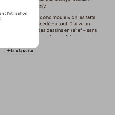
nte pas Mon Cher
Evely
.
et l'utilisation
ient en platre, il y a donc moule & on les faits
.
 doute pas du procédé du tout. J’ai vu un
nd
où on obtenait des dessins en relief – sans
larité du mercure on dessine 2 traits avec
t de mercure & cela se bombe puis on moule :
Lire la suite
 poste pour la
Foire aux Amours
, je dois le
is faire un cliché renversé au plus vite, si
anche de la dimension d’un croquis dont je
e ne vous ai dit de faire cela en petit !!!
 Crayon de New York
, un journal énorme !