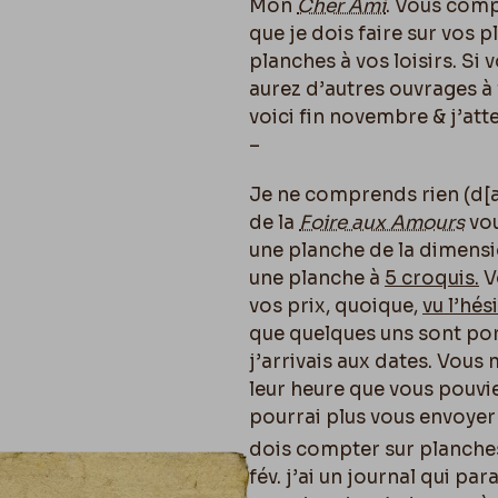
Mon
Cher Ami
. Vous comp
que je dois faire sur vos 
planches à vos loisirs. Si
aurez d’autres ouvrages à 
voici fin novembre & j’att
–
Je ne comprends rien (d[
de la
Foire aux Amours
vou
une planche de la dimens
une planche à
5 croquis
.
V
vos prix, quoique,
vu l’hés
que quelques uns sont port
j’arrivais aux dates. Vou
leur heure que vous pouvie
pourrai plus vous envoyer
dois compter sur planche
fév. j’ai un journal qui par