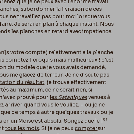
renez que je ne peux avec l’énorme travail
planches, subordonner la livraison de ces
 vous ne travaillez pas pour moi lorsque vous
faire, Je serai en plan à chaque instant. Nous
ends les planches en retard avec impatience.
an]
s votre compte) relativement à la planche
s comptez 1 croquis mais malheureux ! c’est
ion du modèle que je vous avais demandé,
ous me glacez de terreur. Je ne discute pas
itation du résultat
, je trouve effectivement
és au maximum, ce ne serait rien, si
s m’avez prouvé pour
les
Sataniques
venues à
z arriver quand vous le vouliez. – ou je ne
 que de temps à autre quelques travaux ou je
er
s en
un Mois
c’est
absolu
. Songez que le 1
ait
tous les mois
. Si je ne peux
compter
sur