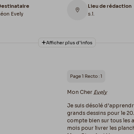
Destinataire
Lieu de rédaction
Léon Evely
s.l.
Lieu de conservat
Afficher plus d'infos
Belgique, Bruxelles
Collationnage
Bibliothèque royal
Autographe
Belgique, Cabinet 
Manuscrits
Page 1 Recto : 1
Mon Cher
Evely
Je suis désolé d’apprendr
grands dessins pour le 20.
compte bien sur tous les a
mois pour livrer les plan