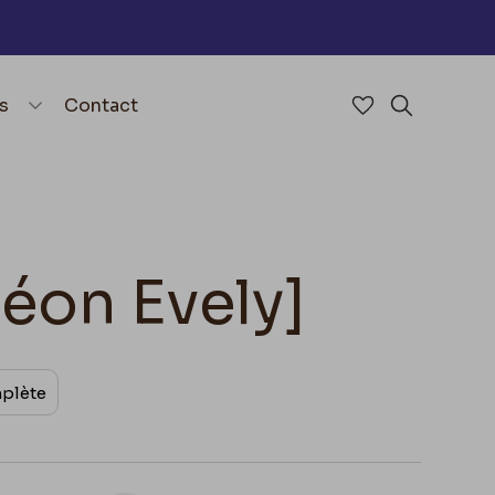
nu
menu.open_menu
s
Contact
Accéder à mes 
Rechercher
Léon Evely]
mplète