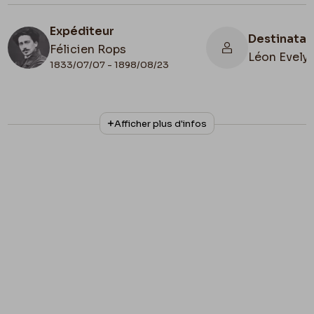
Expéditeur
Destinatai
Félicien Rops
Léon Evely
1833/07/07 - 1898/08/23
N° d'inventaire
Collationnage
Afficher plus d'infos
III/215/6/9
Autographe
Lieu de conservation
Belgique, Bruxelles, Bibliothèque royale de
Belgique, Cabinet des Manuscrits