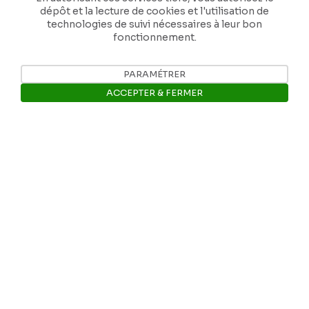
dépôt et la lecture de cookies et l'utilisation de
technologies de suivi nécessaires à leur bon
fonctionnement.
PARAMÉTRER
Nos coordonnées
ACCEPTER & FERMER
Tél: +32 81 77 67 55
Ouvrir la barre de gestion des 
E-mail: info@museerops.be
Instagram
Facebook
Ropslettres