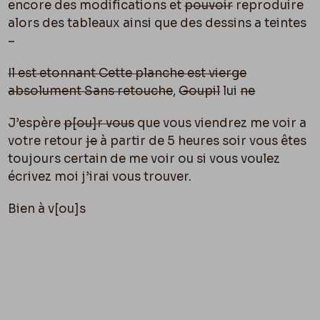
encore des modifications et
pouvoir
reproduire
alors des tableaux ainsi que des dessins a teintes
–
Il est etonnant Cette planche est vierge
absolument Sans retouche
,
Goupil
lui
ne
J’espère
p[
ou]
r vous
que vous viendrez me voir a
votre retour
je
à partir de 5 heures soir vous êtes
toujours certain de me voir ou si vous voulez
écrivez moi j’irai vous trouver.
Bien à v[
ou]
s