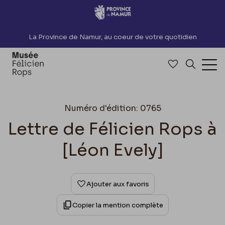
Accèder directement au contenu
La Province de Namur, au coeur de votre quotidien
Accéder à me
Recherch
Ouv
Numéro d'édition: 0765
Lettre de Félicien Rops à
[Léon Evely]
Ajouter aux favoris
Copier la mention complète