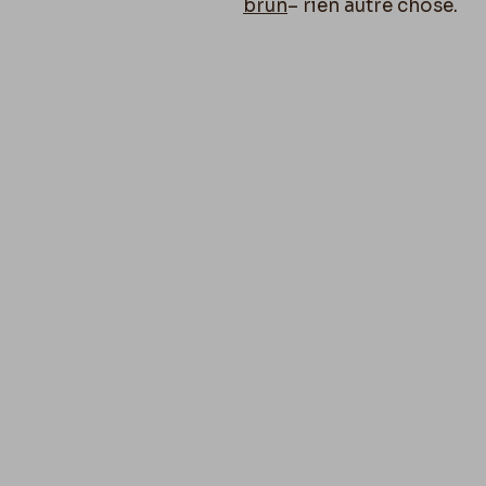
brun
– rien autre chose.