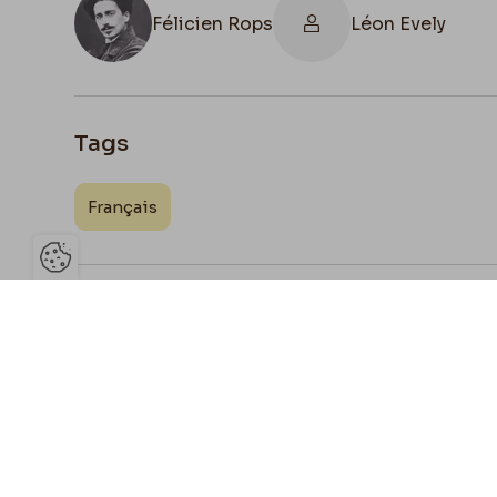
Félicien Rops
Léon Evely
Tags
Français
Ouvrir la barre de gestion des 
Joign
Partage