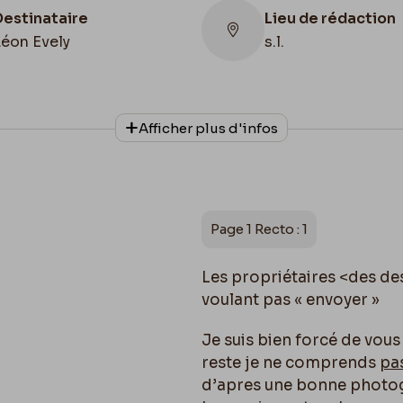
Destinataire
Lieu de rédaction
Léon Evely
s.l.
Collationnage
Afficher plus d'infos
Autographe
Page 1 Recto : 1
Les propriétaires <
des de
voulant pas « envoyer »
Je suis bien forcé de vous
reste je ne comprends
pa
d’apres une bonne photog.