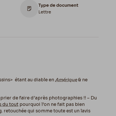
Type de document
Lettre
Lieu de conservation
Belgique, Bruxelles, Bibliothèque royale
de Belgique, Cabinet des Manuscrits
ssins>
étant au diable en
Amérique
& ne
 prier de faire d’après photographies !! – Du
s du tout
pourquoi l’on ne fait pas bien
 retouchée qui somme toute est un lavis