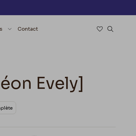
nu
menu.open_menu
s
Contact
Accéder à mes 
Rechercher
Léon Evely]
mplète