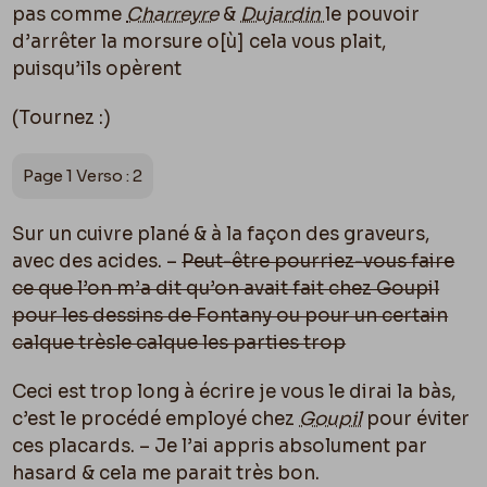
pas comme
Charreyre
&
Dujardin
le pouvoir
d’arrêter la morsure o[
ù]
cela vous plait,
puisqu’ils opèrent
(Tournez :)
Page 1 Verso : 2
Sur un cuivre plané & à la façon des graveurs,
avec des acides. –
Peut-être pourriez-vous faire
ce que l’on m’a dit qu’on avait fait chez Goupil
pour les dessins de Fontany ou p
ou
r un certain
calque très
le calque les parties trop
Ceci est trop long à écrire je vous le dirai la bàs,
c’est le procédé employé chez
Goupil
pour éviter
ces placards. – Je l’ai appris absolument par
hasard & cela me parait très bon.