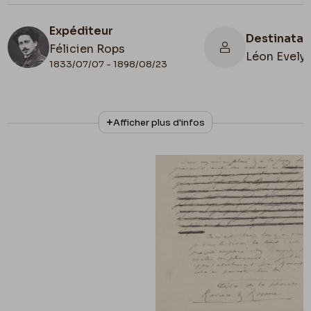
Expéditeur
Destinatai
Félicien Rops
Léon Evely
1833/07/07 - 1898/08/23
N° d'inventaire
Collationnage
Afficher plus d'infos
III/215/5/49
Autographe
Lieu de conservation
Belgique, Bruxelles, Bibliothèque royale de
Belgique, Cabinet des Manuscrits