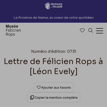
Accèder directement au contenu
La Province de Namur, au coeur de votre quotidien
Accéder à me
Recherch
Ouv
Numéro d'édition: 0731
Lettre de Félicien Rops à
[Léon Evely]
Ajouter aux favoris
Copier la mention complète