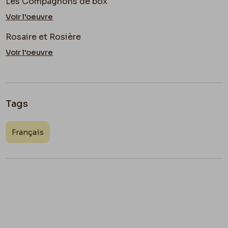
Les Compagnons de box
Voir l'oeuvre
Rosaire et Rosière
Voir l'oeuvre
Tags
Français