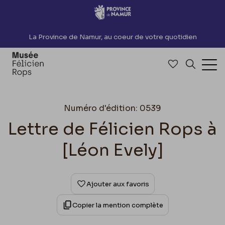
Accèder directement au contenu
La Province de Namur, au coeur de votre quotidien
Accéder à me
Recherch
Ouv
Numéro d'édition: 0539
Lettre de Félicien Rops à
[Léon Evely]
Ajouter aux favoris
Copier la mention complète