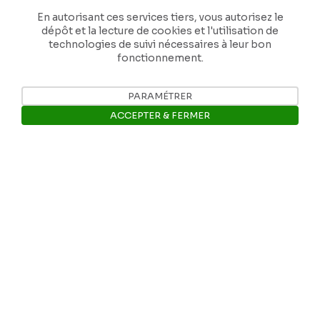
En autorisant ces services tiers, vous autorisez le
dépôt et la lecture de cookies et l'utilisation de
technologies de suivi nécessaires à leur bon
fonctionnement.
Nos coordonnées
PARAMÉTRER
ACCEPTER & FERMER
Tél: +32 81 77 67 55
Ouvrir la barre de gestion des 
E-mail: info@museerops.be
Instagram
Facebook
Ropslettres