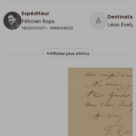
Expéditeur
Destinatai
Félicien Rops
Léon Evely
1833/07/07 - 1898/08/23
N° d'inventaire
Collationnage
Afficher plus d'infos
III/215/1/37
Autographe
Date de fin
Cachet d'envoi
1883/08/01
1883/08/01
Cachet réception
1883/08/01
Lieu de conservation
Belgique, Bruxelles, Bibliothèque royale de
Belgique, Cabinet des Manuscrits