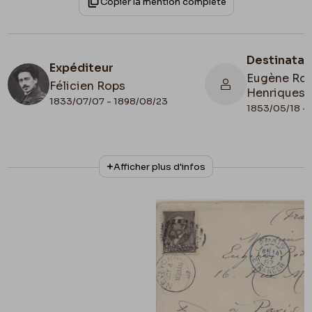
Copier la mention complète
Destinatai
Expéditeur
Eugène Rod
Félicien Rops
Henriques
1833/07/07 - 1898/08/23
1853/05/18 - 
N° d'inventaire
Collationnage
Afficher plus d'infos
Amis/RAM/92
Autographe
Date de fin
Cachet d'envoi
1887/10/03
1887/10/04
Cachet réception
1887/10/14
Lieu de conservation
Belgique, Province de Namur, musée Félicien
Rops, Les Amis du Musée Félicien Rops