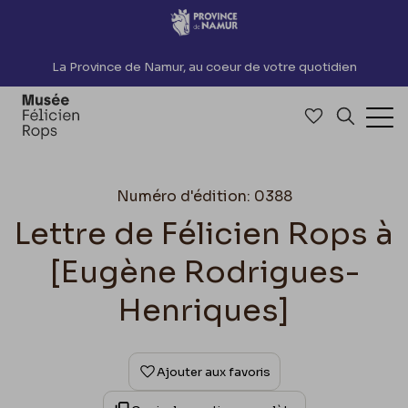
Accèder directement au contenu
La Province de Namur, au coeur de votre quotidien
Accéder à me
Recherch
Ouv
Numéro d'édition: 0388
Lettre de Félicien Rops à
[Eugène Rodrigues-
Henriques]
Ajouter aux favoris