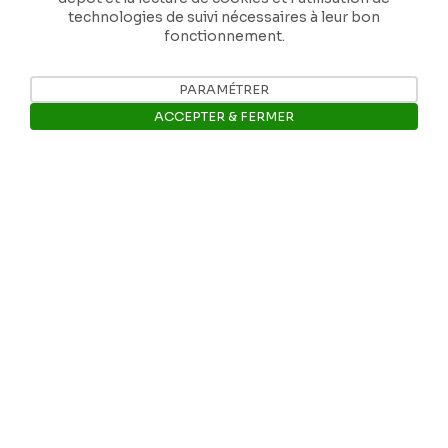
technologies de suivi nécessaires à leur bon
E-mail: info@museerops.be
fonctionnement.
PARAMÉTRER
Instagram
ACCEPTER & FERMER
Facebook
Ouvrir la barre de gestion des 
Ropslettres
Le site web du musée
Les collections du musée
Comité d’honneur et scientifique