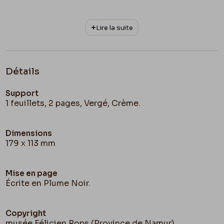
À Bientôt
Mon Vieil, déja vieil ami
, je t’écrirai
avant de remonter
l’Hudson
pour gagner les lacs.
Lire la suite
Merci d’être venu me donner « le coup de l’étrier
» dirait
Mr Louis Ulbach
en ses littératures
prudhomesques
.
Détails
Félicien Rops
Support
1 feuillets, 2 pages, Vergé, Crème.
Dimensions
179 x 113 mm
Mise en page
Écrite en Plume Noir.
Copyright
musée Félicien Rops (Province de Namur)