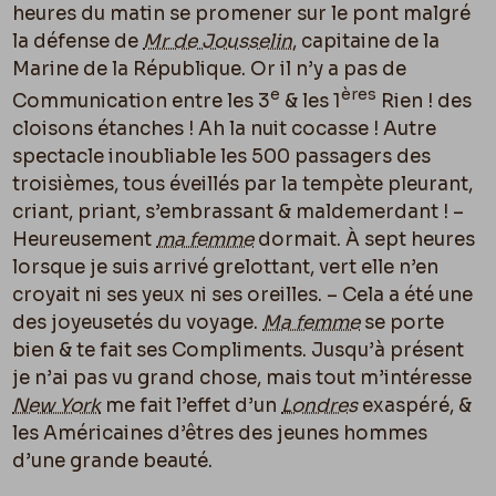
heures du matin se promener sur le pont malgré
la défense de
Mr de Jousselin
, capitaine de la
Marine de la République. Or il n’y a pas de
e
ères
Communication entre les 3
& les 1
Rien ! des
cloisons étanches ! Ah la nuit cocasse ! Autre
spectacle inoubliable les 500 passagers des
troisièmes, tous éveillés par la tempète pleurant,
criant, priant, s’embrassant &
maldemerdant
! –
Heureusement
ma femme
dormait. À sept heures
lorsque je suis arrivé grelottant, vert elle n’en
croyait ni ses yeux ni ses oreilles. – Cela a été une
des joyeusetés du voyage.
Ma femme
se porte
bien & te fait ses Compliments. Jusqu’à présent
je n’ai pas vu grand chose, mais tout m’intéresse
New York
me fait l’effet d’un
Londres
exaspéré, &
les Américaines d’êtres des jeunes hommes
d’une grande beauté.