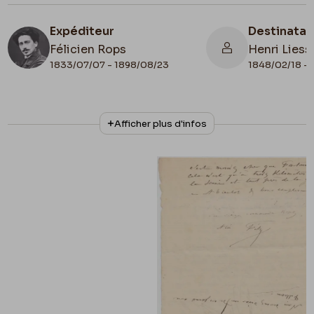
Expéditeur
Destinatai
Félicien Rops
Henri Liess
1833/07/07 - 1898/08/23
1848/02/18 - 
N° d'inventaire
Collationnage
Afficher plus d'infos
LEpr/47
Autographe
Lieu de conservation
Belgique, Province de Namur, musée Félicien
Rops, Province de Namur