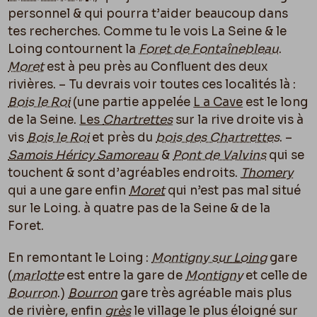
personnel & qui pourra t’aider beaucoup dans
tes recherches. Comme tu le vois La Seine & le
Loing contournent la
Foret de Fontaînebleau
.
Moret
est à peu près au Confluent des deux
rivières. – Tu devrais voir toutes ces localités là :
Bois le Roi
(une partie appelée
L a Cave
est le long
de la Seine.
Les
Chartrettes
sur la rive droite vis à
vis
Bois le Roi
et près du
bois des Chartrettes
. –
Samois
Héricy
Samoreau
&
Pont de Valvins
qui se
touchent & sont d’agréables endroits.
Thomery
qui a une gare enfin
Moret
qui n’est pas mal situé
sur le Loing. à quatre pas de la Seine & de la
Foret.
En remontant le Loing :
Montigny
sur Loing
gare
(
marlotte
est entre la gare de
Montigny
et celle de
Bourron
.)
Bourron
gare très agréable mais plus
de rivière, enfin
grès
le village le plus éloigné sur