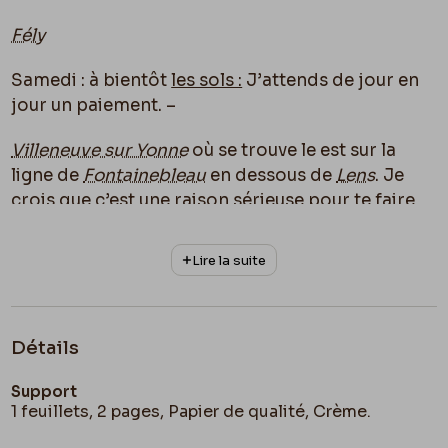
Fély
Samedi : à bientôt
les sols :
J’attends de jour en
jour un paiement. –
Villeneuve sur Yonne
o
ù
se trouve le
est sur la
ligne de
Fontainebleau
en dessous de
Lens
. Je
crois que c’est une raison sérieuse pour te faire
choisir
Fontainebleau
ou ses environs, comme
séjour.
Lire la suite
Vu le
Fromont jeune & Risler ainé
de
Daudet
Les
dessins de
Dagnan-Bouveret
sont
neutres
à mon
avis. Cela ne manque pas de talent au contraire il
Détails
y en a beaucoup mais cette façon de coller des
Support
vues photographiques
de personnages, là o
ù
il
1 feuillets, 2 pages, Papier de qualité, Crème.
faut
des caractères
pour illustrer
une étude de
caractères
me paraît une sotte façon de faire