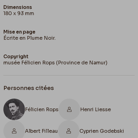
m’est avis.
Dimensions
180 x 93 mm
– Tu recevras « mon article » pour le passer à
Goncourt
, – simplement parceque je me suis mis
Mise en page
sous son patronage.
Écrite en Plume Noir.
À toi
Copyright
musée Félicien Rops (Province de Namur)
F
Nous devons diner un de ces jours avec
Filleau
.
Personnes citées
Félicien Rops
Henri Liesse
Albert Filleau
Cyprien Godebski