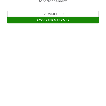
fonctionnement.
Tél: +32 81 77 67 55
PARAMÉTRER
ACCEPTER & FERMER
E-mail: info@museerops.be
Ouvrir la barre de gestion des 
Instagram
Facebook
Ropslettres
Le site web du musée
Les collections du musée