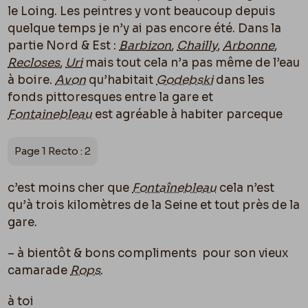
le Loing. Les peintres y vont beaucoup depuis
quelque temps je n’y ai pas encore été. Dans la
partie Nord & Est :
Barbizon
,
Chailly
,
Arbonne
,
Recloses
,
Uri
mais tout cela n’a pas même de l’eau
à boire.
Avon
qu’habitait
Godebski
dans les
fonds pittoresques entre la gare et
Fontainebleau
est agréable à habiter parceque
Page 1 Recto : 2
c’est moins cher que
Fontaînebleau
cela n’est
qu’à trois kilomètres de la Seine et tout près de la
gare.
– à bientôt & bons compliments
pour son vieux
camarade
Rops
.
à toi