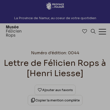
Accèder directement au contenu
La Province de Namur, au coeur de votre quotidien
Accéder à me
Recherch
Ouv
Numéro d'édition: 0044
Lettre de Félicien Rops à
[Henri Liesse]
Ajouter aux favoris
Copier la mention complète