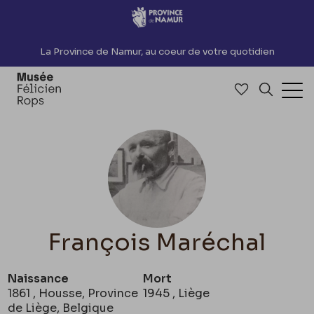
Accèder directement au contenu
La Province de Namur, au coeur de votre quotidien
Accéder à me
Recherch
Ouv
François Maréchal
Naissance
Mort
1861 , Housse, Province
1945 , Liège
de Liège, Belgique