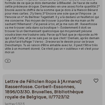
formule de ce que je dois demander à Billaudel. Je l’aurai de suite
cette précieuse drogue. Demandes-en une assez forte quantité.2°
Envoie aussi le chiffre de la somme que je dois à la Maison Bénard
pour mes cartes. J’y tiens.3° Encore une scie que je t’impose : je
t’envoie un n° du Berliner Tageblatt. Il y a là dedans un feuilleton qui
me concerne. Pas moyen de trouver à portée de ma main un Mr
sachant l’Allemand ! J’ai pensé à toi, et je me suis dit : Rasenfosse
va me trouver cela dans sa boutique !– Évidemment il doit se
trouver là un Germanisant quelconque qui moyennant pécune
voudra bien me traduire cela. Parce qu’il faut que je réponde au Mr
qui a fait Cela, et je ne sais pas ce que c’est ! Demain, après demain
au plus tard tuPage 1 Verso : 2recevras le dessin pour ce brave
Deschamps. Tu as raison d’être aimable avec lui ; il peut t’être très
utile à un moment donné. Ce n’est pas un « oublieux » et c’est pour
moi un
Lettre de Félicien Rops à [Armand]
Ajou
Rassenfosse. Corbeil-Essonnes,
1896/03/30. Bruxelles, Bibliothèque
royale de Belgique, II/7723/12
letter
1323