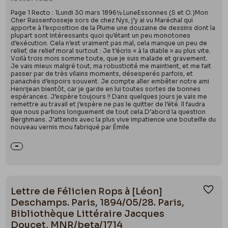
Page 1 Recto : 1Lundi 30 mars 1896½ LuneEssonnes (S et O.)Mon
Cher Rassenfosseje sors de chez Nys, j’y ai vu Maréchal qui
apporte à l’exposition de la Plume une douzaine de dessins dont la
plupart sont intéressants quoi qu’étant un peu monotones
d’exécution. Cela n’est vraiment pas mal, cela manque un peu de
relief, de relief moral surtout : Je t’écris « à la diable » au plus vite.
Voilà trois mois somme toute, que je suis malade et gravement.
Je vais mieux malgré tout, ma robusticité me maintient, et me fait
passer par de très vilains moments, désesperés parfois, et
panachés d’espoirs souvent. Je compte aller embêter notre ami
Henrijean bientôt, car je garde en lui toutes sortes de bonnes
espérances. J’espère toujours !! Dans quelques jours je vais me
remettre au travail et j’espère ne pas le quitter de l’été. Il faudra
que nous parlions longuement de tout cela.D’abord la question
Berghmans. J’attends avec la plus vive impatience une bouteille du
nouveau vernis mou fabriqué par Émile
Lettre de Félicien Rops à [Léon]
Ajou
Deschamps. Paris, 1894/05/28. Paris,
Bibliothèque Littéraire Jacques
Doucet, MNR/beta/1714