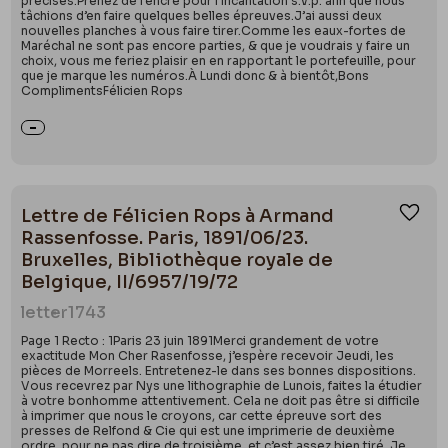
précises.Prenez de l’encre pour l’Incantation s.v.p. afin que nous
tâchions d’en faire quelques belles épreuves.J’ai aussi deux
nouvelles planches à vous faire tirer.Comme les eaux-fortes de
Maréchal ne sont pas encore parties, & que je voudrais y faire un
choix, vous me feriez plaisir en en rapportant le portefeuille, pour
que je marque les numéros.À Lundi donc & à bientôt,Bons
ComplimentsFélicien Rops
Lettre de Félicien Rops à Armand
Ajou
Rassenfosse. Paris, 1891/06/23.
Bruxelles, Bibliothèque royale de
Belgique, II/6957/19/72
letter
1743
Page 1 Recto : 1Paris 23 juin 1891Merci grandement de votre
exactitude Mon Cher Rasenfosse, j’espère recevoir Jeudi, les
pièces de Morreels. Entretenez-le dans ses bonnes dispositions.
Vous recevrez par Nys une lithographie de Lunois, faites la étudier
à votre bonhomme attentivement. Cela ne doit pas être si difficile
à imprimer que nous le croyons, car cette épreuve sort des
presses de Relfond & Cie qui est une imprimerie de deuxième
ordre, pour ne pas dire de troisième, et c’est assez bien tiré. Je