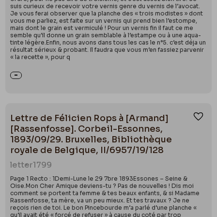
suis curieux de recevoir votre vernis genre du vernis de l’avocat.
Je vous ferai observer que la planche des « trois modistes » dont
vous me parliez, est faite sur un vernis qui prend bien l’estompe,
mais dont le grain est vermiculé ! Pour un vernis fin il faut ce me
semble qu’il donne un grain semblable à l’estampe ou à une aqua-
tinte légère.Enfin, nous avons dans tous les cas le n°5. c’est déja un
résultat sérieux & probant. Il faudra que vous m’en fassiez parvenir
« la recette », pour q
Lettre de Félicien Rops à [Armand]
Ajou
[Rassenfosse]. Corbeil-Essonnes,
1893/09/29. Bruxelles, Bibliothèque
royale de Belgique, II/6957/19/128
letter
1799
Page 1 Recto : 1Demi-Lune le 29 7bre 1893Essones – Seine &
Oise.Mon Cher Amique deviens-tu ? Pas de nouvelles ! Dis moi
comment se portent ta femme & tes beaux enfants, & si Madame
Rassenfosse, ta mère, va un peu mieux. Et tes travaux ? Je ne
reçois rien de toi. Le bon Pincebourde m’a parlé d’une planche «
qu’il avait été « forcé de refuser » à cause du coté par trop