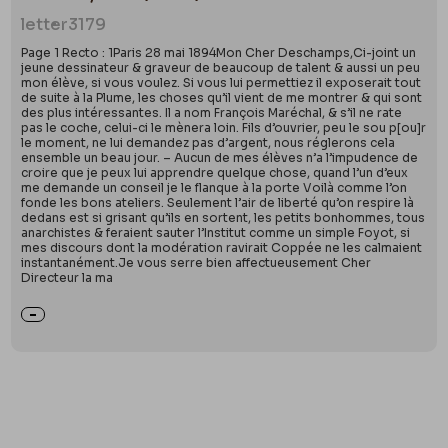
letter
3179
Page 1 Recto : 1Paris 28 mai 1894Mon Cher Deschamps,Ci-joint un
jeune dessinateur & graveur de beaucoup de talent & aussi un peu
mon élève, si vous voulez. Si vous lui permettiez il exposerait tout
de suite à la Plume, les choses qu’il vient de me montrer & qui sont
des plus intéressantes. Il a nom François Maréchal, & s’il ne rate
pas le coche, celui-ci le mènera loin. Fils d’ouvrier, peu le sou p[ou]r
le moment, ne lui demandez pas d’argent, nous réglerons cela
ensemble un beau jour. – Aucun de mes élèves n’a l’impudence de
croire que je peux lui apprendre quelque chose, quand l’un d’eux
me demande un conseil je le flanque à la porte Voilà comme l’on
fonde les bons ateliers. Seulement l’air de liberté qu’on respire là
dedans est si grisant qu’ils en sortent, les petits bonhommes, tous
anarchistes & feraient sauter l’Institut comme un simple Foyot, si
mes discours dont la modération ravirait Coppée ne les calmaient
instantanément.Je vous serre bien affectueusement Cher
Directeur la ma