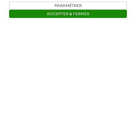
PARAMÉTRER
Instagram
ACCEPTER & FERMER
Facebook
Ouvrir la barre de gestion des 
Ropslettres
Le site web du musée
Les collections du musée
Comité d’honneur et scientifique
Contact