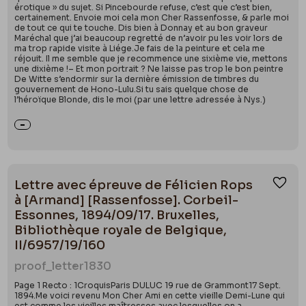
érotique » du sujet. Si Pincebourde refuse, c’est que c’est bien,
certainement. Envoie moi cela mon Cher Rassenfosse, & parle moi
de tout ce qui te touche. Dis bien à Donnay et au bon graveur
Maréchal que j’ai beaucoup regretté de n’avoir pu les voir lors de
ma trop rapide visite à Liége.Je fais de la peinture et cela me
réjouit. Il me semble que je recommence une sixième vie, mettons
une dixième !– Et mon portrait ? Ne laisse pas trop le bon peintre
De Witte s’endormir sur la dernière émission de timbres du
gouvernement de Hono-Lulu.Si tu sais quelque chose de
l’héroïque Blonde, dis le moi (par une lettre adressée à Nys.)
Lettre avec épreuve de Félicien Rops
Ajou
à [Armand] [Rassenfosse]. Corbeil-
Essonnes, 1894/09/17. Bruxelles,
Bibliothèque royale de Belgique,
II/6957/19/160
proof_letter
1830
Page 1 Recto : 1CroquisParis DULUC 19 rue de Grammont17 Sept.
1894.Me voici revenu Mon Cher Ami en cette vieille Demi-Lune qui
est comme les vieilles maîtresses avec lesquelles on a