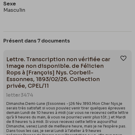
Sexe
Masculin
Présent dans 7 documents
Lettre. Transcription non vérifiée car
Ajou
image non disponible. de Félicien
Rops à [François] Nys. Corbeil-
Essonnes, 1893/02/26. Collection
privée, CPEL/11
letter
3474
Dimanche.Demi-Lune (Essonnes –)26 fév.1893.Mon Cher Nys,je
serais très satisfait si vous pouviez venir tirer quelques épreuves
demain Lundi de 10 heures à midi (car vous ne recevrez cette lettre
qu’à 9 heures du main, & vous ne pourriez venir plus tôt ;) et Mardi
de 8 heures ½ à midi. Si vous recevez cette lettre aujourd’hui
Dimanche, venez Lundi de meilleure heure, mais je ne l’espère pas.
Dans tous les cas, je serai Lundi à l’atelier à 9 heures