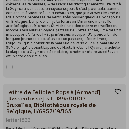
d’éternelles faiblesses, & des reprises d’acoquinements. J’ai fait à
la Guymorais un assez ennuyeux séjour, & c’est pour cela, comme
ces ennuis étaient prévus & inévitables, que je n’ai pas réclamé de
toi la bonne promesse de venir labàs passer quelques bons jours
en Bretagne. L’an prochain je te ferai voir Dinan une merveille
archéologique, & le mont St Michel une des quinze merveilles du
monde. Cela vaut le voyage, je t’assure. Cette année, il me fallait «
m’occuper d’affaires ! » Et je m’en suis occupé ! J’ai pendant – de
longues journées discuté avec des paysans, – les mêmes,
toujours ! qu’ils soient de la banlieue de Paris ou de la banlieue de
St Malo ! qu’ils soient Lapons ou Hauts Bretons ! Quand j’ai acheté
la plage de la Guymorais, le notaire, le même notaire aussi ! avait
dit : vente des « mielles
Lettre de Félicien Rops à [Armand]
Ajou
[Rassenfosse]. s.l., 1895/01/07.
Bruxelles, Bibliothèque royale de
Belgique, II/6957/19/163
letter
1833
Page 1 Recto : 17 janvier 1895.Mon Cher Ami1° Envoie-moi vite la