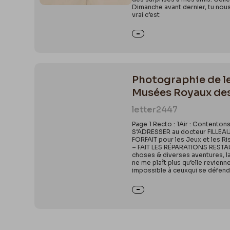
Dimanche avant dernier, tu nous 
vrai c’est
Photographie de let
Musées Royaux de
letter
2447
Page 1 Recto : 1Air : Contento
S’ADRESSER au docteur FILLEAU
FORFAIT pour les Jeux et les
– FAIT LES RÉPARATIONS RESTAURE
choses & diverses aventures, l
ne me plaît plus qu’elle revienn
impossible à ceuxqui se défen