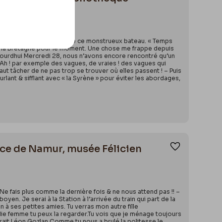
Ajouter aux
bord & de proue en poupe de ce monstrueux bateau. « Temps
e la Bretagne pour le moment. Une chose me frappe depuis
jourdhui Mercredi 28, nous n’avons encore rencontré qu’un
nt ! Ah ! par exemple des vagues, de vraies ! des vagues qui
aut tâcher de ne pas trop se trouver où elles passent ! – Puis
urlant & sifflant avec « la Syrène » pour éviter les abordages,
ince de Namur, musée Félicien
Ajouter aux
e fais plus comme la dernière fois & ne nous attend pas !! –
en. Je serai à la Station à l’arrivée du train qui part de la
n à ses petites amies. Tu verras mon autre fille
olie femme tu peux la regarder.Tu vois que je ménage toujours
irait Léon Gozlan.Comme tu nous a brulé la politesse le