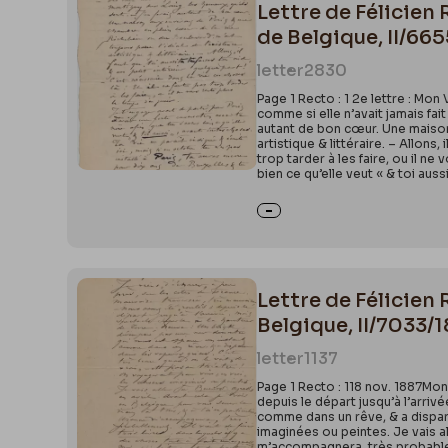
Lettre de Félicien
de Belgique, II/66
letter
2830
Page 1 Recto : 1 2e lettre : Mon 
comme si elle n’avait jamais fait
autant de bon cœur. Une maison 
artistique & littéraire. – Allons,
trop tarder à les faire, ou il n
bien ce qu’elle veut « & toi auss
Lettre de Félicien 
Belgique, II/7033/1
letter
1137
Page 1 Recto : 118 nov. 1887Mon
depuis le départ jusqu’à l’arri
comme dans un rêve, & a disparu 
imaginées ou peintes. Je vais al
m’accompagnera, très probablement