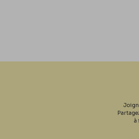
Joign
Partage
à 