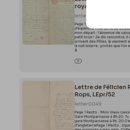
royale de Belgique,
letter
1275
Page 1 Recto : 128 Sept. En mer
d’équinoxe » me dit Mrde Jouss
mon départ : l’absence de vais
petit brick ! Je dis rencontré, i
arrivent des Pôles, & viennent e
la nuit bizarre ; portés que l’o
&
Lettre de Félicien 
Rops, LEpr/52
letter
0049
Page 1 Recto : 1Mon Vieux Liess
Gare Montparnasse à 8h.20. Tu de
gare Montparnasse à 8h. 20.C’est
d’angleterrePage 1 Recto : 2que
des surprises à mes amis. Celle