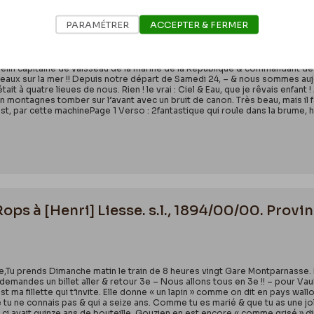
 II/7048
PARAMÉTRER
ACCEPTER & FERMER
.Voilà quatre jours que le tangage & le roulis me jettent de babord à tri
elin capitaine de vaisseau de la marine de la République & commandant d
seaux sur la mer !! Depuis notre départ de Samedi 24, – & nous sommes au
l était à quatre lieues de nous. Rien ! le vrai : Ciel & Eau, que je rêvais enfa
n montagnes tomber sur l’avant avec un bruit de canon. Très beau, mais il f
n est, par cette machinePage 1 Verso : 2fantastique qui roule dans la brume, h
Rops à [Henri] Liesse. s.l., 1894/00/00. Prov
e,Tu prends Dimanche matin le train de 8 heures vingt Gare Montparnasse. N
mandes un billet aller & retour 3e – Nous allons tous en 3e !! – pour Vauboy
 ma fillette qui t’invite. Elle donne « un lapin » comme on dit en pays wallo
 tu ne connais pas & qui a seize ans. Comme tu es marié & que tu as une j
 ci avait quinze ans de bouteille. Gouzien en est encore « comme grisé » d