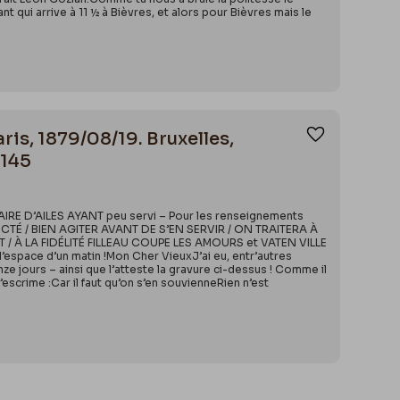
t qui arrive à 11 ½ à Bièvres, et alors pour Bièvres mais le
aris, 1879/08/19. Bruxelles,
Ajouter aux
5145
AIRE D’AILES AYANT peu servi – Pour les renseignements
ECTÉ / BIEN AGITER AVANT DE S’EN SERVIR / ON TRAITERA À
 / À LA FIDÉLITÉ FILLEAU COUPE LES AMOURS et VATEN VILLE
’espace d’un matin !Mon Cher VieuxJ’ai eu, entr’autres
 jours – ainsi que l’atteste la gravure ci-dessus ! Comme il
’escrime :Car il faut qu’on s’en souvienneRien n’est