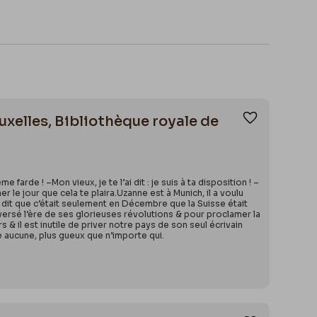
ruxelles, Bibliothèque royale de
Ajouter aux
e farde ! –Mon vieux, je te l’ai dit : je suis à ta disposition ! –
le jour que cela te plaira.Uzanne est à Munich, il a voulu
nt dit que c’était seulement en Décembre que la Suisse était
aversé l’ère de ses glorieuses révolutions & pour proclamer la
s & il est inutile de priver notre pays de son seul écrivain
 aucune, plus gueux que n’importe qui.