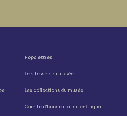
Ropslettres
Le site web du musée
be
Les collections du musée
Comité d’honneur et scientifique
Contact