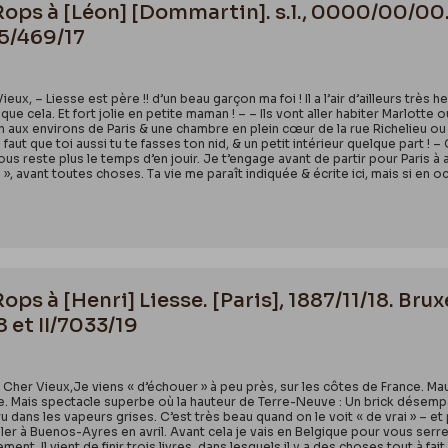
 Rops à [Léon] [Dommartin]. s.l., 0000/00/00.
55/469/17
Vieux, – Liesse est père !! d’un beau garçon ma foi ! Il a l’air d’ailleurs trè
 que cela. Et fort jolie en petite maman ! – – Ils vont aller habiter Marlotte 
aux environs de Paris & une chambre en plein cœur de la rue Richelieu ou d
 il faut que toi aussi tu te fasses ton nid, & un petit intérieur quelque part ! 
e vous reste plus le temps d’en jouir. Je t’engage avant de partir pour Paris
i », avant toutes choses. Ta vie me paraît indiquée & écrite ici, mais si en o
Rops à [Henri] Liesse. [Paris], 1887/11/18. Bru
8 et II/7033/19
 Cher Vieux,Je viens « d’échouer » à peu près, sur les côtes de France. Ma
vée. Mais spectacle superbe où la hauteur de Terre-Neuve : Un brick dése
dans les vapeurs grises. C’est très beau quand on le voit « de vrai » – et 
ler à Buenos-Ayres en avril. Avant cela je vais en Belgique pour vous serrer 
. Il vient de finir trois livres, dans lesquels il y a des choses tout à fait 