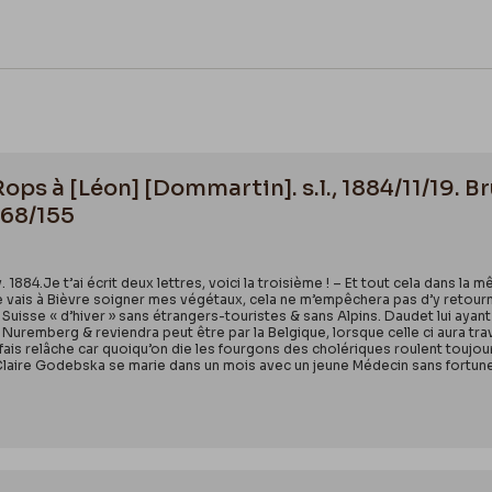
Rops à [Léon] [Dommartin]. s.l., 1884/11/19. B
468/155
. 1884.Je t’ai écrit deux lettres, voici la troisième ! – Et tout cela dans la mêm
 vais à Bièvre soigner mes végétaux, cela ne m’empêchera pas d’y retourner 
a Suisse « d’hiver » sans étrangers-touristes & sans Alpins. Daudet lui aya
à Nuremberg & reviendra peut être par la Belgique, lorsque celle ci aura tr
, fais relâche car quoiqu’on die les fourgons des cholériques roulent toujour
 Claire Godebska se marie dans un mois avec un jeune Médecin sans fortune