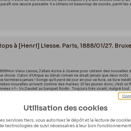
paraît une œuvre passable. Il a obtenu ici beaucoup de succès, parmi les ar
Rops à [Henri] Liesse. Paris, 1888/01/27. Brux
 1888Mon Vieux Liesse,J’allais écrire à Joanne pour obtenir des nouvelles de 
e chose. Caton d’Utique au Sénat romain ne disait jamais que deux mots : 
e terminera jamais ! Songe qu’il perd de jour en jour ce livre, ce livre inédit 
es idées nouvelles arrivent comme des marées. Et les jeunes donc, c’est un fl
années » !!– Vu Daudet au banquet Rodin : Toujours très vivant, malgré tout. I
En mars 1885, il te restait pour un mois de travail. Puis tu as passé un an à
Cont
Utilisation des cookies
es services tiers, vous autorisez le dépôt et la lecture de cookies 
de technologies de suivi nécessaires à leur bon fonctionnement
Rops à [Henri] Liesse. [Atlantique], 1887/09/