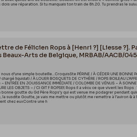
dois une réparation. Si tu manquais ton train de 8h.20. Tu prendras le suivan
tre de Félicien Rops à [Henri ?] [Liesse ?]. P
s Beaux-Arts de Belgique, MRBAB/AACB/04
ns nous d’une simple bouteille…CroquisSte PÉRINE / À CÉDER UNE BONNE P
 chargé liquidati / À LOUER BOSQUETS DE CYTHÈRE / ROPS BOILEAU L’AFF
 Ris – ENTRÉE EN JOUISSANCE IMMÉDIATE / COLOMBE DE VÉNUS – À SONNET
 LES OBJETS – / CI GIT F ROPSEt Rops il a vécu ce que vivent les Rops : l
a bonne goutte du Gd Père Rops’y qui est venue me podagrer pendant quinze
e, la susdite Goutte, je vais me mettre ou plutôt me remettre à l’aviron & à l
dent chez euxContre une h