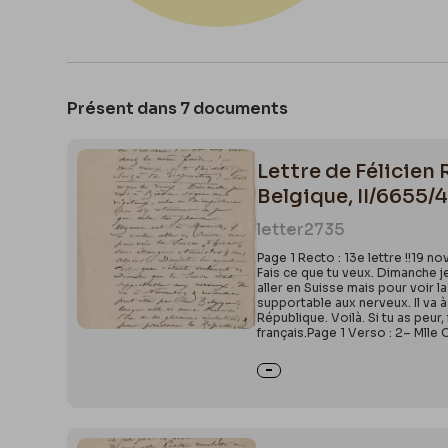
Présent dans 7 documents
Lettre de Félicien 
Belgique, II/6655/
letter
2735
Page 1 Recto : 13e lettre !!19 nov
Fais ce que tu veux. Dimanche je
aller en Suisse mais pour voir l
supportable aux nerveux. Il va 
République. Voilà. Si tu as peur
français.Page 1 Verso : 2– Mlle