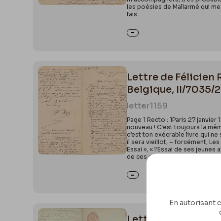
les poésies de Mallarmé qui me 
fais
Lettre de Félicien 
Belgique, II/7035/2
letter
1159
Page 1 Recto : 1Paris 27 janvier
nouveau ! C’est toujours la mêm
c’est ton exécrable livre qui ne s
il sera vieillot, – forcément, L
Essai », « l’Essai de ses jeunes 
de ces « cas » ! Récapitulons : 
En autorisant c
Lettre de Félicien 