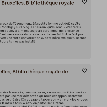
 Bruxelles, Bibliothèque royale
Ajouter aux
s heureux de l’évènement, & la petite femme est déjà svelte
ou Montigny sur Loing les heureux qu’ils sont. – J’en ferais
u Boulevard, m’ont toujours paru l’idéal de l’existence
– C’est nécessaire dans la vie ces choses là ! Et il ne faut pas
 à avoir une forte conversation avec ta mère afin que tu saches
ctobre tu n’es pas installé
xelles, Bibliothèque royale de
Ajouter aux
uvaise traversée, très mauvaise, – nous avons été « roulés »
mparé par une mer démontée qui nous est apparu un instant
pas au théatre !On voyagerait pour voir « en vrai » les choses
la main à tous, & à toi en particulier. Uzanne
remarquables. Moi, j’ai fait avant de partir un frontispice pour