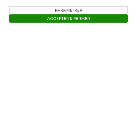
Facebook
PARAMÉTRER
ACCEPTER & FERMER
Ropslettres
Ouvrir la barre de gestion des 
Le site web du musée
Les collections du musée
Comité d’honneur et scientifique
Contact
© Province de Namur Tous droits réservés