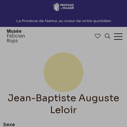
Accèder directement au contenu
La Province de Namur, au coeur de votre quotidien
Accéder à me
Recherch
Ouv
Jean-Baptiste Auguste
Leloir
Sexe