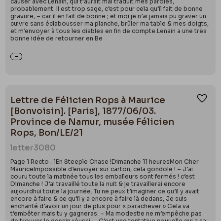
causer avec Lenain, qui t’aurait mal traduit mes paroles,
probablement. Il est trop sage, c’est pour cela qu’il fait de bonne
gravure, – car il en fait de bonne ; et moi je n’ai jamais pu graver un
cuivre sans éclabousser ma planche, brûler ma table & mes doigts,
et m’envoyer à tous les diables en fin de compte.Lenain a une très
bonne idée de retourner en Be
Lettre de Félicien Rops à Maurice
Ajou
[Bonvoisin]. [Paris], 1877/06/03.
Province de Namur, musée Félicien
Rops, Bon/LE/21
letter
3080
Page 1 Recto : 1En Steeple Chase !Dimanche 11 heuresMon Cher
MauriceImpossible d’envoyer sur carton, cela gondole ! – J’ai
couru toute la matinée tous les emballeurs sont fermés ! c’est
Dimanche ! J’ai travaillé toute la nuit & je travaillerai encore
aujourdhui toute la journée. Tu ne peux t’imaginer ce qu’il y avait
encore à faire & ce qu’il y a encore à faire là dedans, Je suis
enchanté d’avoir un jour de plus pour « parachever » Cela va
t’embêter mais tu y gagneras. – Ma modestie ne m’empêche pas
de trouver le dessin réussi. – C’est une tentative nouvelle qui a sa