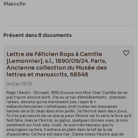
Masculin
Présent dans 8 documents
Lettre de Félicien Rops à Camille
Ajou
[Lemonnier]. s.l., 1890/09/24. Paris,
Ancienne collection du Musée des
lettres et manuscrits, 68546
letter
1615
Page 1 Recto : 124 sept. 1890.Excuse moi Mon Cher Camille de ne
pas t’avoir encore écrit. J’ai eu un tas d’embêtements : planches
ratées, dessins qui ne marchaient pas, rages & «
mélancholieuseries » artistiques, bref, toutes les mauvaises
herbes de la St Jean dans mon jardin. Je t’écrirai dans deux jours.
Tu n’as pas besoin de ce que je peux t’écrire car tu sens le livre qu’il
faut faire, mais je t’écrirai, au galop, quelques choses vues, & mon
sentiment sur tout cela. Voilà. Je suis très heureux que tu
empoignes ce livre. Il entrera en plein dans le tuf de la vie
d’aujourdhui. Ce livre est dans l’air. J’aime mieux t’écrire que de