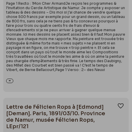
Page 1 Recto : 1Mon Cher ArmandJe reçois les programmes &
l’invitation du Cercle Artistique de Namur. Je compte y exposer un
tableau & des dessins – Dis moi si j’ai chance de vendre quelque
chose 500 francs par exemple pour un grand dessin, ou un tableau
de 800 frs, sans cela je ne tiens pas & tu concevras pourquoi à
faire pour trois ou quatre cents frs de frais d’envoi &
d’encadrements si je ne peux arriver à gagner quelque menue
monnaie. Ici mes dessins se placent assez bien & il faut Mon pauvre
Vieux que chaque mois me rapporte. Ma peinture est trouvée très
distinguée & même forte mais « mes sujets » ne plaisent ni en
paysage ni en figure, on me trouve « trop peintre ». Et cela se
conçoit dans un pays où tout le monde aime les Compositions
très travaillées où tout le monde les aime & où on aime la peinture
peu chargée d’empâtements & très finie. Le temps des Daubigny,
des Millet des Courbet est bien passé va ! C’est le temps de
Vibert, de Berne Bellacourt,Page 1 Verso : 2– des Neuvi
Lettre de Félicien Rops à [Edmond]
Ajou
[Deman]. Paris, 1891/03/10. Province
de Namur, musée Félicien Rops,
LEpr/121