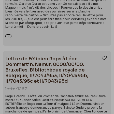
formule. Carolus Duran est venu voir. Je ne sais pas s’il « me
blague » mais il m’a dit des choses !! Pourvu que le dessin arrive
bien ! Je vais le fixer avec des punaises sur une planche
recouverte de carton. – Si tu n’as pas encore reçu la lettre pour
les 200 frs, – (elle est peut être filée pour Verviers,) expédie moi
la chose par télégraphe je te prie afin que je me dépropriétairise
Lundi à midi !– Dans le dessin, La S
Lettre de Félicien Rops à Léon
Ajou
Dommartin. Namur, 0000/00/00.
Bruxelles, Bibliothèque royale de
Belgique, II/7043/95a, II/7043/95b,
II/7043/95c et II/7043/95d
letter
1267
Page 1 Recto : 1Hôtel du Rocher de CancaleNamur2 heures.Sauvé
monDieu ! –chez Adèle Coste!CroquisAULTRE NE VEULX
ESTREFélicien Rops bon tailleur d’imaiges à Léon Dommartin bon
auteur françoys demeurant au parvys Saincte Gudule proche la
marchande de guimpes.J’ai le plaisir de t’annoncer Cher toi que tu