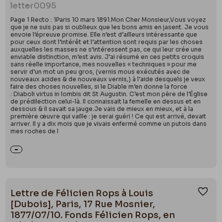
letter
0095
Page 1 Recto : 1Paris 10 mars 1891.Mon Cher Monsieur,Vous voyez
que je ne suis pas si oublieux que les bons amis en jasent. Je vous
envoie l’épreuve promise. Elle n’est d’ailleurs intéressante que
pour ceux dont l’intérêt et l’attention sont requis par les choses
auxquelles les masses ne s’intéressent pas, ce qui leur crée une
enviable distinction, m’est avis. J’ai résumé en ces petits croquis
sans réelle importance, mes nouvelles « techniques » pour me
servir d’un mot un peu gros, (vernis mous exécutés avec de
nouveaux acides & de nouveaux vernis,) à l’aide desquels je veux
faire des choses nouvelles, si le Diable m’en donne la force
: Diaboli virtus in lombis dit St Augustin. C’est mon père de l’Église
de prédilection celui-là. Il connaissait la femelle en dessus et en
dessous & il savait sa jauge.Je vais de mieux en mieux, et à la
première œuvre qui vaille : je serai guéri ! Ce qui est arrivé, devait
arriver. Il y a dix mois que je vivais enfermé comme un putois dans
mes roches de l
Lettre de Félicien Rops à Louis
Ajou
[Dubois], Paris, 17 Rue Mosnier,
1877/07/10. Fonds Félicien Rops, en