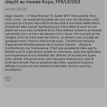
dépôt au musée Rops, FFR/LE/053
letter
3608
Page 1 Recto : 1 17 Rue Mosnier 10 Juillet 1877 Personnelle Mon
Cher Louis, Je comptais te parler de vive voix ma réponse, voilà
pourquoi je n’ai pas répondu tout de suite à ta bonne vieille lettre.
J’espérais aller passer quelques jours à Bruxelles & avoir le vrai
plaisir de vous voir, ta femme & toi. Mon éditeur Lemerre en décide
autrement, j’ai « un tas » de dessins à lui « livrer » fin courant, je me
résigne, & force m’est bien de t’écrire ; je remets mon voyage de
quelques mois. Parlons d’abord de vous. J’ai été très heureux
d’apprendre l’établissement de la maison Dubois – (Rops &
Confections) rue Thérésienne. C’est une excellente idée que ta
femme a eu là, nulle doute qu’elle ne réussisse, avec ses aptitudes,
son expérience & son entente des affaires, le succès est à peu
près certain. Il faudrait avoir une mauvaise chance pour que le
contraire arrivât. Puis la question des filles, question toujours
difficile, trouvera là une solution toute faite. Encore une fois
excellente i