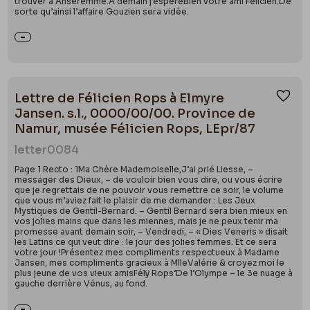
trouver à Anseremme.À demain j’espèreBien votre ami Félicien.De
sorte qu’ainsi l’affaire Gouzien sera vidée.
Lettre de Félicien Rops à Elmyre
Ajou
Jansen. s.l., 0000/00/00. Province de
Namur, musée Félicien Rops, LEpr/87
letter
0084
Page 1 Recto : 1Ma Chère Mademoiselle,J’ai prié Liesse, –
messager des Dieux, – de vouloir bien vous dire, ou vous écrire
que je regrettais de ne pouvoir vous remettre ce soir, le volume
que vous m’aviez fait le plaisir de me demander : Les Jeux
Mystiques de Gentil-Bernard. – Gentil Bernard sera bien mieux en
vos jolies mains que dans les miennes, mais je ne peux tenir ma
promesse avant demain soir, – Vendredi, – « Dies Veneris » disait
les Latins ce qui veut dire : le jour des jolies femmes. Et ce sera
votre jour !Présentez mes compliments respectueux à Madame
Jansen, mes compliments gracieux à MlleValérie & croyez moi le
plus jeune de vos vieux amisFélÿ Rops’De l’Olympe – le 3e nuage à
gauche derrière Vénus, au fond.