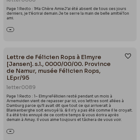
Page 1 Recto : 1Ma Chère AmieJ’ai été absent de tous ces jours
derniers, je t’écrirai demain.Je te serre la main de belle amitiéTon
ami.
Lettre de Félicien Rops à Elmyre
Ajou
[Jansen]. s.l., 0000/00/00. Province
de Namur, musée Félicien Rops,
LEpr/95
letter
0089
Page 1 Recto : 1– ElmyreFélicien resté pendant un mois à
Arnemuiden vient de repasser par ici, vos lettres sont allées à
Damburg parce qu’il avait dit que tout ce qui arriverait à
Blankenberghe soit envoyé là. & il n’y a pas été comme il le croyait.
Il a été très ennuyé de ce contre temps & vous écrira après
demain à Amay. il vous aime toujours et tâchera de vous voir.