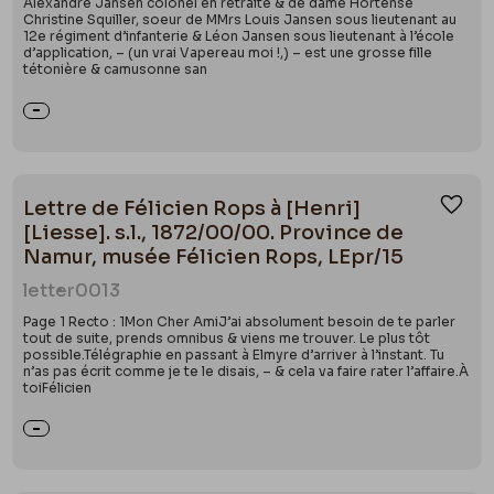
Alexandre Jansen colonel en retraite & de dame Hortense
Christine Squiller, soeur de MMrs Louis Jansen sous lieutenant au
12e régiment d’infanterie & Léon Jansen sous lieutenant à l’école
d’application, – (un vrai Vapereau moi !,) – est une grosse fille
tétonière & camusonne san
Lettre de Félicien Rops à [Henri]
Ajou
[Liesse]. s.l., 1872/00/00. Province de
Namur, musée Félicien Rops, LEpr/15
letter
0013
Page 1 Recto : 1Mon Cher AmiJ’ai absolument besoin de te parler
tout de suite, prends omnibus & viens me trouver. Le plus tôt
possible.Télégraphie en passant à Elmyre d’arriver à l’instant. Tu
n’as pas écrit comme je te le disais, – & cela va faire rater l’affaire.À
toiFélicien