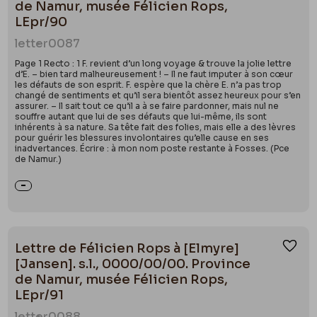
de Namur, musée Félicien Rops,
LEpr/90
letter
0087
Page 1 Recto : 1 F. revient d’un long voyage & trouve la jolie lettre
d’E. – bien tard malheureusement ! – Il ne faut imputer à son cœur
les défauts de son esprit. F. espère que la chère E. n’a pas trop
changé de sentiments et qu’il sera bientôt assez heureux pour s’en
assurer. – Il sait tout ce qu’il a à se faire pardonner, mais nul ne
souffre autant que lui de ses défauts que lui-même, ils sont
inhérents à sa nature. Sa tête fait des folies, mais elle a des lèvres
pour guérir les blessures involontaires qu’elle cause en ses
inadvertances. Écrire : à mon nom poste restante à Fosses. (Pce
de Namur.)
Lettre de Félicien Rops à [Elmyre]
Ajou
[Jansen]. s.l., 0000/00/00. Province
de Namur, musée Félicien Rops,
LEpr/91
letter
0088