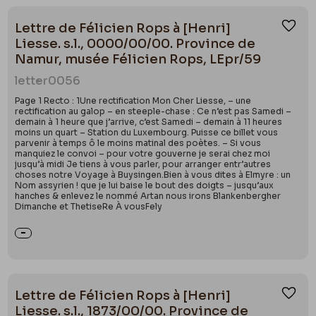
Lettre de Félicien Rops à [Henri]
Ajou
Liesse. s.l., 0000/00/00. Province de
Namur, musée Félicien Rops, LEpr/59
letter
0056
Page 1 Recto : 1Une rectification Mon Cher Liesse, – une
rectification au galop – en steeple-chase : Ce n’est pas Samedi –
demain à 1 heure que j’arrive, c’est Samedi – demain à 11 heures
moins un quart – Station du Luxembourg. Puisse ce billet vous
parvenir à temps ô le moins matinal des poètes. – Si vous
manquiez le convoi – pour votre gouverne je serai chez moi
jusqu’à midi Je tiens à vous parler, pour arranger entr’autres
choses notre Voyage à Buysingen.Bien à vous dites à Elmyre : un
Nom assyrien ! que je lui baise le bout des doigts – jusqu’aux
hanches & enlevez le nommé Artan nous irons Blankenbergher
Dimanche et ThetiseRe À vousFely
Lettre de Félicien Rops à [Henri]
Ajou
Liesse. s.l., 1873/00/00. Province de