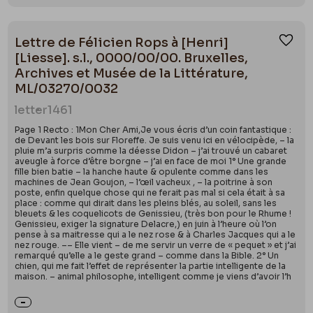
Lettre de Félicien Rops à [Henri]
Ajou
[Liesse]. s.l., 0000/00/00. Bruxelles,
Archives et Musée de la Littérature,
ML/03270/0032
letter
1461
Page 1 Recto : 1Mon Cher Ami,Je vous écris d’un coin fantastique :
de Devant les bois sur Floreffe. Je suis venu ici en vélocipède, – la
pluie m’a surpris comme la déesse Didon – j’ai trouvé un cabaret
aveugle à force d’être borgne – j’ai en face de moi 1° Une grande
fille bien batie – la hanche haute & opulente comme dans les
machines de Jean Goujon, – l’œil vacheux , – la poitrine à son
poste, enfin quelque chose qui ne ferait pas mal si cela était à sa
place : comme qui dirait dans les pleins blés, au soleil, sans les
bleuets & les coquelicots de Genissieu, (très bon pour le Rhume !
Genissieu, exiger la signature Delacre,) en juin à l’heure où l’on
pense à sa maitresse qui a le nez rose & à Charles Jacques qui a le
nez rouge. –– Elle vient – de me servir un verre de « pequet » et j’ai
remarqué qu’elle a le geste grand – comme dans la Bible. 2° Un
chien, qui me fait l’effet de représenter la partie intelligente de la
maison. – animal philosophe, intelligent comme je viens d’avoir l’h