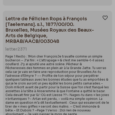
Lettre de Félicien Rops à François
Ajou
[Taelemans]. s.l., 1877/00/00.
Bruxelles, Musées Royaux des Beaux-
Arts de Belgique,
MRBAB/AACB/003048
letter
2371
Page 1 Recto : 1Mon cher FrançoisJe travaille comme un simple
bucheron – J’ai fini : « L’attrapage » & c’est me semble-t-il assez
couillard. J’y ai ajouté une autre scène :Pêcheur &
Pêcheresses.des femmes en plein air à la Grande Jatte. Tu verras
cela car je vais en faire une reproduction pour Bruxelles.As-tu
l’adresse d’Elmyre ? –– Profite de ton séjour pour perpétrer
quelques tableaux avec les bonnes études que tu as emportées &
qui je le crois auront un peu épâté les bons petits camarades.–
Dom m’écrit avant de partir pour la Suisse que l’on s’est flanqué les
assiettes à la tête à Anseremme & que Fontaine a quitté le bazar.
Cela devait finir par là ! Où est Liesse ??– Nages-tu dans « les joies
» britanniques ?– Artan est perdu, – voilà ma simple opinion. La
dame en question m’a dit textuellement : Ceux qui essaieront de le
tirer de « mes griffes » seront des malins. – C’est immonde &
bête.– Et Dubois ? –Page 1 Verso : 2Ici rien de nouveau
absolument.– Je vais passer le mois de septe