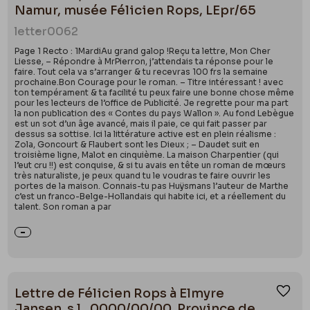
Namur, musée Félicien Rops, LEpr/65
letter
0062
Page 1 Recto : 1MardiAu grand galop !Reçu ta lettre, Mon Cher
Liesse, – Répondre à MrPierron, j’attendais ta réponse pour le
faire. Tout cela va s’arranger & tu recevras 100 frs la semaine
prochaine.Bon Courage pour le roman. – Titre intéressant ! avec
ton tempérament & ta facilité tu peux faire une bonne chose même
pour les lecteurs de l’office de Publicité. Je regrette pour ma part
la non publication des « Contes du pays Wallon ». Au fond Lebègue
est un sot d’un âge avancé, mais il paie, ce qui fait passer par
dessus sa sottise. Ici la littérature active est en plein réalisme :
Zola, Goncourt & Flaubert sont les Dieux ; – Daudet suit en
troisième ligne, Malot en cinquième. La maison Charpentier (qui
l’eut cru !!) est conquise, & si tu avais en tête un roman de mœurs
très naturaliste, je peux quand tu le voudras te faire ouvrir les
portes de la maison. Connais-tu pas Huÿsmans l’auteur de Marthe
c’est un franco-Belge-Hollandais qui habite ici, et a réellement du
talent. Son roman a par
Lettre de Félicien Rops à Elmyre
Ajou
Jansen. s.l., 0000/00/00. Province de