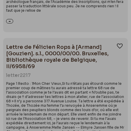
archéologue français, de l'Académie des Inscriptions, qui m’en fera
passer la traduction littérale sous peu. Je ne comprends rien ! il
faut que je relise de
Lettre de Félicien Rops à [Armand]
Ajou
[Gouzien]. s.l., 0000/00/00. Bruxelles,
Bibliothèque royale de Belgique,
II/6958/69
letter
2217
Page 1 Recto : 1Mon Cher Vieux,Si tu n’étais pas étourdi comme le
premier coup de mâtines tu aurais adressé ta lettre 68 rue de
l’association comme je te l’avais dit en partant « N’oublie pas, te
disais-je !! d’adresser tes lettres à mon atelier, rue de l’association
68 » Il n’y a personne 317 Avenue Louise. Ta lettre a été expédiée à
Thozée, de Thozée ma femme l’a renvoyée à Anseremme où je
peignais des peupliers blonds comme des louis d’or, où elle est
arrivée le lendemain de mon départ. Elle vient enfin de me joindre
ici rue de l’Association 68, – je viens de revenir. Si tu me l’avais
expédiée directement ici, je l’aurais reçue le lendemain à la
campagne, à Anseremme.Melle Jansen -– Elmyre Jansen fille de Mr