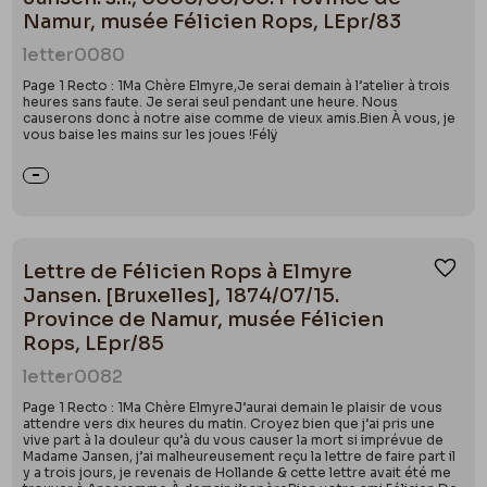
Namur, musée Félicien Rops, LEpr/83
letter
0080
Page 1 Recto : 1Ma Chère Elmyre,Je serai demain à l’atelier à trois
heures sans faute. Je serai seul pendant une heure. Nous
causerons donc à notre aise comme de vieux amis.Bien À vous, je
vous baise les mains sur les joues !Félÿ
Lettre de Félicien Rops à Elmyre
Ajou
Jansen. [Bruxelles], 1874/07/15.
Province de Namur, musée Félicien
Rops, LEpr/85
letter
0082
Page 1 Recto : 1Ma Chère ElmyreJ’aurai demain le plaisir de vous
attendre vers dix heures du matin. Croyez bien que j’ai pris une
vive part à la douleur qu’à du vous causer la mort si imprévue de
Madame Jansen, j’ai malheureusement reçu la lettre de faire part il
y a trois jours, je revenais de Hollande & cette lettre avait été me