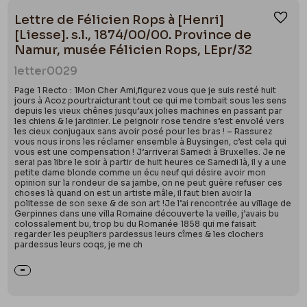
Lettre de Félicien Rops à [Henri]
Ajou
[Liesse]. s.l., 1874/00/00. Province de
Namur, musée Félicien Rops, LEpr/32
letter
0029
Page 1 Recto : 1Mon Cher Ami,figurez vous que je suis resté huit
jours à Acoz pourtraicturant tout ce qui me tombait sous les sens
depuis les vieux chênes jusqu’aux jolies machines en passant par
les chiens & le jardinier. Le peignoir rose tendre s’est envolé vers
les cieux conjugaux sans avoir posé pour les bras ! – Rassurez
vous nous irons les réclamer ensemble à Buysingen, c’est cela qui
vous est une compensation ! J’arriverai Samedi à Bruxelles. Je ne
serai pas libre le soir à partir de huit heures ce Samedi là, il y a une
petite dame blonde comme un écu neuf qui désire avoir mon
opinion sur la rondeur de sa jambe, on ne peut guère refuser ces
choses là quand on est un artiste mâle, il faut bien avoir la
politesse de son sexe & de son art !Je l’ai rencontrée au village de
Gerpinnes dans une villa Romaine découverte la veille, j’avais bu
colossalement bu, trop bu du Romanée 1858 qui me faisait
regarder les peupliers pardessus leurs cîmes & les clochers
pardessus leurs coqs, je me ch