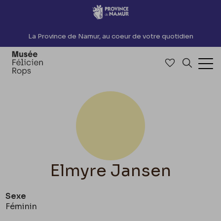
Accèder directement au contenu
La Province de Namur, au coeur de votre quotidien
Accéder à me
Recherch
Ouv
Elmyre Jansen
Sexe
Féminin