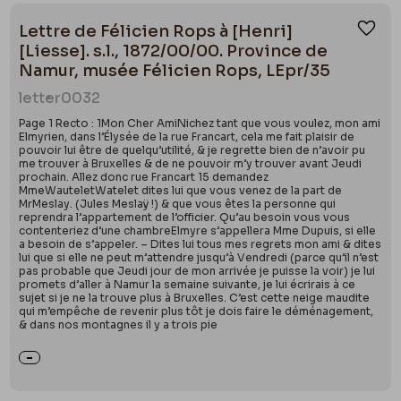
Lettre de Félicien Rops à [Henri]
Ajou
[Liesse]. s.l., 1872/00/00. Province de
Namur, musée Félicien Rops, LEpr/35
letter
0032
Page 1 Recto : 1Mon Cher AmiNichez tant que vous voulez, mon ami
Elmyrien, dans l’Élysée de la rue Francart, cela me fait plaisir de
pouvoir lui être de quelqu’utilité, & je regrette bien de n’avoir pu
me trouver à Bruxelles & de ne pouvoir m’y trouver avant Jeudi
prochain. Allez donc rue Francart 15 demandez
MmeWauteletWatelet dites lui que vous venez de la part de
MrMeslay. (Jules Meslaÿ !) & que vous êtes la personne qui
reprendra l’appartement de l’officier. Qu’au besoin vous vous
contenteriez d’une chambreElmyre s’appellera Mme Dupuis, si elle
a besoin de s’appeler. – Dites lui tous mes regrets mon ami & dites
lui que si elle ne peut m’attendre jusqu’à Vendredi (parce qu’il n’est
pas probable que Jeudi jour de mon arrivée je puisse la voir) je lui
promets d’aller à Namur la semaine suivante, je lui écrirais à ce
sujet si je ne la trouve plus à Bruxelles. C’est cette neige maudite
qui m’empêche de revenir plus tôt je dois faire le déménagement,
& dans nos montagnes il y a trois pie