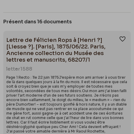
Présent dans 16 documents
Lettre de Félicien Rops à [Henri ?]
Ajou
[Liesse ?]. [Paris], 1875/06/22. Paris,
Ancienne collection du Musée des
lettres et manuscrits, 68207/1
letter
1588
Page 1 Recto : 1le 22 juin 1875J'espère mon ami arriver à vous tirer
de là dans quelques jours à la fin du mois. Il est nécessaire que cela
soit & croyez bien que je vais m'y employer de toutes mes
volontés, secondées de tous mes désirs.Oui mon ami j'ai bien failli
priver l'art moderne d'un de ses futurs soutiens. Je n'écris pas
encore bien vaillamment, le doigt du milieu, le « medium » – rien du
père Dumortier! – est toujours gonflé & hors nature, il y a un diable
de muscle qui ne veut pas rentrer en sa place accoutumée ce qui
me gène fort, aussi gagne-je à cet accident une de ces écritures
de chat en rut comme celle que j'ai l'heur de lire dans vos bonnes
lettres. Car il faut écrire lisiblement si vous voulez être
déshiéroglyphé quelque peu Cher Ami ! Cela devient effrayant !
J'ai passé votre aimable dernière à Mr Raoul Rochette,