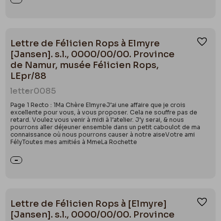
Lettre de Félicien Rops à Elmyre
Ajou
[Jansen]. s.l., 0000/00/00. Province
de Namur, musée Félicien Rops,
LEpr/88
letter
0085
Page 1 Recto : 1Ma Chère ElmyreJ’ai une affaire que je crois
excellente pour vous, à vous proposer. Cela ne souffre pas de
retard. Voulez vous venir à midi à l’atelier. J’y serai, & nous
pourrons aller déjeuner ensemble dans un petit caboulot de ma
connaissance où nous pourrons causer à notre aiseVotre ami
FélyToutes mes amitiés à MmeLa Rochette
Lettre de Félicien Rops à [Elmyre]
Ajou
[Jansen]. s.l., 0000/00/00. Province