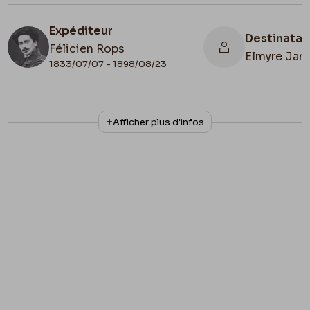
Expéditeur
Destinatai
Félicien Rops
Elmyre Jan
1833/07/07 - 1898/08/23
N° d'inventaire
Collationnage
Afficher plus d'infos
LEpr/83
Autographe
Lieu de conservation
Belgique, Province de Namur, musée Félicien
Rops, Province de Namur