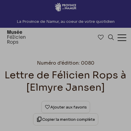
Accèder directement au contenu
La Province de Namur, au coeur de votre quotidien
Accéder à me
Recherch
Ouv
Numéro d'édition: 0080
Lettre de Félicien Rops à
[Elmyre Jansen]
Ajouter aux favoris
Copier la mention complète