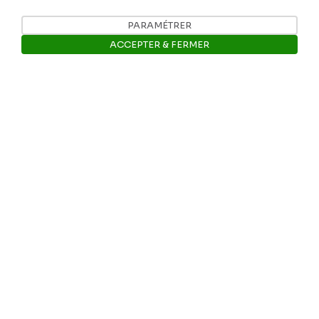
Tél: +32 81 77 67 55
PARAMÉTRER
ACCEPTER & FERMER
E-mail: info@museerops.be
Ouvrir la barre de gestion des 
Instagram
Facebook
Ropslettres
Le site web du musée
Les collections du musée
Comité d’honneur et scientifique