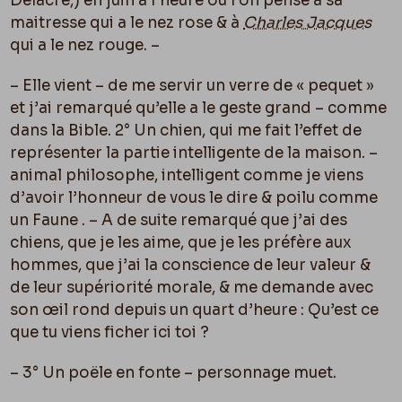
Delacre,) en juin à l’heure o
ù
l’on pense à sa
maitresse qui a le nez rose & à
Charles Jacques
qui a le nez rouge. –
– Elle vient – de me servir un verre de « pequet »
et j’ai remarqué qu’elle a le geste grand – comme
dans la Bible. 2° Un chien, qui me fait l’effet de
représenter la partie intelligente de la maison. –
animal philosophe, intelligent comme je viens
d’avoir l’honneur de vous le dire & poilu comme
un Faune . – A de suite remarqué que j’ai des
chiens, que je les aime, que je les préfère aux
hommes, que j’ai la conscience de leur valeur &
de leur supériorité morale, & me demande avec
son œil rond depuis un quart d’heure : Qu’est ce
que tu viens ficher ici toi ?
– 3° Un poële en fonte – personnage muet.