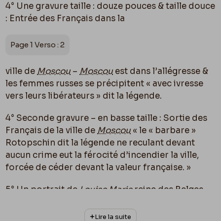
4° Une gravure taille : douze pouces & taille douce
: Entrée des Français dans la
Page 1 Verso : 2
ville de
Moscou
–
Moscou
est dans l’allégresse &
les femmes russes se précipitent « avec ivresse
vers leurs libérateurs » dit la légende.
4° Seconde gravure – en basse taille : Sortie des
Français de la ville de
Moscou
« le « barbare »
Rotopschin dit la légende ne reculant devant
aucun crime eut la férocité d’incendier la ville,
forcée de céder devant la valeur française. »
5° Un portrait de
Louise Marie
reine des Belges
lithographié par
Baugnet
. – Petit portrait
touchant & charmant et intéressant au possible
Lire la suite