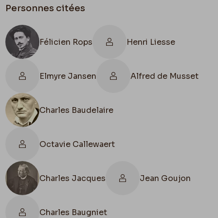
plus gros & plus joli que la dame qui regarde la
Personnes citées
scène de famille avec des yeux en perles rouges,
yeux qui eussent fait pleurer de joie notre vieux
Baudelaire
. – En dessous Don d’amitié.
Félicien Rops
Henri Liesse
et plus bas.
Elmyre Jansen
Alfred de Musset
Fait par moi Céline Jaquin 1818 !
La fille qui m’a trouvé ce papier – du papier à
Charles Baudelaire
lettre à Devant-les Bois ! – ô la société – me
regarde vous écrire avec stupeur – elle a ruminé
ce que
Octavie Callewaert
Page 1 Verso : 3
Charles Jacques
Jean Goujon
je pouvais bien être dans la civilisation moderne,
& elle a trouvé !: – C’est vous qui êtes pour le
Charles Baugniet
chimin de fier n’est ce pas Monsieur ? –