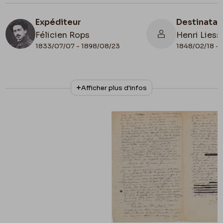
Expéditeur
Destinatai
Félicien Rops
Henri Liess
1833/07/07 - 1898/08/23
1848/02/18 - 
N° d'inventaire
Collationnage
Afficher plus d'infos
ML/03270/0032
Autographe
Lieu de conservation
Belgique, Bruxelles, Archives et Musée de la
Littérature
Apostille
Rpx / xxx