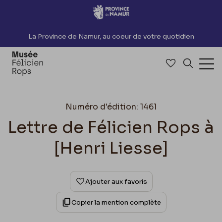
Accèder directement au contenu
La Province de Namur, au coeur de votre quotidien
Accéder à me
Recherch
Ouv
Numéro d'édition: 1461
Lettre de Félicien Rops à
[Henri Liesse]
Ajouter aux favoris
Copier la mention complète