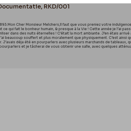
 Documentatie, RKD/001
s 1893.Mon Cher Monsieur Melchers,Il faut que vous preniez votre indulgence
ut ce qui fait le bonheur humain, & presque à la Vie ! Cette année je l’ai p
liser dans des nuits éternelles ! C’était la mort ambiante. J’en étais arri
’ai beaucoup souffert et plus moralement que physiquement. C’est ainsi qu
 J’avais déja été en pourparlers avec plusieurs marchands de tableaux, qu
 pourparlers et je tâcherai de vous obtenir une salle, avec quelques atté