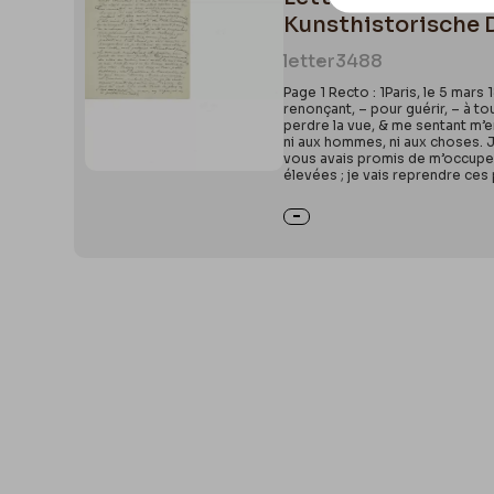
Kunsthistorische
letter
3488
Page 1 Recto : 1Paris, le 5 mar
renonçant, – pour guérir, – à to
perdre la vue, & me sentant m’en
ni aux hommes, ni aux choses. J
vous avais promis de m’occuper.
élevées ; je vais reprendre ces