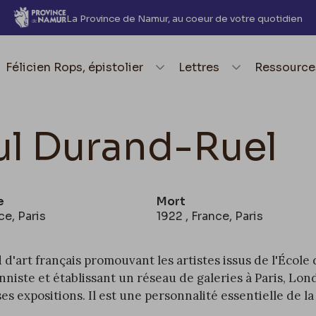
La Province de Namur, au coeur de votre quotidien
element.menu.open_menu
Félicien Rops, épistolier
element.menu.open_me
Lettres
element.
Ressource
ul Durand-Ruel
e
Mort
ce, Paris
1922 , France, Paris
'art français promouvant les artistes issus de l'
École 
nniste
et établissant un réseau de galeries à
Paris
,
Lon
 expositions. Il est une personnalité essentielle de la 