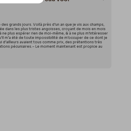
Ajouter aux
 des grands jours. Voilà près d’un an que je vis aux champs,
assée dans les plus tristes angoisses, croyant de mois en mois
vé à ne plus espérer rien de moi-même, & à ne plus m’intéresser
’il m’a été de toute impossibilité de m’occuper de ce dont je
i d’ailleurs avaient tous comme prix, des prétentions très
nuations pécuniaires.– Le moment maintenant est propice au