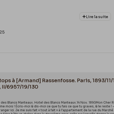
Lire la suite
25
Rops à [Armand] Rassenfosse. Paris, 1893/11/
, II/6957/19/130
é des Blancs Manteaux. Hotel des Blancs Manteaux.14 Nov. 1893Mon Cher Ra
me mois ! Écris-moi & dis-moi ce que tu fais ce que tu graves, & le reste ! – M
rranger ici. Je me suis fait « tout à fait » à l’appartement de la rue du Mar
a me faire bâtir un atelier dans la deuxième cour, celle sur laquelle donne la