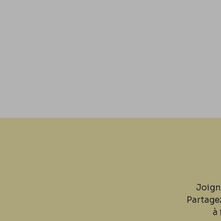
Joign
Partage
à 