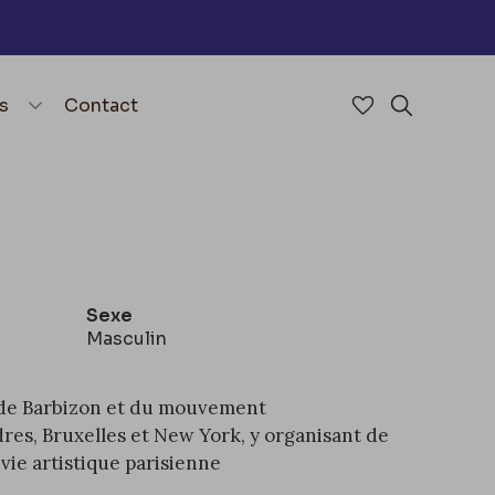
nu
menu.open_menu
s
Contact
Accéder à mes 
Rechercher
Sexe
Masculin
de Barbizon
et du
mouvement
dres
,
Bruxelles
et
New York
, y organisant de
vie artistique parisienne