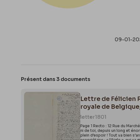
09-01-20
Présent dans 3 documents
Lettre de Félicien 
royale de Belgique
letter
1801
Page 1 Recto : 12 Rue du March
ni de toi, depuis un long et énor
plein d’espoir ! Tout va bien s’a
propriétaire : « l’Aigle », qui v