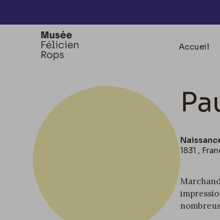
Accèder directement au contenu
Accueil
Pa
Naissanc
1831 , Fran
Marchand d
impressio
nombreuses