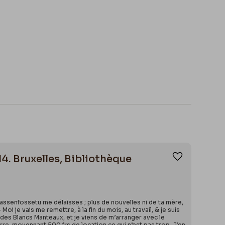
14. Bruxelles, Bibliothèque
Ajouter aux
ssenfossetu me délaisses ; plus de nouvelles ni de ta mère,
oi je vais me remettre, à la fin du mois, au travail, & je suis
ché des Blancs Manteaux, et je viens de m’arranger avec le
 serre, moyennant 500 frs de location ce qui n’est pas trop. J’en