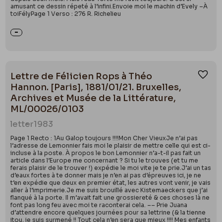
amusant ce dessin répeté à l’infini.Envoie moi le machin d’Evely –À
toiFélyPage 1 Verso : 276 R. Richelieu
Lettre de Félicien Rops à Théo
Ajou
Hannon. [Paris], 1881/01/21. Bruxelles,
Archives et Musée de la Littérature,
ML/00026/0103
letter
1983
Page 1 Recto : 1Au Galop toujours !!!!Mon Cher VieuxJe n’ai pas
l’adresse de Lemonnier fais moi le plaisir de mettre celle qui est ci-
incluse à la poste. À propos le bon Lemonnier n’a-t-il pas fait un
article dans l’Europe me concernant ? Si tu le trouves (et tu me
ferais plaisir de le trouver !) expédie le moi vite je te prie.J’ai un tas
d’eaux fortes à te donner mais je n’en ai pas d’épreuves ici, je ne
t’en expédie que deux en premier état, les autres vont venir, je vais
aller à l’imprimerie.Je me suis brouillé avec Kistemaeckers que j’ai
flanqué à la porte. Il m’avait fait une grossiereté & ces choses là ne
font pas long feu avec moi te raconterai cela. –– Prie Juana
d’attendre encore quelques journées pour sa lettrine (& la tienne
itou, je suis surmené !! Tout cela n’en sera que mieux !!!! Mes enfants