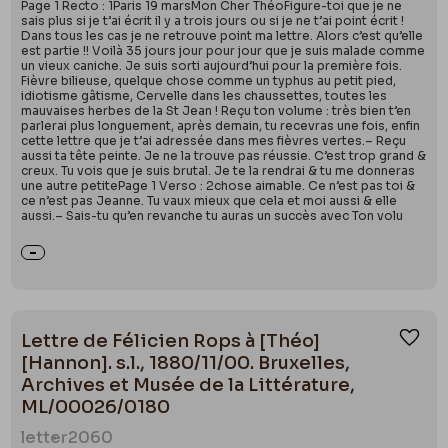
Page 1 Recto : 1Paris 19 marsMon Cher ThéoFigure-toi que je ne
sais plus si je t’ai écrit il y a trois jours ou si je ne t’ai point écrit !
Dans tous les cas je ne retrouve point ma lettre. Alors c’est qu’elle
est partie !! Voilà 35 jours jour pour jour que je suis malade comme
un vieux caniche. Je suis sorti aujourd’hui pour la première fois.
Fièvre bilieuse, quelque chose comme un typhus au petit pied,
idiotisme gâtisme, Cervelle dans les chaussettes, toutes les
mauvaises herbes de la St Jean ! Reçu ton volume : très bien t’en
parlerai plus longuement, après demain, tu recevras une fois, enfin
cette lettre que je t’ai adressée dans mes fièvres vertes.– Reçu
aussi ta tête peinte. Je ne la trouve pas réussie. C’est trop grand &
creux. Tu vois que je suis brutal. Je te la rendrai & tu me donneras
une autre petitePage 1 Verso : 2chose aimable. Ce n’est pas toi &
ce n’est pas Jeanne. Tu vaux mieux que cela et moi aussi & elle
aussi.– Sais-tu qu’en revanche tu auras un succès avec Ton volu
Lettre de Félicien Rops à [Théo]
Ajou
[Hannon]. s.l., 1880/11/00. Bruxelles,
Archives et Musée de la Littérature,
ML/00026/0180
letter
2060