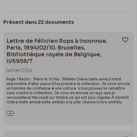
Présent dans 22 documents
Lettre de Félicien Rops à Inconnue.
Ajou
Paris, 1894/02/10. Bruxelles,
Bibliothèque royale de Belgique,
II/6958/7
letter
2154
Page 1 Recto : 1Paris le 10 fév. 1894Ma Chère belle amie,Il m’est
impossible d’aller aujourd’hui prendre la collection. Je vous envoie
un homme de confiance & une voiture. Vous pouvez lui remettre
sans crainte la collection. Je vous en envoie un reçu que je
renouvellerai Mercredi sur timbre ce qui est plus régulier.À bientôt
Chère belle amie& belle amitiés à la jolie Jeanne.Votre amiFély