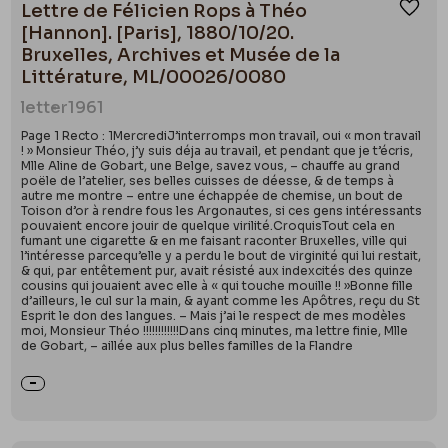
Lettre de Félicien Rops à Théo
Ajou
[Hannon]. [Paris], 1880/10/20.
Bruxelles, Archives et Musée de la
Littérature, ML/00026/0080
letter
1961
Page 1 Recto : 1MercrediJ’interromps mon travail, oui « mon travail
! » Monsieur Théo, j’y suis déja au travail, et pendant que je t’écris,
Mlle Aline de Gobart, une Belge, savez vous, – chauffe au grand
poële de l’atelier, ses belles cuisses de déesse, & de temps à
autre me montre – entre une échappée de chemise, un bout de
Toison d’or à rendre fous les Argonautes, si ces gens intéressants
pouvaient encore jouir de quelque virilité.CroquisTout cela en
fumant une cigarette & en me faisant raconter Bruxelles, ville qui
l’intéresse parcequ’elle y a perdu le bout de virginité qui lui restait,
& qui, par entêtement pur, avait résisté aux indexcités des quinze
cousins qui jouaient avec elle à « qui touche mouille !! »Bonne fille
d’ailleurs, le cul sur la main, & ayant comme les Apôtres, reçu du St
Esprit le don des langues. – Mais j’ai le respect de mes modèles
moi, Monsieur Théo !!!!!!!!!!!!Dans cinq minutes, ma lettre finie, Mlle
de Gobart, – aillée aux plus belles familles de la Flandre