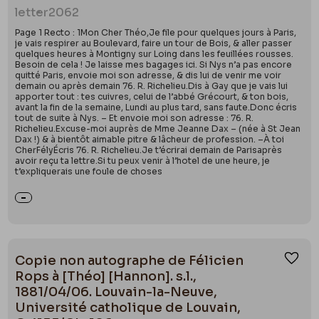
letter
2062
Page 1 Recto : 1Mon Cher Théo,Je file pour quelques jours à Paris,
je vais respirer au Boulevard, faire un tour de Bois, & aller passer
quelques heures à Montigny sur Loing dans les feuillées rousses.
Besoin de cela ! Je laisse mes bagages ici. Si Nys n’a pas encore
quitté Paris, envoie moi son adresse, & dis lui de venir me voir
demain ou après demain 76. R. Richelieu.Dis à Gay que je vais lui
apporter tout : tes cuivres, celui de l’abbé Grécourt, & ton bois,
avant la fin de la semaine, Lundi au plus tard, sans faute.Donc écris
tout de suite à Nys. – Et envoie moi son adresse : 76. R.
Richelieu.Excuse-moi auprès de Mme Jeanne Dax – (née à St Jean
Dax !) & à bientôt aimable pitre & lâcheur de profession. –À toi
CherFélyÉcris 76. R. Richelieu.Je t’écrirai demain de Parisaprès
avoir reçu ta lettre.Si tu peux venir à l’hotel de une heure, je
t’expliquerais une foule de choses
Copie non autographe de Félicien
Ajou
Rops à [Théo] [Hannon]. s.l.,
1881/04/06. Louvain-la-Neuve,
Université catholique de Louvain,