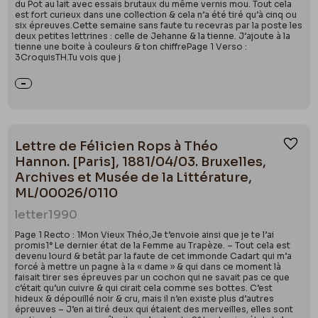
du Pot au lait avec essais brutaux du même vernis mou. Tout cela
est fort curieux dans une collection & cela n’a été tiré qu’à cinq ou
six épreuves.Cette semaine sans faute tu recevras par la poste les
deux petites lettrines : celle de Jehanne & la tienne. J’ajoute à la
tienne une boite à couleurs & ton chiffrePage 1 Verso :
3CroquisTH.Tu vois que j
Lettre de Félicien Rops à Théo
Ajou
Hannon. [Paris], 1881/04/03. Bruxelles,
Archives et Musée de la Littérature,
ML/00026/0110
letter
1990
Page 1 Recto : 1Mon Vieux Théo,Je t’envoie ainsi que je te l’ai
promis1° Le dernier état de la Femme au Trapèze. – Tout cela est
devenu lourd & betât par la faute de cet immonde Cadart qui m’a
forcé à mettre un pagne à la « dame » & qui dans ce moment là
faisait tirer ses épreuves par un cochon qui ne savait pas ce que
c’était qu’un cuivre & qui cirait cela comme ses bottes. C’est
hideux & dépouillé noir & cru, mais il n’en existe plus d’autres
épreuves – J’en ai tiré deux qui étaient des merveilles, elles sont