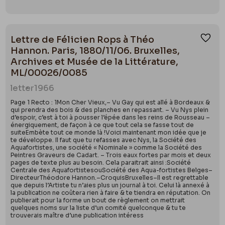
Lettre de Félicien Rops à Théo
Ajou
Hannon. Paris, 1880/11/06. Bruxelles,
Archives et Musée de la Littérature,
ML/00026/0085
letter
1966
Page 1 Recto : 1Mon Cher Vieux,– Vu Gay qui est allé à Bordeaux &
qui prendra des bois & des planches en repassant. – Vu Nys plein
d’espoir, c’est à toi à pousser l’épée dans les reins de Rousseau –
énergiquement, de façon à ce que tout cela se fasse tout de
suiteEmbète tout ce monde là !Voici maintenant mon idée que je
te développe. Il faut que tu refasses avec Nys, la Société des
Aquafortistes, une société « Nominale » comme la Société des
Peintres Graveurs de Cadart. – Trois eaux fortes par mois et deux
pages de texte plus au besoin. Cela paraitrait ainsi :Société
Centrale des AquafortistesouSociété des Aqua-fortistes Belges–
DirecteurThéodore Hannon.–CroquisBruxelles–Il est regrettable
que depuis l’Artiste tu n’aies plus un journal à toi. Celui là annexé à
la publication ne coûtera rien à faire & te tiendra en réputation. On
publierait pour la forme un bout de règlement on mettrait
quelques noms sur la liste d’un comité quelconque & tu te
trouverais maître d’une publication intéress