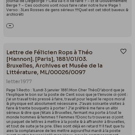
journal de Degeorge ? Cela va-t-il se faire ? – Et le Gouvernement
Berge ? – Ces cochons vont nous faire rater notre livre !Page 1
Verso : 3Les Rosses de gens sérieux !!!!Quel est cet idiot baveux &
archicréti
Lettre de Félicien Rops à Théo
Ajou
[Hannon]. [Paris], 1881/01/03.
Bruxelles, Archives et Musée de la
Littérature, ML/00026/0097
letter
1977
Page 1 Recto : 1Lundi 3 janvier 1881.Mon Cher ThéoD’abord que je
t’explique le bon sur la poste de Cent sous que je t’envoie ci-joint :
j’ai un travail très pressé à faire, travail pour lequel le repos moral
& physique est absolument nécessaire. J’avais soixante visites à
faire & trente bouquets à porter ! J’ai préféré me faire un alibi
sérieux & dire que j’étais à Bruxelles, fermant ma porte à tout le
monde hommes & femmes !! Femmes !!Donc tu trouveras ci joint
un paquet de lettres à mettre à la poste & à affranchir à Bruxelles,
et tout de suite je te prie. Elles sont déjà en retard !!! Il faut que tu
aies la complaisance de les mettre aujourd’hui mardi à la poste