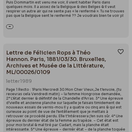
Puis Dommartin est venu me voir, il vient habiter Paris dans
quelques mois. Il a assez de la Belgique & des Belges & il veut
respirer un autre air qui ne sente pas « le renfermé ». Tu ne trouves
pas que la Belgique sent le renfermé ?? Je voudrais bien te voir pl
Lettre de Félicien Rops à Théo
Ajou
Hannon. Paris, 1881/03/30. Bruxelles,
Archives et Musée de la Littérature,
ML/00026/0109
letter
1989
Page 1 Recto : 1Paris Mercredi 30.Mon Cher Vieux,Je t’envoie, (tu
recevras cela Vendredi matin) – la femme Hongroise demandée,
2° L’état dernier & définitif de la Chandelle d’Arras. 3° Une épreuve
d’vieille et ancienne planche sur laquelle je faisais timidement de
nouveaux essais de vernis-mou il y a quatre ou cinq ans & qui est
curieuse au point de vue de l’entêtement que je mettais à
retrouver ce procédé perdu. Elle t’intéressera j’en suis sûr. 4° Une
épreuve du dernier état de la Femme au trapèze. – Cet état est
pour moi brutal & mal tiré par Cadart, mais la planche était
intéressante. 5° Une épreuve – dernièr état – de la planche toquée