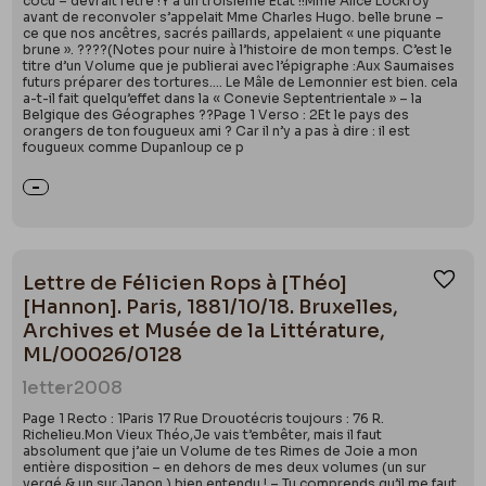
cocu – devrait l’être !Y a un troisième État !!Mme Alice Lockroy
avant de reconvoler s’appelait Mme Charles Hugo. belle brune –
ce que nos ancêtres, sacrés paillards, appelaient « une piquante
brune ». ????(Notes pour nuire à l’histoire de mon temps. C’est le
titre d’un Volume que je publierai avec l’épigraphe :Aux Saumaises
futurs préparer des tortures.... Le Mâle de Lemonnier est bien. cela
a-t-il fait quelqu’effet dans la « Conevie Septentrientale » – la
Belgique des Géographes ??Page 1 Verso : 2Et le pays des
orangers de ton fougueux ami ? Car il n’y a pas à dire : il est
fougueux comme Dupanloup ce p
Lettre de Félicien Rops à [Théo]
Ajou
[Hannon]. Paris, 1881/10/18. Bruxelles,
Archives et Musée de la Littérature,
ML/00026/0128
letter
2008
Page 1 Recto : 1Paris 17 Rue Drouotécris toujours : 76 R.
Richelieu.Mon Vieux Théo,Je vais t’embêter, mais il faut
absolument que j’aie un Volume de tes Rimes de Joie a mon
entière disposition – en dehors de mes deux volumes (un sur
vergé & un sur Japon,) bien entendu ! – Tu comprends qu’il me faut