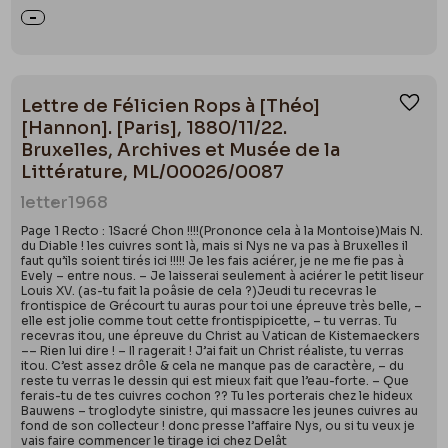
Lettre de Félicien Rops à [Théo]
Ajou
[Hannon]. [Paris], 1880/11/22.
Bruxelles, Archives et Musée de la
Littérature, ML/00026/0087
letter
1968
Page 1 Recto : 1Sacré Chon !!!!(Prononce cela à la Montoise)Mais N.
du Diable ! les cuivres sont là, mais si Nys ne va pas à Bruxelles il
faut qu’ils soient tirés ici !!!!! Je les fais aciérer, je ne me fie pas à
Evely – entre nous. – Je laisserai seulement à aciérer le petit liseur
Louis XV. (as-tu fait la poâsie de cela ?)Jeudi tu recevras le
frontispice de Grécourt tu auras pour toi une épreuve très belle, –
elle est jolie comme tout cette frontispipicette, – tu verras. Tu
recevras itou, une épreuve du Christ au Vatican de Kistemaeckers
–– Rien lui dire ! – Il ragerait ! J’ai fait un Christ réaliste, tu verras
itou. C’est assez drôle & cela ne manque pas de caractère, – du
reste tu verras le dessin qui est mieux fait que l’eau-forte. – Que
ferais-tu de tes cuivres cochon ?? Tu les porterais chez le hideux
Bauwens – troglodyte sinistre, qui massacre les jeunes cuivres au
fond de son collecteur ! donc presse l’affaire Nys, ou si tu veux je
vais faire commencer le tirage ici chez Delât