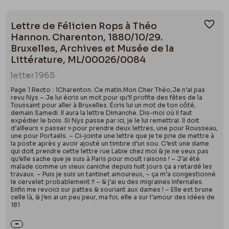
Lettre de Félicien Rops à Théo
Ajou
Hannon. Charenton, 1880/10/29.
Bruxelles, Archives et Musée de la
Littérature, ML/00026/0084
letter
1965
Page 1 Recto : 1Charenton. Ce matin.Mon Cher Théo,Je n’ai pas
revu Nys – Je lui écris un mot pour qu’il profite des fêtes de la
Toussaint pour aller à Bruxelles. Écris lui un mot de ton côté,
demain Samedi. Il aura la lettre Dimanche. Dis-moi où il faut
expédier le bois. Si Nys passe par ici, je le lui remettrai. Il doit
d’ailleurs « passer » pour prendre deux lettres, une pour Rousseau,
une pour Portaëls. – Ci-jointe une lettre que je te prie de mettre à
la poste après y avoir ajouté un timbre d’un sou. C’est une dame
qui doit prendre cette lettre rue Labie chez moi & je ne veux pas
qu’elle sache que je suis à Paris pour moult raisons ! – J’ai été
malade comme un vieux caniche depuis huit jours ça a retardé les
travaux. – Puis je suis un tantinet amoureux, – ça m’a congestionné
le cervelet probablement !! – & j’ai eu des migraines infernales.
Enfin me revoici sur pattes & souriant aux dames ! – Elle est brune
celle là, & j’en ai un peu peur, ma foi, elle a sur l’amour des idées de
181