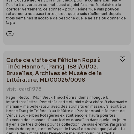
avant quatre heures.Voilà mon Vieux, pour le commencement.–
Puis tu trouveras un sonnet aussi ci-joint fais-moi le plaisir de le
corriger vertement, ce sonnet « pour Hélène »!Je vais pouvoir
retourner à nos eaux fortes, c’est que je suis réellement depuis
trois semaines si accablé de besogne que je ne sais où donner de
la po
Carte de visite de Félicien Rops à
Ajou
Théo Hannon. [Paris], 1881/01/02.
Bruxelles, Archives et Musée de la
Littérature, ML/00026/0098
visit_card
1978
Page 1 Recto : 1Mon Vieux Théo,T’écrirai demain longue &
importante lettre. Remets la carte ci-jointe & ta chère & charmante
maman – ma belle-sœur avec des souhaits en masse.J’ai écrit à ta
bonne Dax (de Tolède !!) au théâtre du Parc ignorant si le mont de
Vénus aux Herbes Potagères existait encore.T’aura pour tes
étrennes des mannes d’eaux fortes nouvelles dans quelques jours.
Il y en a de très drôles pour ta collection. Je suis éreinté, j’ai grand
besoin de repos, c’est effrayant le travail de pointe que j’ai abattu
depuis deux mois. Mais l’eau-forte me ravit toujours. C’est si