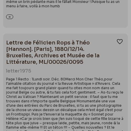
même un brin pédante mais il le fâllait Monsieur !.Puisque tu as un
menu à faire, voilà à mon humb
Lettre de Félicien Rops à Théo
Ajou
[Hannon]. [Paris], 1880/12/14.
Bruxelles, Archives et Musée de la
Littérature, ML/00026/0095
letter
1975
Page 1 Recto : 1Lundi soir. Déc. 80Merci Mon Cher Théo,pour
l’aimable citation du journal « la Revue Artistique » d’Anvers. Cela
me fait toujours grand plaisir quand tu cites mon nom dans un
journal Belge ou autre, & tu fais cela fort gentiment. – As-tu reçu le
Christ au Vatican ? Maintenant un petit service : il faut que tu me
trouves dans n’importe quelle Belgique Monumentale une vue
d’une des entrées du Parc de Bruxelles, si tu as une photographie
de la chose un vieux dessin un décalque cela m’est égal c’est pour
un Frontispipi. Puis je t’enverrai la maquette du « Sonnet pour
Hélène »Car je crois bien que j’en suis toqué de cette fille bizarre à
tête plus que juive – presque laide, petite, mais jeune, ronde & la
flamme elle-même !!! Et un téton !!!! – Quelles nouvelles ? Et le