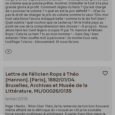
un volume que je puisse prêter, montrer, trimballer le tout à ta plus
grande gloire & profit. Comment règles-tu Paris ? Qui est chargé
de « pousser le volume ? » quel en est le prix définitif ? – N’as-tu
pas le droit de changer le prix du volume comme tu veux ?Dis-moi
tout cela.Nous l’avons échappé belle ! comme tu le dis fort bien !
Quel cuistre ! quel cochon que ce Leclercq ! Ah le triste pays au
point de vue de la compréhension des choses ! –À propos : Nous
allons faire les Cent légers croquis !!!! par Th. Hannon & Félicien
Rops ! Cela te va hein ? tu es mon homme ! – Sans Gay ! bien
entendu ! N’en souffle mot à personne ! Je monte tous cela,
toutPage 1 Verso : 2doucement. Et nous ferons
Lettre de Félicien Rops à Théo
Ajou
[Hannon]. [Paris], 1882/01/04.
Bruxelles, Archives et Musée de la
Littérature, ML/00026/0135
letter
2015
Page 1 Recto : 1Mon Cher Théo,Je te remercie de ton bon Souvenir
même affublé de la défroque du « nouvel an » Et je te souhaite
force succès poétiques & artistiques. À parler franc Mon vieux je