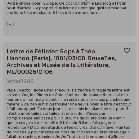
!Autre chose pour l’Europe. Ce cochon d’Émile Leclercq a fait un
bout d’article – à propos d’un livre de Hennique qu’il termine par
une ligne très méchante & très bête à mon endroit.
Lettre de Félicien Rops à Théo
Ajou
Hannon. [Paris], 1881/03/08. Bruxelles,
Archives et Musée de la Littérature,
ML/00026/0106
letter
1986
Page 1 Recto : 1Mon Cher ThéoJ’allais t’écrire lorsque ta lettre est
arrivée. Oui, les Rimes de Joie n’ont pas de chance & nous allons
leur en donner malgré tout. Il ne reste rien à faire aux planches une
misère & ce rien je n’ai pu trouver une heure pour le faire c’est tout
à fait enrageant. En deux jours j’aurais mis les planches sur pied. Il
m’est tombé tuiles sur tuiles. Et une rude : J’avais par
complaisance endossé pour 3.800 frs de billets pour un « ami »
que je croyais très honnête & très sûr & il m’a fallu payer à
l’échéance !! D’où les retards de tes cuivres. J’ai dû « laver » un tas
de choses & pour mettre ce « tas de choses » en état de lavage, il
fallait retoucher, dessiner &c &c Tout s’est bien vendu d’ailleurs. –