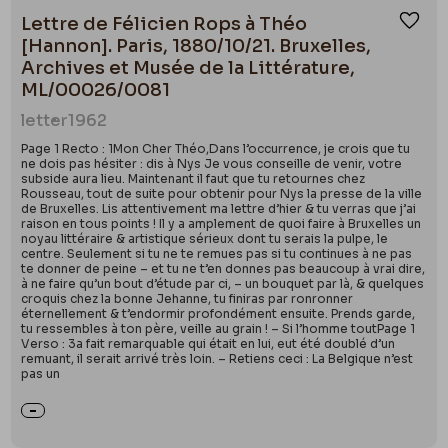
Lettre de Félicien Rops à Théo
Ajou
[Hannon]. Paris, 1880/10/21. Bruxelles,
Archives et Musée de la Littérature,
ML/00026/0081
letter
1962
Page 1 Recto : 1Mon Cher Théo,Dans l’occurrence, je crois que tu
ne dois pas hésiter : dis à Nys Je vous conseille de venir, votre
subside aura lieu. Maintenant il faut que tu retournes chez
Rousseau, tout de suite pour obtenir pour Nys la presse de la ville
de Bruxelles. Lis attentivement ma lettre d’hier & tu verras que j’ai
raison en tous points ! Il y a amplement de quoi faire à Bruxelles un
noyau littéraire & artistique sérieux dont tu serais la pulpe, le
centre. Seulement si tu ne te remues pas si tu continues à ne pas
te donner de peine – et tu ne t’en donnes pas beaucoup à vrai dire,
à ne faire qu’un bout d’étude par ci, – un bouquet par là, & quelques
croquis chez la bonne Jehanne, tu finiras par ronronner
éternellement & t’endormir profondément ensuite. Prends garde,
tu ressembles à ton père, veille au grain ! – Si l’homme toutPage 1
Verso : 3a fait remarquable qui était en lui, eut été doublé d’un
remuant, il serait arrivé très loin. – Retiens ceci : La Belgique n’est
pas un