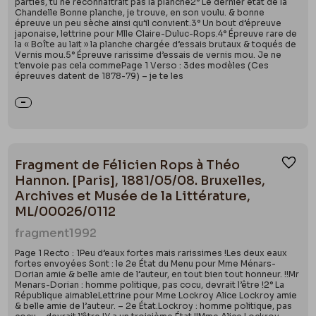
parties, tu ne reconnaîtrait pas la planche2° Le dernier état de la
Chandelle Bonne planche, je trouve, en son voulu. & bonne
épreuve un peu sèche ainsi qu’il convient.3° Un bout d’épreuve
japonaise, lettrine pour Mlle Claire-Duluc-Rops.4° Épreuve rare de
la « Boîte au lait » la planche chargée d’essais brutaux & toqués de
Vernis mou.5° Épreuve rarissime d’essais de vernis mou. Je ne
t’envoie pas cela commePage 1 Verso : 3des modèles (Ces
épreuves datent de 1878-79) – je te les
Fragment de Félicien Rops à Théo
Ajou
Hannon. [Paris], 1881/05/08. Bruxelles,
Archives et Musée de la Littérature,
ML/00026/0112
fragment
1992
Page 1 Recto : 1Peu d’eaux fortes mais rarissimes !Les deux eaux
fortes envoyées Sont : le 2e État du Menu pour Mme Ménars-
Dorian amie & belle amie de l’auteur, en tout bien tout honneur. !!Mr
Menars-Dorian : homme politique, pas cocu, devrait l’être !2° La
République aimableLettrine pour Mme Lockroy Alice Lockroy amie
& belle amie de l’auteur. – 2e État.Lockroy : homme politique, pas