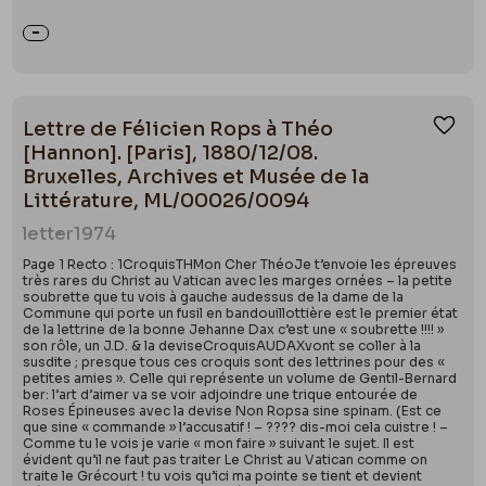
Lettre de Félicien Rops à Théo
Ajou
[Hannon]. [Paris], 1880/12/08.
Bruxelles, Archives et Musée de la
Littérature, ML/00026/0094
letter
1974
Page 1 Recto : 1CroquisTHMon Cher ThéoJe t’envoie les épreuves
très rares du Christ au Vatican avec les marges ornées – la petite
soubrette que tu vois à gauche audessus de la dame de la
Commune qui porte un fusil en bandouillottière est le premier état
de la lettrine de la bonne Jehanne Dax c’est une « soubrette !!!! »
son rôle, un J.D. & la deviseCroquisAUDAXvont se coller à la
susdite ; presque tous ces croquis sont des lettrines pour des «
petites amies ». Celle qui représente un volume de Gentil-Bernard
ber: l’art d’aimer va se voir adjoindre une trique entourée de
Roses Épineuses avec la devise Non Ropsa sine spinam. (Est ce
que sine « commande » l’accusatif ! – ???? dis-moi cela cuistre ! –
Comme tu le vois je varie « mon faire » suivant le sujet. Il est
évident qu’il ne faut pas traiter Le Christ au Vatican comme on
traite le Grécourt ! tu vois qu’ici ma pointe se tient et devient