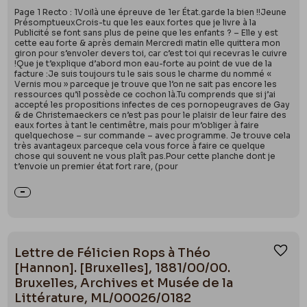
Page 1 Recto : 1Voilà une épreuve de 1er État.garde la bien !!Jeune
PrésomptueuxCrois-tu que les eaux fortes que je livre à la
Publicité se font sans plus de peine que les enfants ? – Elle y est
cette eau forte & après demain Mercredi matin elle quittera mon
giron pour s’envoler devers toi, car c’est toi qui recevras le cuivre
!Que je t’explique d’abord mon eau-forte au point de vue de la
facture :Je suis toujours tu le sais sous le charme du nommé «
Vernis mou » parceque je trouve que l’on ne sait pas encore les
ressources qu’il possède ce cochon là.Tu comprends que si j’ai
accepté les propositions infectes de ces pornopeugraves de Gay
& de Christemaeckers ce n’est pas pour le plaisir de leur faire des
eaux fortes à tant le centimêtre, mais pour m’obliger à faire
quelquechose – sur commande – avec programme. Je trouve cela
très avantageux parceque cela vous force à faire ce quelque
chose qui souvent ne vous plaît pas.Pour cette planche dont je
t’envoie un premier état fort rare, (pour
Lettre de Félicien Rops à Théo
Ajou
[Hannon]. [Bruxelles], 1881/00/00.
Bruxelles, Archives et Musée de la
Littérature, ML/00026/0182