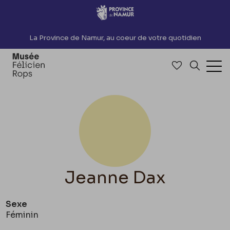
Accèder directement au contenu
La Province de Namur, au coeur de votre quotidien
Accéder à me
Recherch
Ouv
Jeanne Dax
Sexe
Féminin