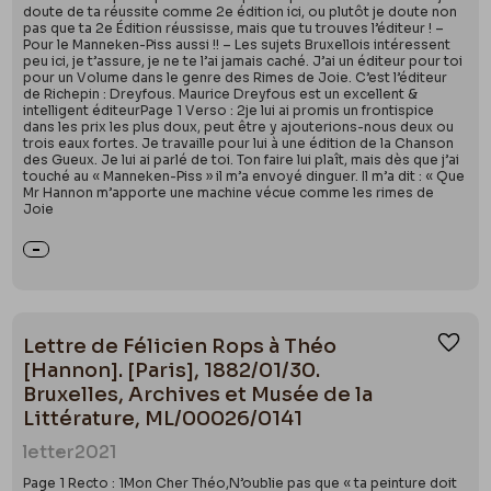
doute de ta réussite comme 2e édition ici, ou plutôt je doute non
pas que ta 2e Édition réussisse, mais que tu trouves l’éditeur ! –
Pour le Manneken-Piss aussi !! – Les sujets Bruxellois intéressent
peu ici, je t’assure, je ne te l’ai jamais caché. J’ai un éditeur pour toi
pour un Volume dans le genre des Rimes de Joie. C’est l’éditeur
de Richepin : Dreyfous. Maurice Dreyfous est un excellent &
intelligent éditeurPage 1 Verso : 2je lui ai promis un frontispice
dans les prix les plus doux, peut être y ajouterions-nous deux ou
trois eaux fortes. Je travaille pour lui à une édition de la Chanson
des Gueux. Je lui ai parlé de toi. Ton faire lui plaît, mais dès que j’ai
touché au « Manneken-Piss » il m’a envoyé dinguer. Il m’a dit : « Que
Mr Hannon m’apporte une machine vécue comme les rimes de
Joie
Lettre de Félicien Rops à Théo
Ajou
[Hannon]. [Paris], 1882/01/30.
Bruxelles, Archives et Musée de la
Littérature, ML/00026/0141
letter
2021
Page 1 Recto : 1Mon Cher Théo,N’oublie pas que « ta peinture doit