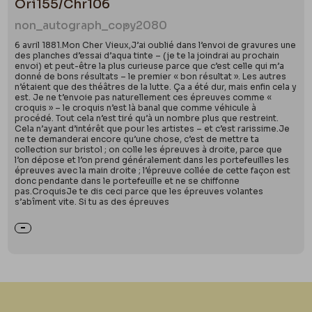
Ori155/Chr106
non_autograph_copy
2080
6 avril 1881.Mon Cher Vieux,J’ai oublié dans l’envoi de gravures une
des planches d’essai d’aqua tinte – (je te la joindrai au prochain
envoi) et peut-être la plus curieuse parce que c’est celle qui m’a
donné de bons résultats – le premier « bon résultat ». Les autres
n’étaient que des théâtres de la lutte. Ça a été dur, mais enfin cela y
est. Je ne t’envoie pas naturellement ces épreuves comme «
croquis » – le croquis n’est là banal que comme véhicule à
procédé. Tout cela n’est tiré qu’à un nombre plus que restreint.
Cela n’ayant d’intérêt que pour les artistes – et c’est rarissime.Je
ne te demanderai encore qu’une chose, c’est de mettre ta
collection sur bristol ; on colle les épreuves à droite, parce que
l’on dépose et l’on prend généralement dans les portefeuilles les
épreuves avec la main droite ; l’épreuve collée de cette façon est
donc pendante dans le portefeuille et ne se chiffonne
pas.CroquisJe te dis ceci parce que les épreuves volantes
s’abîment vite. Si tu as des épreuves