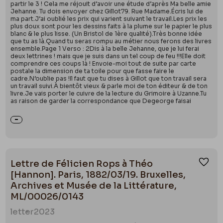
partir le 3 ! Cela me réjouit d’avoir une étude d’après Ma belle amie
Jehanne. Tu dois envoyer chez Gillot79. Rue Madame.Écris lui de
ma part.J’ai oublié les prix qui varient suivant le travail.Les prix les
plus doux sont pour les dessins faits à la plume sur le papier le plus
blanc & le plus lisse. (Un Bristol de 1ère qualité).Très bonne idée
que tu as là.Quand tu seras rompu au métier nous ferons des livres
ensemble.Page 1 Verso : 2Dis à la belle Jehanne, que je lui ferai
deux lettrines ! mais que je suis dans un tel coup de feu !!!Elle doit
comprendre ces coups là ! Envoie-moi tout de suite par carte
postale la dimension de ta toile pour que fasse faire le
cadre.N’oublie pas !Il faut que tu dises à Gillot que ton travail sera
un travail suivi.À bientôt vieux & parle moi de ton éditeur & de ton
livre.Je vais porter le cuivre de la lecture du Grimoire à Uzanne.Tu
as raison de garder la correspondance que Degeorge faisai
Lettre de Félicien Rops à Théo
Ajou
[Hannon]. Paris, 1882/03/19. Bruxelles,
Archives et Musée de la Littérature,
ML/00026/0143
letter
2023