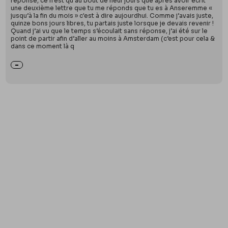
réponse, ce n’est qu’au bout de neuf jours que après avoir écrit
une deuxième lettre que tu me réponds que tu es à Anseremme «
jusqu’à la fin du mois » c'est à dire aujourdhui. Comme j’avais juste,
quinze bons jours libres, tu partais juste lorsque je devais revenir !
Quand j’ai vu que le temps s’écoulait sans réponse, j’ai été sur le
point de partir afin d’aller au moins à Amsterdam (c’est pour cela &
dans ce moment là q