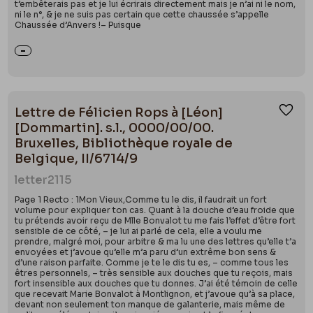
t’embêterais pas et je lui écrirais directement mais je n’ai ni le nom,
ni le n°, & je ne suis pas certain que cette chaussée s’appelle
Chaussée d’Anvers !– Puisque
Lettre de Félicien Rops à [Léon]
Ajou
[Dommartin]. s.l., 0000/00/00.
Bruxelles, Bibliothèque royale de
Belgique, II/6714/9
letter
2115
Page 1 Recto : 1Mon Vieux,Comme tu le dis, il faudrait un fort
volume pour expliquer ton cas. Quant à la douche d’eau froide que
tu prétends avoir reçu de Mlle Bonvalot tu me fais l’effet d’être fort
sensible de ce côté, – je lui ai parlé de cela, elle a voulu me
prendre, malgré moi, pour arbitre & ma lu une des lettres qu’elle t’a
envoyées et j’avoue qu’elle m’a paru d’un extrême bon sens &
d’une raison parfaite. Comme je te le dis tu es, – comme tous les
êtres personnels, – très sensible aux douches que tu reçois, mais
fort insensible aux douches que tu donnes. J’ai été témoin de celle
que recevait Marie Bonvalot à Montlignon, et j’avoue qu’à sa place,
devant non seulement ton manque de galanterie, mais même de