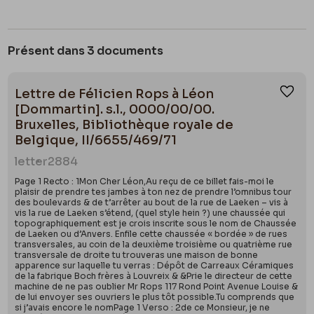
Présent dans 3 documents
Lettre de Félicien Rops à Léon
Ajou
[Dommartin]. s.l., 0000/00/00.
Bruxelles, Bibliothèque royale de
Belgique, II/6655/469/71
letter
2884
Page 1 Recto : 1Mon Cher Léon,Au reçu de ce billet fais-moi le
plaisir de prendre tes jambes à ton nez de prendre l’omnibus tour
des boulevards & de t’arrêter au bout de la rue de Laeken – vis à
vis la rue de Laeken s’étend, (quel style hein ?) une chaussée qui
topographiquement est je crois inscrite sous le nom de Chaussée
de Laeken ou d’Anvers. Enfile cette chaussée « bordée » de rues
transversales, au coin de la deuxième troisième ou quatrième rue
transversale de droite tu trouveras une maison de bonne
apparence sur laquelle tu verras : Dépôt de Carreaux Céramiques
de la fabrique Boch frères à Louvreix & &Prie le directeur de cette
machine de ne pas oublier Mr Rops 117 Rond Point Avenue Louise &
de lui envoyer ses ouvriers le plus tôt possible.Tu comprends que
si j’avais encore le nomPage 1 Verso : 2de ce Monsieur, je ne