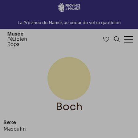
Accèder directement au contenu
La Province de Namur, au coeur de votre quotidien
Accéder à me
Recherch
Ouv
Boch
Sexe
Masculin