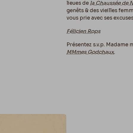
lieues de
la Chaussée de 
genêts & des vieilles femme
vous prie avec ses excuse
Félicien Rops
Présentez s.v.p. Madame 
MMmes Godchaux
.