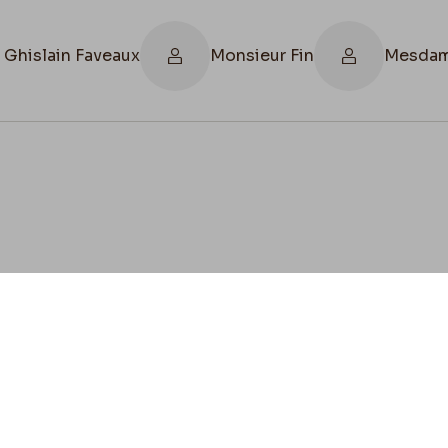
 Ghislain Faveaux
Monsieur Fin
Mesdam
cookies
Envie de contribuer ?
ez-vous à nous pour préserver l'héritage de Félicien 