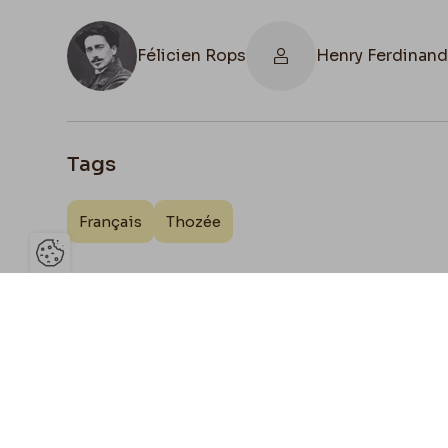
Félicien Rops
Henry Ferdinand
Tags
Français
Thozée
Ouvrir la barre de gestion des 
Joign