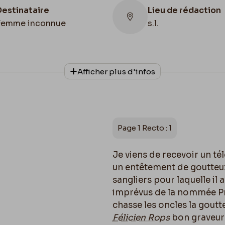
Destinataire
Lieu de rédaction
Femme inconnue
s.l.
Lieu de conservation
Afficher plus d'infos
Belgique, Province de Namur, musée F
Rops, collection Robert Delhaye
Page 1 Recto : 1
Je viens de recevoir un 
un entêtement de goutteux
sangliers pour laquelle il a
imprévus de la nommée Pro
chasse les oncles la gout
Félicien Rops
bon graveur 