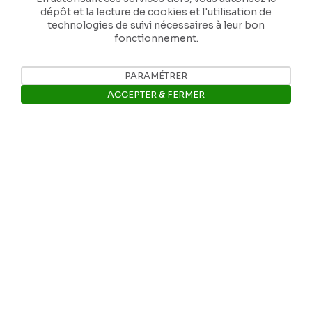
dépôt et la lecture de cookies et l'utilisation de
technologies de suivi nécessaires à leur bon
fonctionnement.
PARAMÉTRER
Nos coordonnées
ACCEPTER & FERMER
Tél: +32 81 77 67 55
Ouvrir la barre de gestion des 
E-mail: info@museerops.be
Instagram
Facebook
Ropslettres