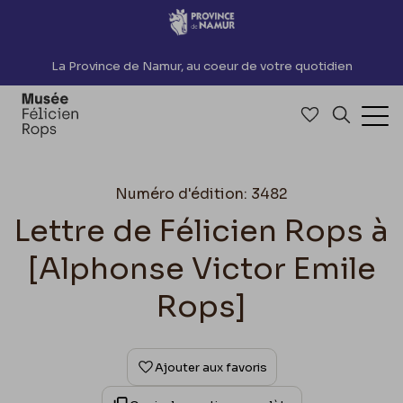
Accèder directement au contenu
La Province de Namur, au coeur de votre quotidien
Accéder à me
Recherch
Ouv
Numéro d'édition: 3482
Lettre de Félicien Rops à
[Alphonse Victor Emile
Rops]
Ajouter aux favoris