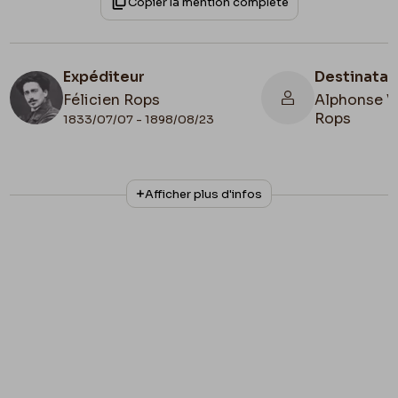
Copier la mention complète
Expéditeur
Destinatai
Félicien Rops
Alphonse V
Rops
1833/07/07 - 1898/08/23
N° d'inventaire
Collationnage
Afficher plus d'infos
FRN/2
Autographe
Lieu de conservation
États-Unis, New-York, Fondation Rops