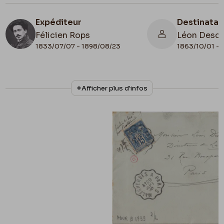
Expéditeur
Destinatai
Félicien Rops
Léon Desc
1833/07/07 - 1898/08/23
1863/10/01 - 
N° d'inventaire
Collationnage
Afficher plus d'infos
MNR/beta/1739
Autographe
Date de fin
Cachet réception
1896/09/29
1896/09/29
Lieu de conservation
France, Paris, Bibliothèque Littéraire
Jacques Doucet, fonds Henri Mondor
Apostille
fixation 2500 f pour Parallèlement 29 7bre