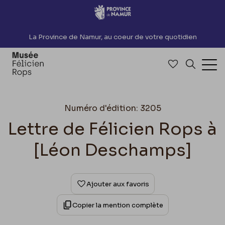
Accèder directement au contenu
La Province de Namur, au coeur de votre quotidien
Accéder à me
Recherch
Ouv
Numéro d'édition: 3205
Lettre de Félicien Rops à
[Léon Deschamps]
Ajouter aux favoris
Copier la mention complète