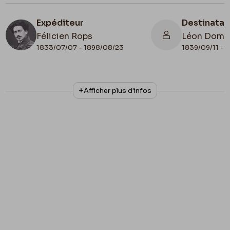
Expéditeur
Destinatai
Félicien Rops
Léon Domm
1833/07/07 - 1898/08/23
1839/09/11 - 
N° d'inventaire
Afficher plus d'infos
8811/t5/p45
Collationnage
Tapuscrit Lefebvre - Kunel
Lieu de conservation
Belgique, Bruxelles, Musées Royaux des
Beaux-Arts de Belgique, Archives de l'Art
Contemporain