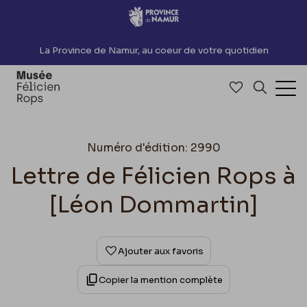
Accèder directement au contenu
La Province de Namur, au coeur de votre quotidien
Accéder à me
Recherch
Ouv
Numéro d'édition: 2990
Lettre de Félicien Rops à
[Léon Dommartin]
Ajouter aux favoris
Copier la mention complète