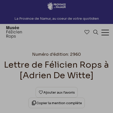
Accèder directement au contenu
La Province de Namur, au coeur de votre quotidien
Accéder à me
Recherch
Ouv
Numéro d'édition: 2960
Lettre de Félicien Rops à
[Adrien De Witte]
Ajouter aux favoris
Copier la mention complète