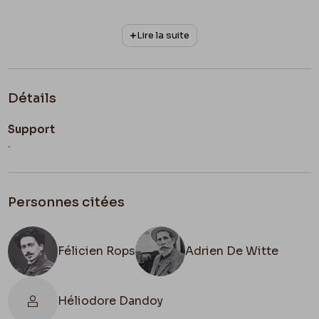
À vous d’amitié, et de bonnes amitiés à mes amis
Lire la suite
de
Liège
.
Félicien Rops.
Détails
Support
.
Personnes citées
Félicien Rops
Adrien De Witte
Héliodore Dandoy