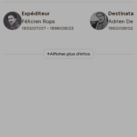
Expéditeur
Destinatai
Félicien Rops
Adrien De 
1833/07/07 - 1898/08/23
1850/08/02 -
N° d'inventaire
Afficher plus d'infos
8808/t2/p97
Collationnage
Date de fin
Tapuscrit Lefebvre - Kunel
1893/07/25
Lieu de conservation
Belgique, Bruxelles, Musées Royaux des
Beaux-Arts de Belgique, Archives de l'Art
Contemporain