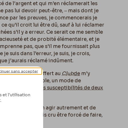
 de l’argent et qui m’en réclamerait les
 ne pas lui devoir peut-être, ‒ mais dont je
ance par les preuves, je commencerais je
 ce qu’il croit lui être dû, sauf à lui réclamer
ées s’il y a erreur. Ce serait ce me semble
cieuseté et de probité élémentaire, et je
mprenne pas, que s’il me fournissait plus
e suis dans l’erreur, je suis, je crois,
e j’aurais réclamé indûment.
inuer sans accepter
re
, j’avais même offert au
Club
de
m’y
’était, ce me semble, un mode de
t
qui satisfaisait les susceptibilités de deux
honnête
.
et l'utilisation
.
s d’être forcé d’en agir autrement et de
ue je n’aurais jamais cru être forcé de faire,
i me sont dus.