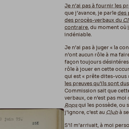
Je n’ai pas à fournir les 
que j’avance, je parle
des 
des procès-verbaux du
Cl
contraire
, du moment où
indéniable.
Je n’ai pas à juger « la co
n’ont aucun rôle à ma faire
façon toujours désintéress
rôle à jouer en cette occu
qui est « prête dites-vous
les preuves qu’ils sont dus
Commission sait que cette
verbaux, ce n’est pas moi q
Rops
qui les possède, ou 
j’ignore, c’est au
Club
à se 
S’il m’arrivait, à moi pers