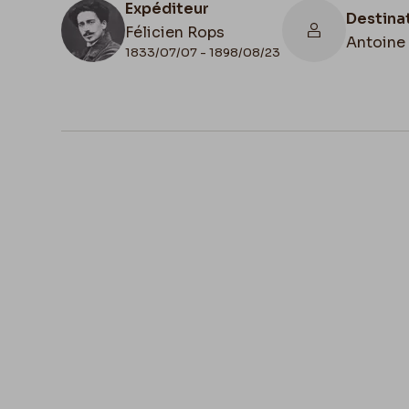
Expéditeur
Destina
Félicien Rops
Antoine 
1833/07/07 - 1898/08/23
N° d'inventaire
8807/t1/p251+8807/t1/p252
T