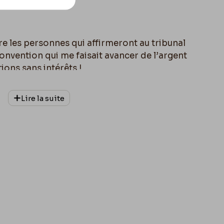
re les personnes qui affirmeront au tribunal
onvention qui me faisait avancer de l’argent
ions sans intérêts !
es discussions que MMRS
Anatole
et
Victor
Lire la suite
 Club. – J’agis en toute honnêteté et en
e je suis dans mon droit et qu’avant d’user
 de conciliation.
is
,