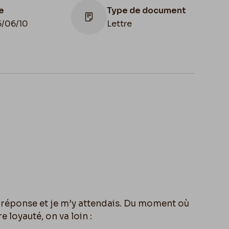
e
Type de document
5/06/10
Lettre
Lieu de conservation
Belgique, Bruxelles, Musées
Royaux des Beaux-Arts de
Belgique, Archives de l'Art
Contemporain
e réponse et je m’y attendais. Du moment où
 loyauté, on va loin :