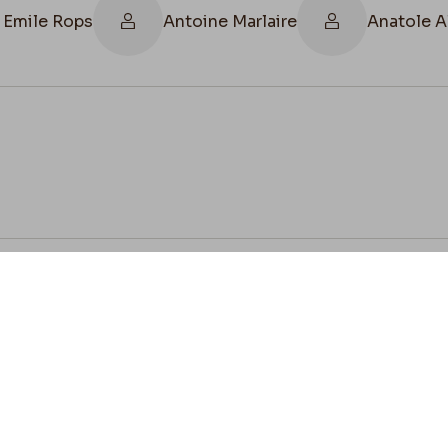
 Emile Rops
Antoine Marlaire
Anatole 
cookies
Envie de contribuer ?
ez-vous à nous pour préserver l'héritage de Félicien 
z vos lettres, documents et connaissances afin de co