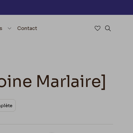
nu
menu.open_menu
s
Contact
Accéder à mes 
Rechercher
oine Marlaire]
mplète