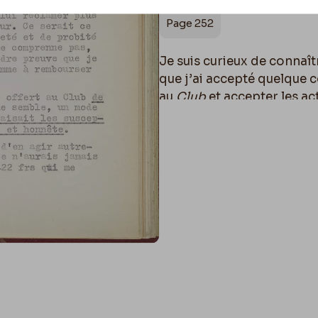
Page 252
Je suis curieux de connaît
que j’ai accepté quelque c
au
Club
et accepter les act
Je n’ai rien à voir avec l
Rops
peuvent avoir avec le
toute conscience parce qu
j’ai offert tous les moyens
Bien à vous,
Mon Cher Am
Félicien Rops.