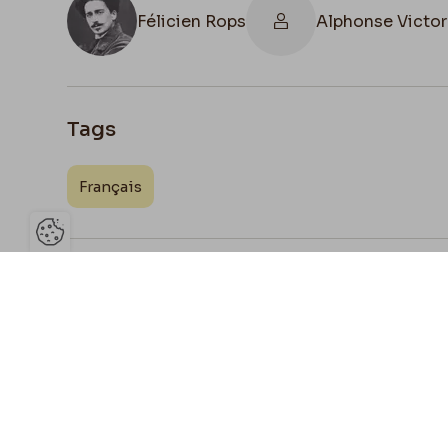
Félicien Rops
Alphonse Victor
Tags
Français
Ouvrir la barre de gestion des 
Joign
Partage