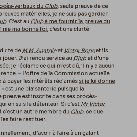
procès-verbaux du
Club
, seule preuve de ce
preuves matérielles
, je ne suis pas
gardien
ub
. C’est au
Club
à me fournir la preuve du
il nie ma bonne foi
, c’est une clarté
nduite de
M.M. Anatole
et
Victor Rops
et ils
 jouer. J’ai rendu service au
Club
et d’une
ée, je réclame ce qui m’est dû, il n’y a aucun
rrence. – L’offre de la Commission actuelle
 » à payer les intérêts réclamés
si je lui donne
» est une plaisanterie puisque la
 preuve est inscrite dans ses procès-
ui en suis le détenteur. Si c’est
Mr Victor
si c’est un autre membre du
Club
, ce que
les faire restituer.
onnellement, d’avoir à faire à un galant