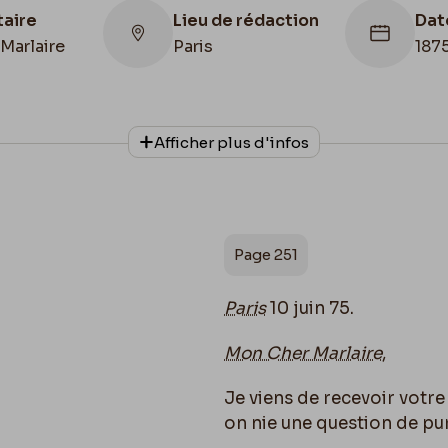
taire
Lieu de rédaction
Dat
Marlaire
Paris
187
Afficher plus d'infos
Collationnage
Date de fin
apuscrit Lefebvre - Kunel
1875/06/10
Page 251
Paris
10 juin 75.
Mon Cher Marlaire
,
Je viens de recevoir votr
on nie une question de pure