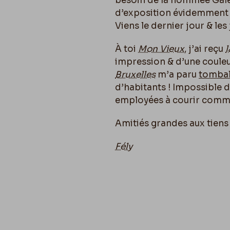
besoin de la nommée Galett
d’exposition évidemment se
Viens le dernier jour & les 
À toi
Mon Vieux
, j’ai reçu
impression & d’une couleur 
Bruxelles
m’a paru
tomba
d’habitants ! Impossible d’
employées à courir comm
Amitiés grandes aux tiens
Fély