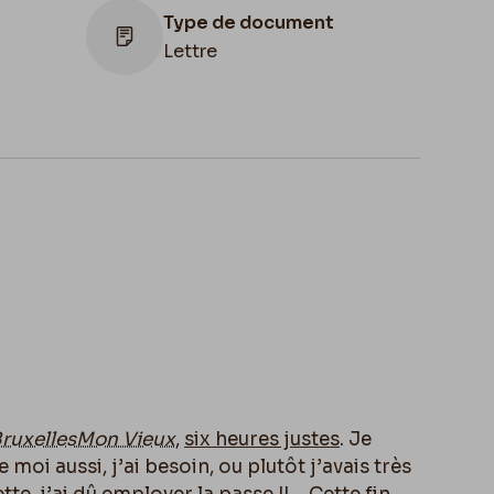
Type de document
Lettre
Lieu de conservation
Belgique, Bruxelles, Bibliothèque royale
de Belgique, Cabinet des Manuscrits
ruxelles
Mon Vieux
,
six heures justes
. Je
moi aussi, j’ai besoin, ou plutôt j’avais très