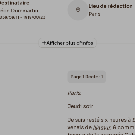
Destinataire
Lieu de rédaction
Léon Dommartin
Paris
839/09/11 - 1919/08/23
Collationnage
Afficher plus d'infos
Autographe
Page 1 Recto : 1
Paris
.
Jeudi soir
Je suis resté six heures à
B
venais de
Namur
, & comme 