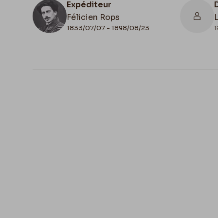
Expéditeur
Félicien Rops
1833/07/07 - 1898/08/23
1
N° d'inventaire
II/6655/469/14