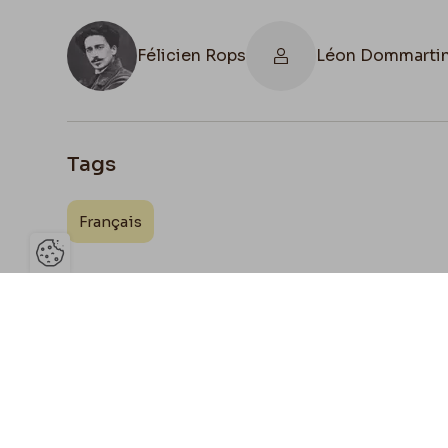
Félicien Rops
Léon Dommarti
Tags
Français
Ouvrir la barre de gestion des 
Joign