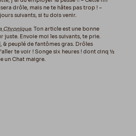
e, j’ai dû employer la passe !! – Cette fin
ra drôle, mais ne te hâtes pas trop ! –
jours suivants, si tu dois venir.
la Chronique
. Ton article est une bonne
juste. Envoie moi les suivants, te prie.
l
, & peuplé de fantômes gras. Drôles
aller te voir ! Songe six heures ! dont cinq ½
e un Chat maigre.