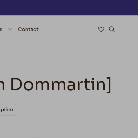
nu
menu.open_menu
s
Contact
Accéder à mes 
Rechercher
on Dommartin]
mplète