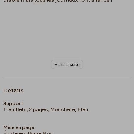
diable mais
tous
les journaux font silence !
Lire la suite
Détails
Support
1 feuillets, 2 pages, Moucheté, Bleu.
Mise en page
Écrite en Plume Noir.