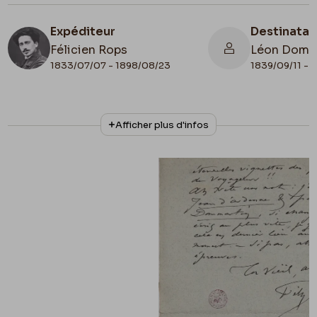
Expéditeur
Destinatai
Félicien Rops
Léon Domm
1833/07/07 - 1898/08/23
1839/09/11 - 
N° d'inventaire
Collationnage
Afficher plus d'infos
II/6655/468/189
Autographe
Lieu de conservation
Belgique, Bruxelles, Bibliothèque royale de
Belgique, Cabinet des Manuscrits
Apostille
87