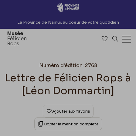
Accèder directement au contenu
La Province de Namur, au coeur de votre quotidien
Accéder à me
Recherch
Ouv
Numéro d'édition: 2768
Lettre de Félicien Rops à
[Léon Dommartin]
Ajouter aux favoris
Copier la mention complète