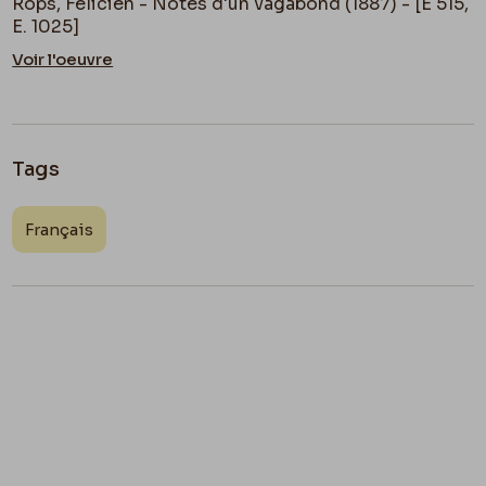
Rops, Félicien - Notes d'un vagabond (1887) - [E 515,
E. 1025]
Voir l'oeuvre
Tags
Français