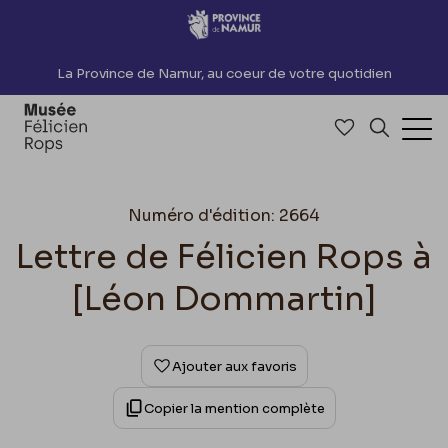
Accèder directement au contenu
La Province de Namur, au coeur de votre quotidien
Accéder à me
Recherch
Ouv
Numéro d'édition: 2664
Lettre de Félicien Rops à
[Léon Dommartin]
Ajouter aux favoris
Copier la mention complète