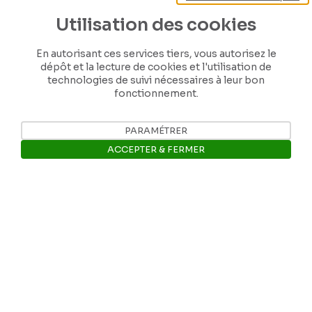
Utilisation des cookies
En autorisant ces services tiers, vous autorisez le
dépôt et la lecture de cookies et l'utilisation de
technologies de suivi nécessaires à leur bon
fonctionnement.
PARAMÉTRER
ACCEPTER & FERMER
Nos coordonnées
Ouvrir la barre de gestion des 
Tél: +32 81 77 67 55
E-mail: info@museerops.be
Instagram