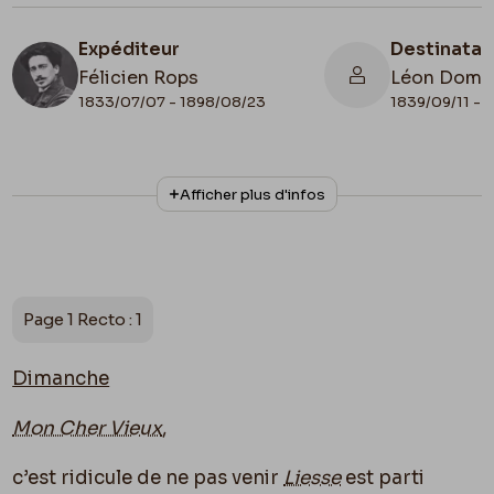
Expéditeur
Destinatai
Félicien Rops
Léon Domm
1833/07/07 - 1898/08/23
1839/09/11 - 
N° d'inventaire
Collationnage
Afficher plus d'infos
II/6655/468/83
Autographe
Date de fin
Cachet d'envoi
1875/08/09
1875/08/09
Lieu de conservation
Page 1 Recto : 1
Belgique, Bruxelles, Bibliothèque royale de
Belgique, Cabinet des Manuscrits
Dimanche
Apostille
Paris 9 Aout 75
Mon Cher Vieux
,
c’est ridicule de ne pas venir
Liesse
est parti