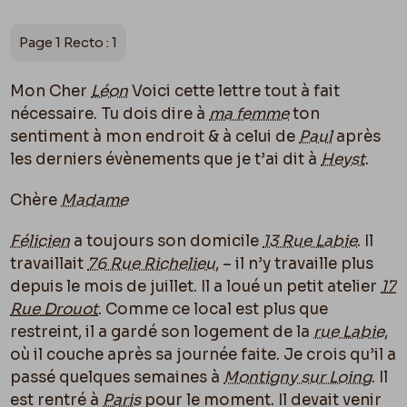
Page 1 Recto : 1
Mon Cher
Léon
Voici cette lettre tout à fait
nécessaire. Tu dois dire à
ma femme
ton
sentiment à mon endroit & à celui de
Paul
après
les derniers évènements que je t’ai dit à
Heyst
.
Chère
Madame
Félicien
a toujours son domicile
13 Rue Labie
. Il
travaillait
76 Rue Richelieu
, – il n’y travaille plus
depuis le mois de juillet. Il a loué un petit atelier
17
Rue Drouot
. Comme ce local est plus que
restreint, il a gardé son logement de la
rue Labie
,
o
ù
il couche après sa journée faite. Je crois qu’il a
passé quelques semaines à
Montigny sur Loing
. Il
est rentré à
Paris
pour le moment. Il devait venir