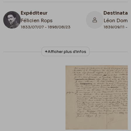
Expéditeur
Destinatai
Félicien Rops
Léon Domm
1833/07/07 - 1898/08/23
1839/09/11 - 
N° d'inventaire
Collationnage
Afficher plus d'infos
II/6655/468/74
Autographe
Lieu de conservation
Belgique, Bruxelles, Bibliothèque royale de
Belgique, Cabinet des Manuscrits
Apostille
Brouillon de lettre fait par Rops pour être
envoyé à Mme Rops par Dommartin.