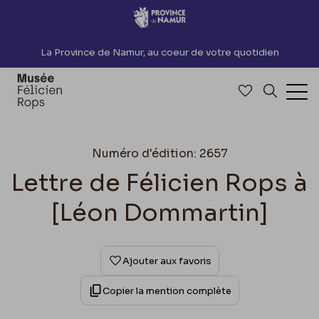
Accèder directement au contenu
La Province de Namur, au coeur de votre quotidien
Accéder à me
Recherch
Ouv
Numéro d'édition: 2657
Lettre de Félicien Rops à
[Léon Dommartin]
Ajouter aux favoris
Copier la mention complète