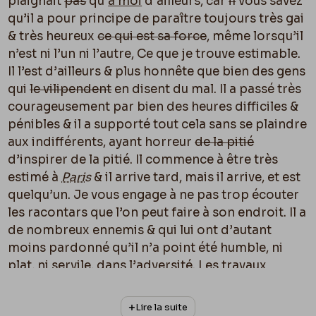
plaignait
pas
qu’
à moi
d’ailleurs, car
il
vous savez
qu’il a pour principe de paraître toujours très gai
& très heureux
ce qui est sa force
, même lorsqu’il
n’est ni l’un ni l’autre, Ce que je trouve estimable.
Il l’est d’ailleurs & plus honnête que bien des gens
qui
le vilipendent
en disent du mal. Il a passé très
courageusement par bien des heures difficiles &
pénibles & il a supporté tout cela sans se plaindre
aux indifférents, ayant horreur
de la pitié
d’inspirer de la pitié. Il commence à être très
estimé à
Paris
& il arrive tard, mais il arrive, et est
quelqu’un. Je vous engage à ne pas trop écouter
les racontars que l’on peut faire à son endroit. Il a
de nombreux ennemis & qui lui ont d’autant
moins pardonné qu’il n’a point été humble, ni
plat, ni servile, dans l’adversité. Les travaux
presqu’industriels aux quels il a dû se livrer pour
vivre l’ont retardé au point de vue de la réussite
Lire la suite