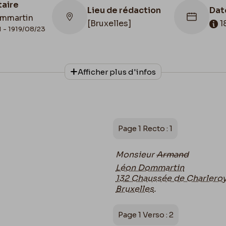
taire
Lieu de rédaction
Dat
mmartin
[Bruxelles]
1
1 - 1919/08/23
Afficher plus d'infos
onnage
Date de fin
Cac
phe
1874/06/17
187
Page 1 Recto : 1
Monsieur
Armand
Léon Dommartin
132 Chaussée de Charlero
Bruxelles
.
Page 1 Verso : 2