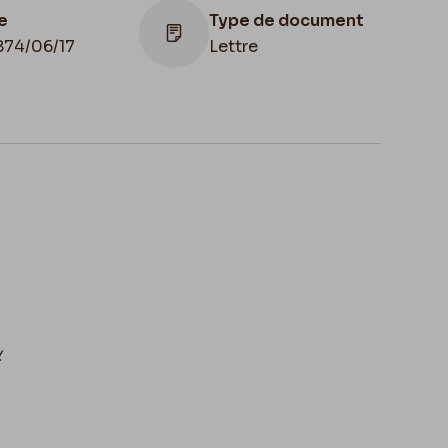
e
Type de document
874/06/17
Lettre
Lieu de
conservation
het d'envoi
Belgique, Bruxelles,
4/06/17
Bibliothèque royale
de Belgique, Cabinet
des Manuscrits
y