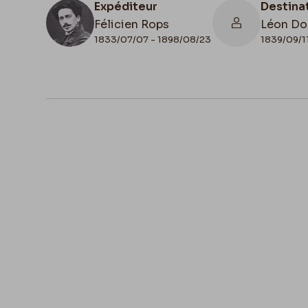
Expéditeur
Destina
Félicien Rops
Léon Do
1833/07/07 - 1898/08/23
1839/09/1
N° d'inventaire
Collati
II/6655/468/48
Autogra
Apostille
17 juin 74