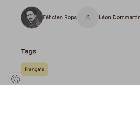
Félicien Rops
Léon Dommarti
Tags
Français
Ouvrir la barre de gestion des 
Joign