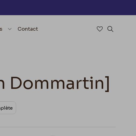
nu
menu.open_menu
s
Contact
Accéder à mes 
Rechercher
on Dommartin]
mplète