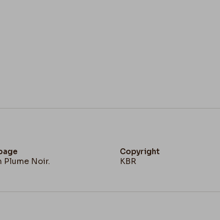
 page
Copyright
n Plume Noir.
KBR