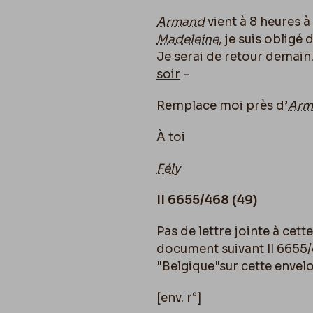
Armand
vient à 8 heures à
Madeleine
, je suis obligé
Je serai de retour demain. 
soir
–
Remplace moi près d’
Arm
À toi
Fély
II 6655/468 (49)
Pas de lettre jointe à cett
document suivant II 6655/
"Belgique"sur cette enve
[env. r°]