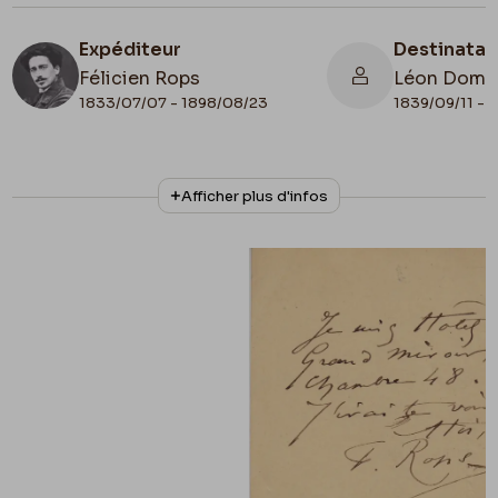
Expéditeur
Destinatai
Félicien Rops
Léon Domm
1833/07/07 - 1898/08/23
1839/09/11 - 
N° d'inventaire
Collationnage
Afficher plus d'infos
II/6655/470/126
Autographe
Lieu de conservation
Belgique, Bruxelles, Bibliothèque royale de
Belgique, Cabinet des Manuscrits