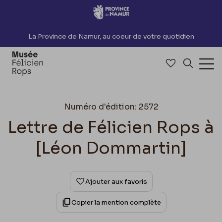
Accèder directement au contenu
La Province de Namur, au coeur de votre quotidien
Accéder à me
Recherch
Ouv
Numéro d'édition: 2572
Lettre de Félicien Rops à
[Léon Dommartin]
Ajouter aux favoris
Copier la mention complète