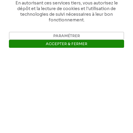
En autorisant ces services tiers, vous autorisez le
dépôt et la lecture de cookies et l'utilisation de
technologies de suivi nécessaires à leur bon
fonctionnement.
Nos coordonnées
PARAMÉTRER
ACCEPTER & FERMER
Tél: +32 81 77 67 55
Ouvrir la barre de gestion des 
E-mail: info@museerops.be
Instagram
Facebook
Ropslettres