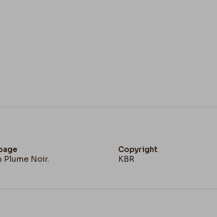
 page
Copyright
n Plume Noir.
KBR