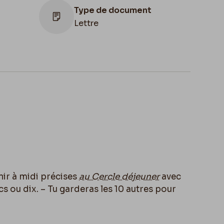
Type de document
Lettre
Lieu de conservation
Belgique, Bruxelles, Bibliothèque royale
de Belgique, Cabinet des Manuscrits
nir à midi précises
au Cercle déjeuner
avec
 ou dix. – Tu garderas les 10 autres pour