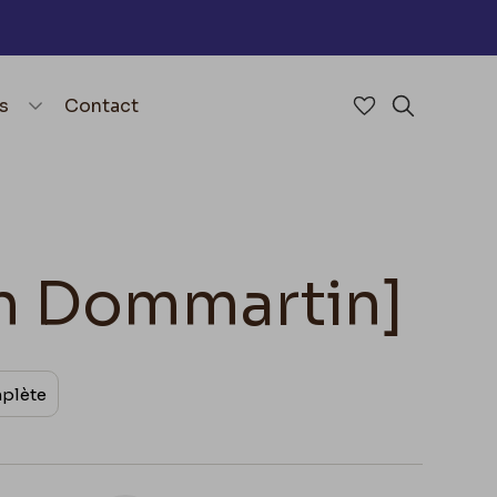
nu
menu.open_menu
s
Contact
Accéder à mes 
Rechercher
on Dommartin]
mplète