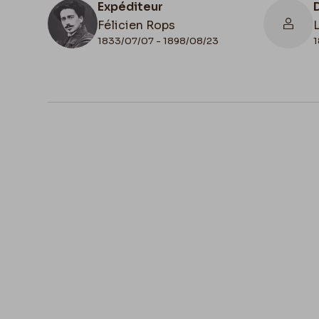
Expéditeur
Félicien Rops
1833/07/07 - 1898/08/23
1
N° d'inventaire
II/6655/470/89