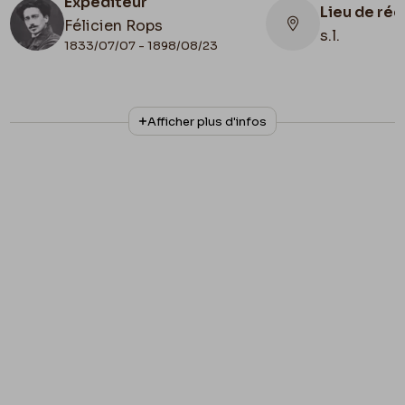
Expéditeur
Lieu de ré
Félicien Rops
s.l.
1833/07/07 - 1898/08/23
N° d'inventaire
Collationnage
Afficher plus d'infos
II/6655/470/78
Autographe
Lieu de conservation
Belgique, Bruxelles, Bibliothèque royale de
Belgique, Cabinet des Manuscrits