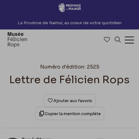
Accèder directement au contenu
La Province de Namur, au coeur de votre quotidien
Accéder à me
Recherch
Ouv
Numéro d'édition: 2525
Lettre de Félicien Rops
Ajouter aux favoris
Copier la mention complète