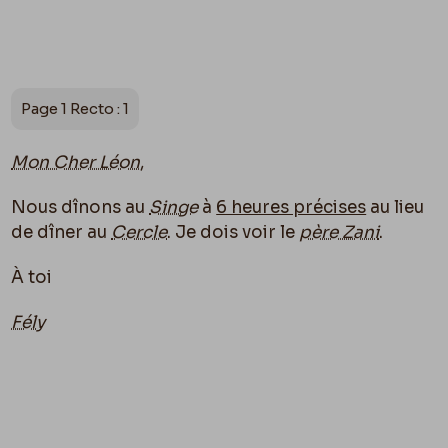
Page 1 Recto : 1
Mon Cher Léon
,
Nous dînons au
Singe
à
6 heures précises
au lieu
de dîner au
Cercle
. Je dois voir le
père Zani
.
À toi
Fély