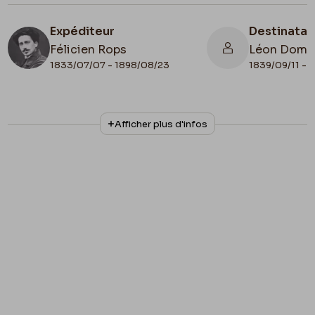
Expéditeur
Destinatai
Félicien Rops
Léon Domm
1833/07/07 - 1898/08/23
1839/09/11 - 
N° d'inventaire
Collationnage
Afficher plus d'infos
II/6655/470/53
Autographe
Lieu de conservation
Belgique, Bruxelles, Bibliothèque royale de
Belgique, Cabinet des Manuscrits