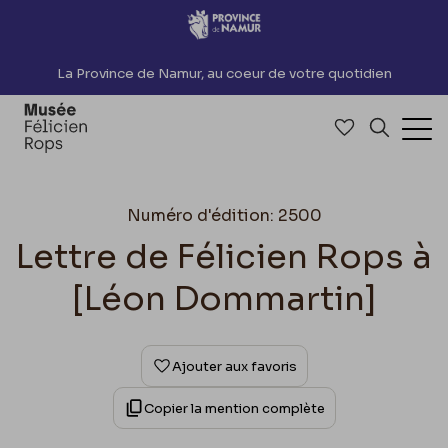
Accèder directement au contenu
La Province de Namur, au coeur de votre quotidien
Accéder à me
Recherch
Ouv
Numéro d'édition: 2500
Lettre de Félicien Rops à
[Léon Dommartin]
Ajouter aux favoris
Copier la mention complète