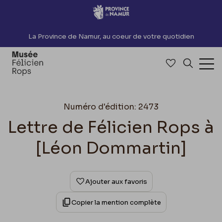
Accèder directement au contenu
La Province de Namur, au coeur de votre quotidien
Accéder à me
Recherch
Ouv
Numéro d'édition: 2473
Lettre de Félicien Rops à
[Léon Dommartin]
Ajouter aux favoris
Copier la mention complète