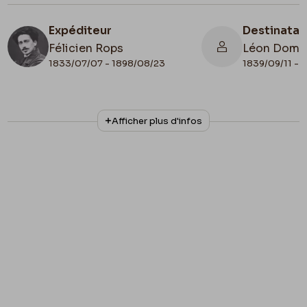
Expéditeur
Destinatai
Félicien Rops
Léon Domm
1833/07/07 - 1898/08/23
1839/09/11 - 
N° d'inventaire
Collationnage
Afficher plus d'infos
II/6655/470/26
Autographe
Lieu de conservation
Belgique, Bruxelles, Bibliothèque royale de
Belgique, Cabinet des Manuscrits
Apostille
77