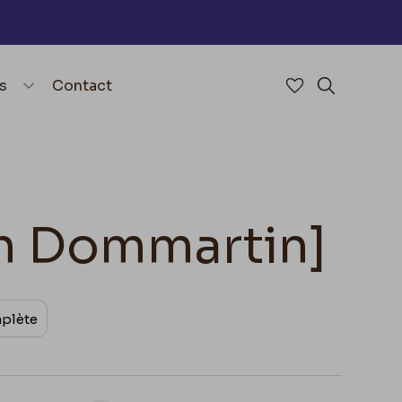
nu
menu.open_menu
s
Contact
Accéder à mes 
Rechercher
on Dommartin]
mplète