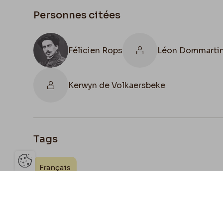
Personnes citées
Félicien Rops
Léon Dommarti
Kerwyn de Volkaersbeke
Tags
Français
Ouvrir la barre de gestion des 