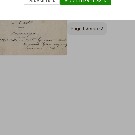
PARAMÉTRER
ACCEPTER & FERMER
–
Page 1 Verso : 3
Chantant : – (du nez)
Si tu voulais Chère Hélène
Ta cuisine serait pleine
D’un ménage bien monté
Et tu pourrais, photophore
Voir dans toutes les amp
Se refleter ta beauté.