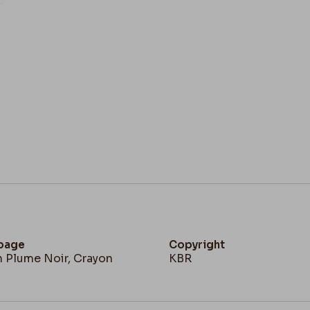
Qui meurtrissent tes gen
Je t’aurais ma cuisinière
Pour orner ta jambe altiè
Des Sandales à cent sous 
Quel heure au juste est-il
Il me semble par Pan ! qu’e
Voici bientôt minuit c’est 
Je ne peux plus longtemps r
 page
Copyright
n Plume Noir, Crayon
KBR
Dieux puissants qu’apercoi
Τερεβινθινεος– (figure naïv