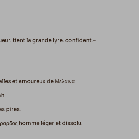
eur. tient la grande lyre. confident.–
elles et amoureux de Μελαινα
ah
s pires.
εραρδος homme léger et dissolu.