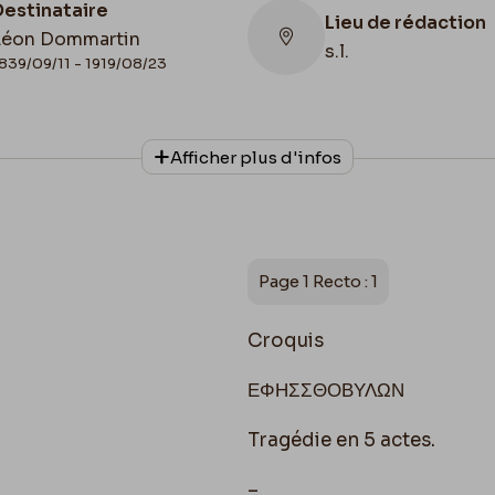
Destinataire
Lieu de rédaction
Léon Dommartin
s.l.
839/09/11 - 1919/08/23
Lieu de conservat
Afficher plus d'infos
Belgique, Bruxelles
Collationnage
Bibliothèque royal
Autographe
Belgique, Cabinet 
Manuscrits
Page 1 Recto : 1
Croquis
ЕΦΗΣΣΘΟΒΥΛΩΝ
Tragédie en 5 actes.
–