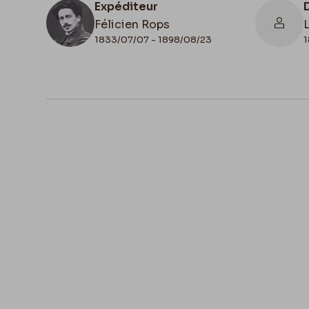
Expéditeur
Félicien Rops
1833/07/07 - 1898/08/23
1
N° d'inventaire
II/6655/461