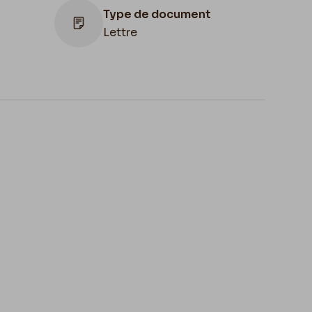
Type de document
Lettre
ion
,
Illustration
e de
Lettre illustrée
des