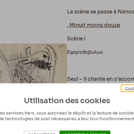
La scène se passe à Nanos 
. Minuit moins douze
Scène I
Еφησσθοβυλων
.
Seul – Il chante en s’acco
Cont
Costume trop léger pour l
Utilisation des cookies
Profil camard rappelant l
es services tiers, vous autorisez le dépôt et la lecture de cookies 
de technologies de suivi nécessaires à leur bon fonctionnement
Sourire bienveillant.
Vêtements cossus mais tro