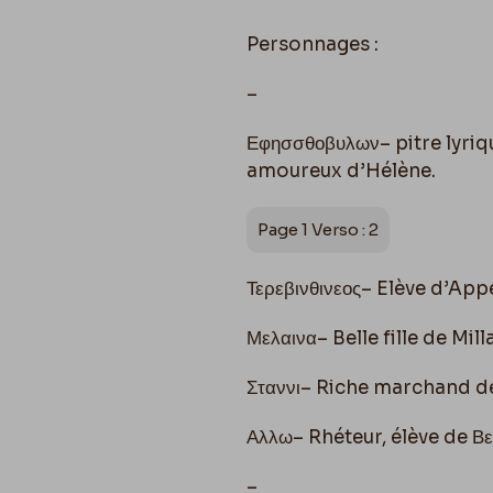
Personnages :
–
Еφησσθοβυλων– pitre lyriqu
amoureux d’Hélène.
Page 1 Verso : 2
Τερεβινθινεος– Elève d’App
Μελαινα– Belle fille de Mill
Σταννι– Riche marchand de
Αλλω– Rhéteur, élève de Β
–