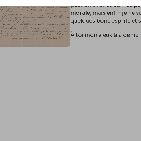
peut être l'effet de mes p
morale, mais enfin je ne s
quelques bons esprits et 
À toi mon vieux & à demain
Fély
Aspirant Surnuméraire du