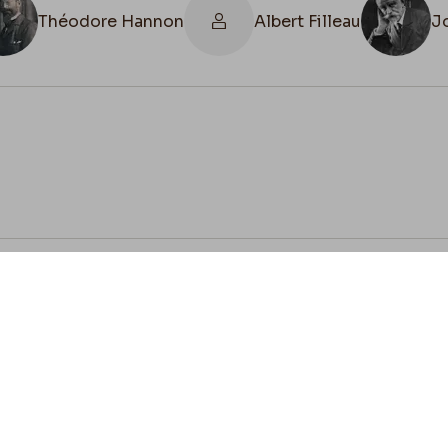
Théodore Hannon
Albert Filleau
J
cookies
Envie de contribuer ?
ez-vous à nous pour préserver l'héritage de Félicien 
z vos lettres, documents et connaissances afin de co