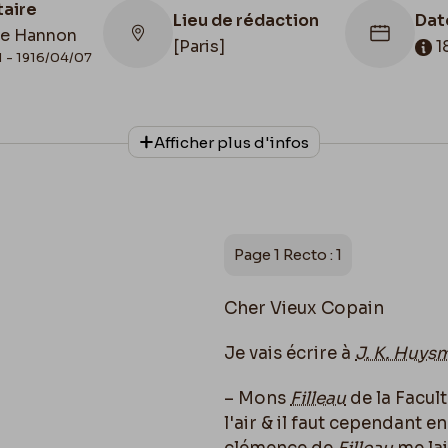
taire
Lieu de rédaction
Dat
e Hannon
[Paris]
1
1 - 1916/04/07
onnage
Date de fin
Cac
Afficher plus d'infos
phe
1878/12/04
187
Apostille
 de la
142-30 / 5 déc 1878 / Preface Huysman
Rimes Pref. Huysmans / Rimes Pref H
Page 1 Recto : 1
Cher Vieux Copain
Je vais écrire à
J. K. Huys
– Mons
Filleau
de la Facul
l'air & il faut cependant en 