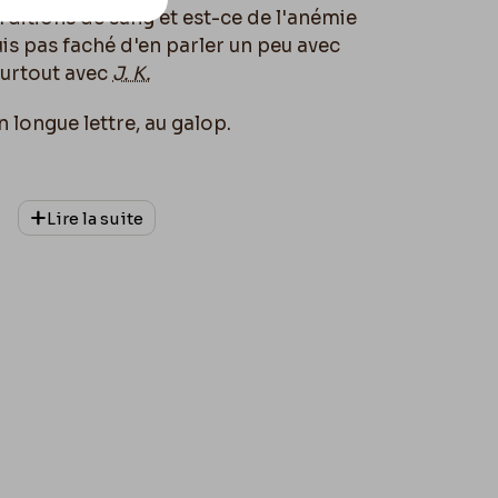
erditions de sang et est-ce de l'anémie
uis pas faché d'en parler un peu avec
surtout avec
J. K.
 longue lettre, au galop.
Lire la suite
 Cimetière
Monmartre