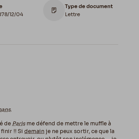
e
Type de document
878/12/04
Lettre
het d'envoi
Cachet réception
8/12/04
1878/12/05
s /
uysmans
mans
.
té de
Paris
me défend de mettre le muffle à
finir !! Si
demain
je ne peux sortir, ce que la