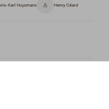
oris-Karl Huysmans
Henry Céard
Rops !
ntribuer