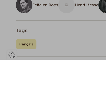
Félicien Rops
Henri Liesse
Tags
Français
Ouvrir la barre de gestion des 
Joign
Partage