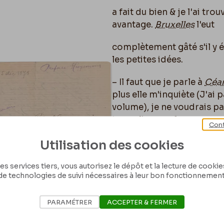
a fait du bien & je l'ai tr
avantage.
Bruxelles
l'eut
complètement gâté s'il y éta
les petites idées.
– Il faut que je parle à
Céa
plus elle m'inquiète (J'ai
volume), je ne voudrais p
tremplin pour lancer une
Cont
nous
je ne l'aime pas cette
Utilisation des cookies
note et tu sais si je suis un
Voyons, voyons un peu voi
es services tiers, vous autorisez le dépôt et la lecture de cookies 
le plus fort depuis
Baudela
de technologies de suivi nécessaires à leur bon fonctionnement
voulant les trouver « merve
pas même cinq minutes po
PARAMÉTRER
ACCEPTER & FERMER
pas le temps de dire au le
encore jeune et je serai su