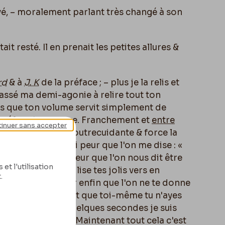
ouvé, – moralement parlant très changé à son
it resté. Il en prenait les petites allures &
rd
& à
J. K
de la préface ; – plus je la relis et
 passé ma demi-agonie à relire tout ton
as que ton volume servit simplement de
 préface tapageuse. Franchement et
entre
inuer sans accepter
 préface, elle est outrecuidante & force la
 timoré ! – Mais j'ai peur que l'on me dise : «
là un jeune monsieur que l'on nous dit être
et l'utilisation
ire
, et que l'on ne lise tes jolis vers en
.
illeux » – j'ai peur enfin que l'on ne te donne
ur être sublime et que toi-même tu n'ayes
cteur : attendez quelques secondes je suis
blime plus tard. – Maintenant tout cela c'est