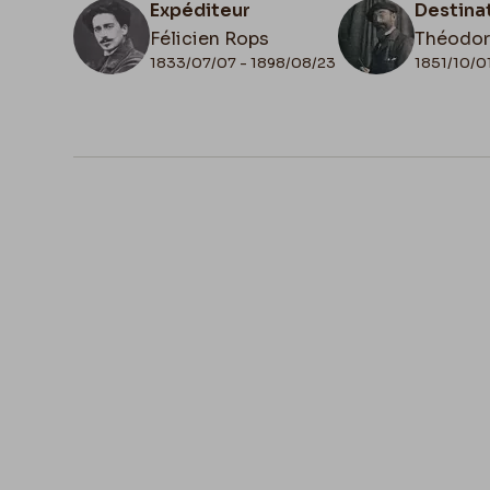
Expéditeur
Destina
Félicien Rops
Théodor
1833/07/07 - 1898/08/23
1851/10/0
N° d'inventaire
Collati
ML/00026/0033
Autogra
Lieu de conservation
Belgique, Bruxelles, Archives et Musée
Littérature