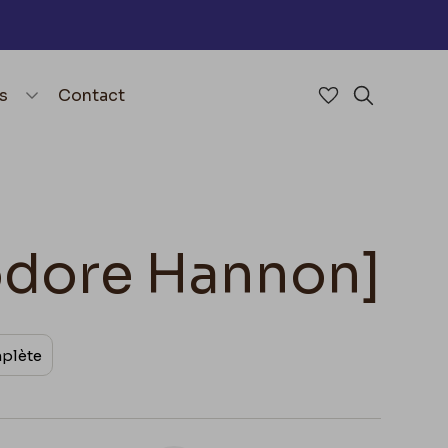
nu
menu.open_menu
s
Contact
Accéder à mes 
Rechercher
éodore Hannon]
mplète