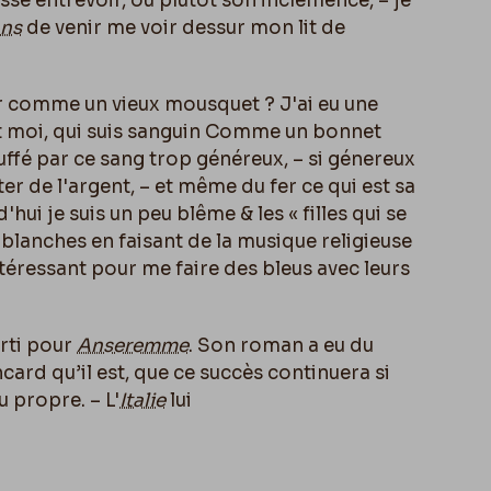
sse entrevoir, ou plutôt son inclémence, – je
ans
de venir me voir dessur mon lit de
ever comme un vieux mousquet ? J'ai eu une
 et moi, qui suis sanguin Comme un bonnet
touffé par ce sang trop généreux, – si génereux
er de l'argent, – et même du fer ce qui est sa
'hui je suis un peu blême & les « filles qui se
 blanches en faisant de la musique religieuse
téressant pour me faire des bleus avec leurs
arti pour
Anseremme
. Son roman a eu du
card qu’il est, que ce succès continuera si
u propre. – L'
Italie
lui