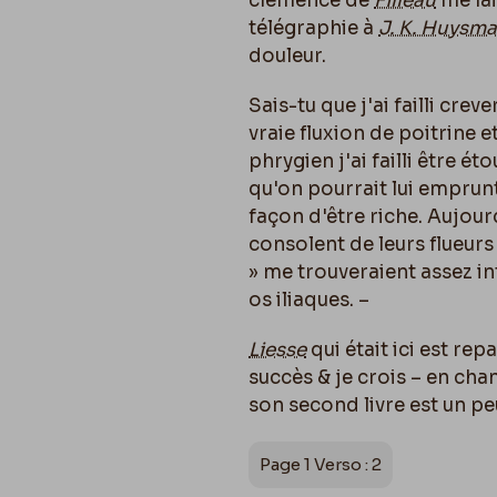
clémence de
Filleau
me lai
télégraphie à
J. K. Huysm
douleur.
Sais-tu que j'ai failli cr
vraie fluxion de poitrine
phrygien j'ai failli être é
qu'on pourrait lui emprunt
façon d'être riche. Aujourd
consolent de leurs flueurs
» me trouveraient assez in
os iliaques. –
Liesse
qui était ici est rep
succès & je crois – en chan
son second livre est un pe
Page 1 Verso : 2