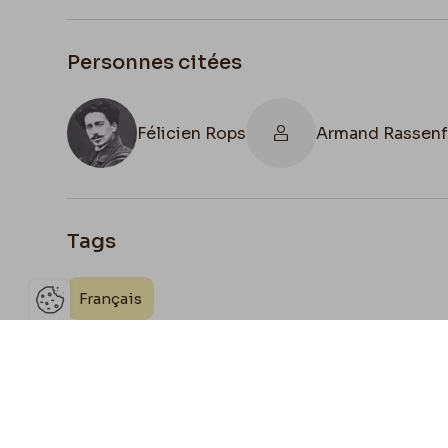
Personnes citées
Félicien Rops
Armand Rassen
Tags
Français
Ouvrir la barre de gestion des 