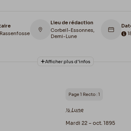
Lieu de rédaction
taire
Dat
Corbeil-Essonnes,
Rassenfosse
1
Demi-Lune
Afficher plus d'infos
Collationnage
Date de fin
Autographe
1895/10/22
Page 1 Recto : 1
½ Lune
Mardi 22 – oct. 1895