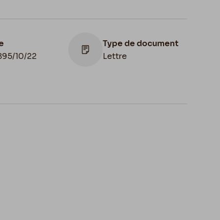
e
Type de document
895/10/22
Lettre
Lieu de conservation
Belgique, Bruxelles,
Bibliothèque royale de
Belgique, Cabinet des
Manuscrits