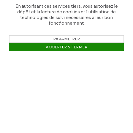
En autorisant ces services tiers, vous autorisez le
dépôt et la lecture de cookies et l'utilisation de
technologies de suivi nécessaires à leur bon
fonctionnement.
Nos coordonnées
PARAMÉTRER
ACCEPTER & FERMER
Tél: +32 81 77 67 55
Ouvrir la barre de gestion des 
E-mail: info@museerops.be
Instagram
Facebook
Ropslettres