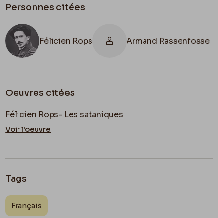
un noir brillant et profond sans confusion. Il faut
Personnes citées
que vous tâchiez aussi d’avoir du brillant. Le
grand défaut de vos planches, c’est d’être
sourdes, & vous les assourdissez encore par
Félicien Rops
Armand Rassenfosse
l’emploi ou plutôt l’abus de l’aqua tinte.
À propos d’aqua-tinte n’oubliez pas de
m’envoyer la petite planche du Monsieur au
Oeuvres citées
Million, l’Avare au sac, avec une fille à coté de lui,
elle manque à la Collection
Rassenfosse
.
Félicien Rops- Les sataniques
Voir l'oeuvre
Tags
Français