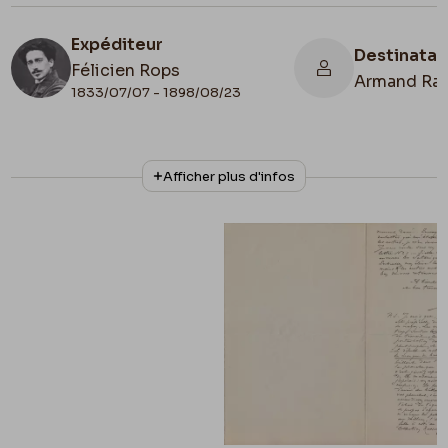
Expéditeur
Destinatai
Félicien Rops
Armand Ra
1833/07/07 - 1898/08/23
N° d'inventaire
Collationnage
Afficher plus d'infos
II/6957/19/113
Autographe
Date de fin
1893/03/09
Lieu de conservation
Belgique, Bruxelles, Bibliothèque royale de
Belgique, Cabinet des Manuscrits