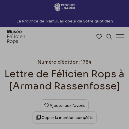
Accèder directement au contenu
La Province de Namur, au coeur de votre quotidien
Accéder à me
Recherch
Ouv
Numéro d'édition: 1784
Lettre de Félicien Rops à
[Armand Rassenfosse]
Ajouter aux favoris
Copier la mention complète