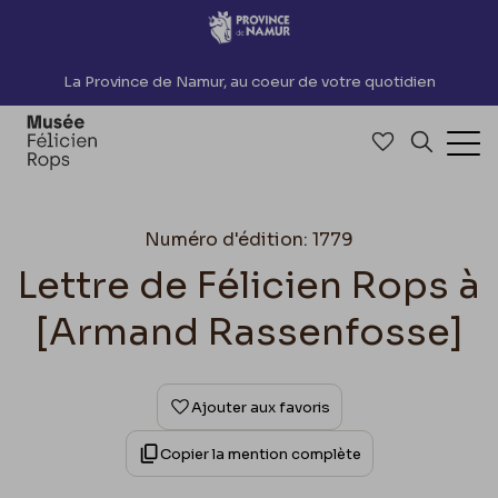
Accèder directement au contenu
La Province de Namur, au coeur de votre quotidien
Accéder à me
Recherch
Ouv
Numéro d'édition: 1779
Lettre de Félicien Rops à
[Armand Rassenfosse]
Ajouter aux favoris
Copier la mention complète