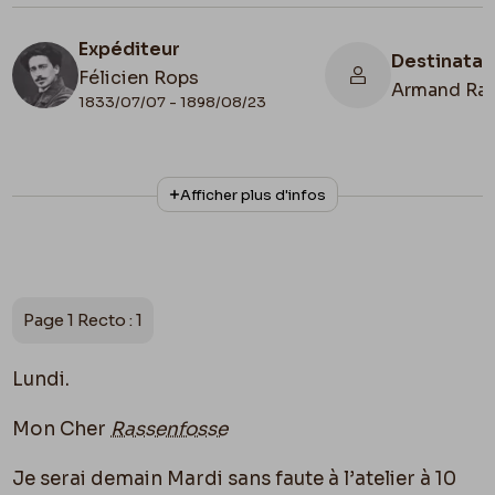
Expéditeur
Destinatai
Félicien Rops
Armand Ra
1833/07/07 - 1898/08/23
N° d'inventaire
Collationnage
Afficher plus d'infos
II/6957/19/108
Autographe
Date de fin
Cachet d'envoi
1892/05/30
1892/05/30
Cachet réception
Page 1 Recto : 1
1892/05/30
Lieu de conservation
Lundi.
Belgique, Bruxelles, Bibliothèque royale de
Belgique, Cabinet des Manuscrits
Mon Cher
Rassenfosse
Apostille
30 Mai 1892
Je serai demain Mardi sans faute à l’atelier à 10