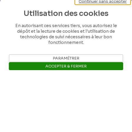
Continuer sans accepter
Utilisation des cookies
En autorisant ces services tiers, vous autorisez le
dépôt et la lecture de cookies et l'utilisation de
technologies de suivi nécessaires à leur bon
fonctionnement.
PARAMÉTRER
ACCEPTER & FERMER
Nos coordonnées
Ouvrir la barre de gestion des 
Tél: +32 81 77 67 55
E-mail: info@museerops.be
Instagram