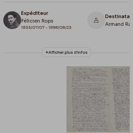
Expéditeur
Destinatai
Félicien Rops
Armand Ra
1833/07/07 - 1898/08/23
N° d'inventaire
Collationnage
Afficher plus d'infos
II/6957/19/82
Autographe
Date de fin
1892/01/09
Lieu de conservation
Belgique, Bruxelles, Bibliothèque royale de
Belgique, Cabinet des Manuscrits