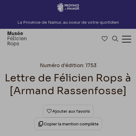
Accèder directement au contenu
La Province de Namur, au coeur de votre quotidien
Accéder à me
Recherch
Ouv
Numéro d'édition: 1753
Lettre de Félicien Rops à
[Armand Rassenfosse]
Ajouter aux favoris
Copier la mention complète