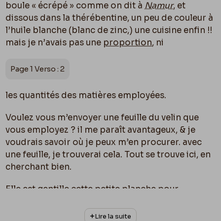
boule « écrépé » comme on dit à
Namur
, et
dissous dans la thérébentine, un peu de couleur à
l’huile blanche (blanc de zinc,) une cuisine enfin !!
mais je n’avais pas une
proportion
, ni
Page 1 Verso : 2
les quantités des matières employées.
Voulez vous m’envoyer une feuille du velin que
vous employez ? il me paraît avantageux, & je
voudrais savoir o
ù
je peux m’en procurer. avec
une feuille, je trouverai cela. Tout se trouve ici, en
cherchant bien.
Elle est gentille cette petite planche pour
Pincebourde
. Ne la lui donnez pas pour rien au
moins !
Lire la suite