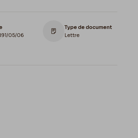
e
Type de document
891/05/06
Lettre
u de
servation
Apostille
ique, Bruxelles,
liothèque royale
Reçue le 29 mai
Belgique, Cabinet
 Manuscrits