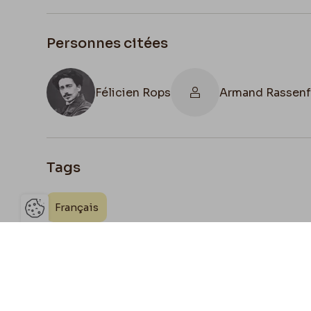
Personnes citées
Félicien Rops
Armand Rassen
Tags
Français
Ouvrir la barre de gestion des 