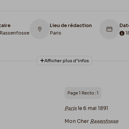
taire
Lieu de rédaction
Dat
Rassenfosse
Paris
1
Lie
con
Afficher plus d'infos
onnage
Date de fin
Belg
phe
1891/05/29
Bib
de 
des
Page 1 Recto : 1
Paris
le 6 mai 1891
Mon Cher
Rasenfosse