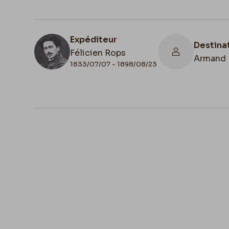
Expéditeur
Destina
Félicien Rops
Armand 
1833/07/07 - 1898/08/23
N° d'inventaire
Collati
II/6957/19/69
Autogra