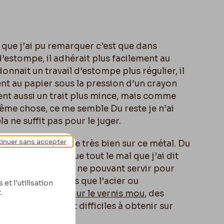
e que j’ai pu remarquer c’est que dans
’estompe, il adhérait plus facilement au
nnait un travail d’estompe plus régulier, il
ent au papier sous la pression d’un crayon
ent aussi un trait plus mince, mais comme
même chose, ce me semble Du reste je n’ai
la ne suffit pas pour le juger.
inuer sans accepter
n°5 sur zinc il donne très bien sur ce métal. Du
se de vous dire que tout le mal que j’ai dit
es essais
. Ce métal ne pouvant servir pour
 de canon, pas plus que l’acier ou
et l'utilisation
.
tient parfois –
pour le vernis mou
, des
 bruns
qui seraient difficiles à obtenir sur