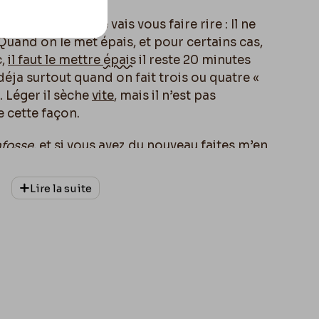
t très bon, mais je vais vous faire rire : Il ne
!! Quand on le met épais, et pour certains cas,
c,
il faut le mettre
épais
il reste 20 minutes
déja surtout quand on fait trois ou quatre «
 Léger il sèche
vite
, mais il n’est pas
e cette façon.
fosse
, et si vous avez du nouveau faites m’en
e on disait en 1804 : mandez moi de vos
Lire la suite
i vous venez à
Paris
, vous devez m’en prévenir
vance
. C’est entendu n’est-ce pas ?