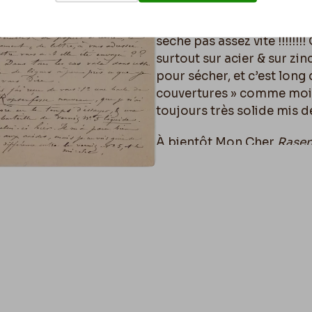
Quant au petit vernis : il es
sèche pas assez vite !!!!!!
surtout sur acier & sur zin
pour sécher, et c’est long 
couvertures » comme moi.
toujours très solide mis d
À bientôt Mon Cher
Rasen
part je vous prie, & comm
nouvelles !
F.R
Page 1 Verso : 3
P.S. Et n’oubliez pas que s
trois ou quatre jours
à l’a