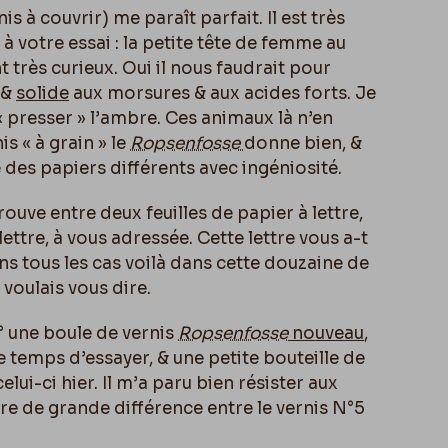
rnis à couvrir) me paraît parfait. Il est très
 à votre essai : la petite tête de femme au
t très curieux. Oui il nous faudrait pour
 &
solide
aux morsures & aux acides forts. Je
 presser » l’ambre. Ces animaux là n’en
s « à grain » le
Ropsenfosse
donne bien, &
e des papiers différents avec ingéniosité.
 trouve entre deux feuilles de papier à lettre,
tre, à vous adressée. Cette lettre vous a-t
ns tous les cas voilà dans cette douzaine de
 voulais vous dire.
1° une boule de vernis
Ropsenfosse
nouveau
,
e temps d’essayer, & une petite bouteille de
celui-ci hier. Il m’a paru bien résister aux
ère de grande différence entre le vernis N°5