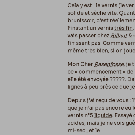
Cela y est ! le vernis (le ve
solide et sèche vite. Quant
brunissoir, c’est réellemen
l’instant un vernis
très fin
,
vais passer chez
Billaut
& «
finissent pas. Comme verni
même
très bien
, si on jou
Mon Cher
Rasenfosse
, je
ce « commencement » de let
elle été envoyée ?????. Da
lignes à peu près ce que je
Depuis j’ai reçu de vous : 
que je n’ai pas encore eu l
vernis n°5
liquide
. Essayé 
acides, mais je ne vois gu
mi-sec , et le