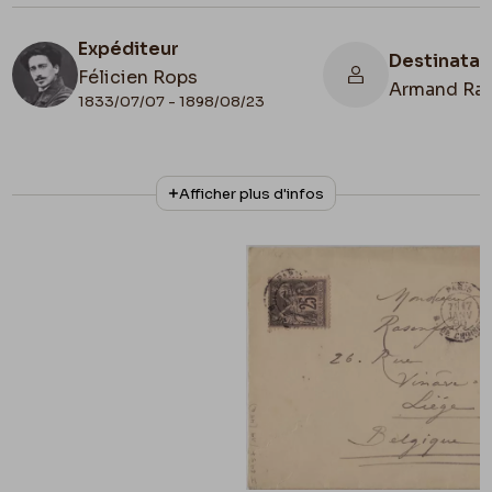
Expéditeur
Destinatai
Félicien Rops
Armand Ra
1833/07/07 - 1898/08/23
N° d'inventaire
Collationnage
Afficher plus d'infos
II/6957/19/44
Autographe
Date de fin
Cachet d'envoi
1890/01/17
1890/01/17
Cachet réception
1890/01/18
Lieu de conservation
Belgique, Bruxelles, Bibliothèque royale de
Belgique, Cabinet des Manuscrits