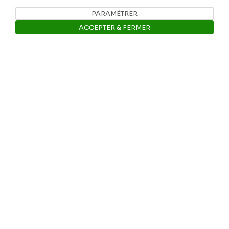
PARAMÉTRER
Nos coordonnées
ACCEPTER & FERMER
Tél: +32 81 77 67 55
Ouvrir la barre de gestion des 
E-mail: info@museerops.be
Instagram
Facebook
Ropslettres
Le site web du musée