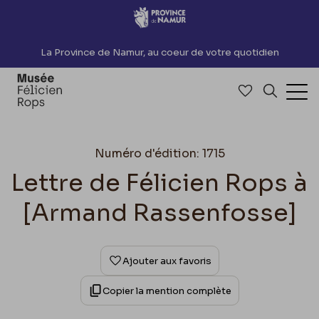
Accèder directement au contenu
La Province de Namur, au coeur de votre quotidien
Accéder à me
Recherch
Ouv
Numéro d'édition: 1715
Lettre de Félicien Rops à
[Armand Rassenfosse]
Ajouter aux favoris
Copier la mention complète