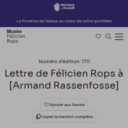
Accèder directement au contenu
La Province de Namur, au coeur de votre quotidien
Accéder à me
Recherch
Ouv
Numéro d'édition: 1711
Lettre de Félicien Rops à
[Armand Rassenfosse]
Ajouter aux favoris
Copier la mention complète