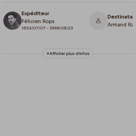
Expéditeur
Destinatai
Félicien Rops
Armand Ra
1833/07/07 - 1898/08/23
N° d'inventaire
Collationnage
Afficher plus d'infos
II/6957/19/40
Autographe
Lieu de conservation
Belgique, Bruxelles, Bibliothèque royale de
Belgique, Cabinet des Manuscrits