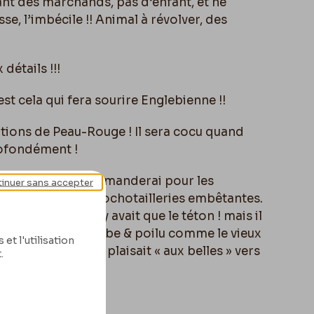
yant des marchands, pas d’enfant, et ne
sse, l’imbécile !! Animal à révolver, des
détails !!!
st cela qui fera sourire Englebienne !!
tions de Peau-Rouge ! Il sera cocu quand
ofondément !
sure que je te recommanderai pour les
inuer sans accepter
urai assez de ces
cochotailleries
embêtantes.
êves ! Ah s’il n’y avait que le téton ! mais il
ombre comme l’Érèbe & poilu comme le vieux
et l'utilisation
 lequel ton père plaisait « aux belles » vers
.