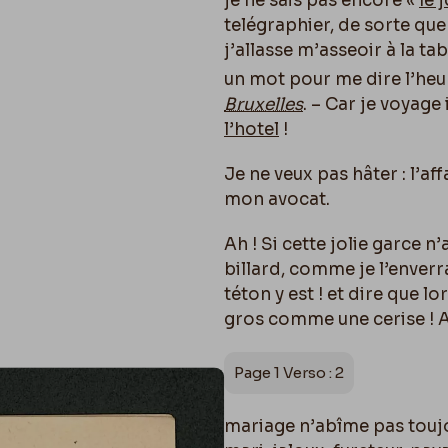
je ne sais pas encore «
le 
telégraphier, de sorte que 
j’allasse m’asseoir à la ta
un mot pour me dire l’heu
Bruxelles
. – Car je voyag
l’hotel
!
Je ne veux pas hâter : l’aff
mon avocat.
Ah ! Si cette jolie garce n
billard, comme je l’enverrai
téton y est ! et dire que 
gros comme une cerise ! Ah
Page 1 Verso : 2
mariage n’abîme pas toujo