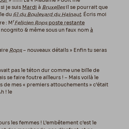
jour
» !!!!!!! La « Madame » doit me
si je suis
Mardi
à
Bruxelles
il se pourrait que
ble du
61 du Boulevard du Hainaut
. Écris moi
r
re : M
Felicien Rops
poste restante
e incognito & même sous un faux nom
à
aire
Rops
– nouveaux détails » Enfin tu seras
’avait pas le téton dur comme une bille de
s se faire foutre ailleurs ! – Mais voilà le
lors de mes « premiers attouchements » c’était
 ! le
urs les femmes ! L’embêtement c’est le