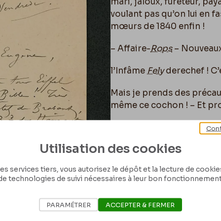
mari, jaloux, fureteur, pa
voulant pas qu’on lui en fa
mœurs de 1840 enfin !
– Affaire-
Rops
– Nouveaux 
l’Infâme
Fely
derechef ! C’e
Mais je prends des précau
même ce cochon ! – Et pr
– Enfin ! encore ! je t’as
Cont
interlingâges, – car j’en a
Utilisation des cookies
Même pour le téton de mes r
y a un chat « d’ébène » s
es services tiers, vous autorisez le dépôt et la lecture de cookies 
bonnet des grenadiers avec
de technologies de suivi nécessaires à leur bon fonctionnement
1853 !
PARAMÉTRER
ACCEPTER & FERMER
À bientôt j’espère