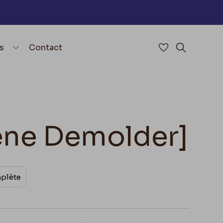
nu
menu.open_menu
s
Contact
Accéder à mes 
Rechercher
gène Demolder]
mplète