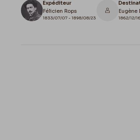
Expéditeur
Destina
Félicien Rops
Eugène 
1833/07/07 - 1898/08/23
1862/12/16
N° d'inventaire
Collati
72039/6
Scan
Lieu de conservation
France, Paris, Ancienne collection du
des lettres et manuscrits