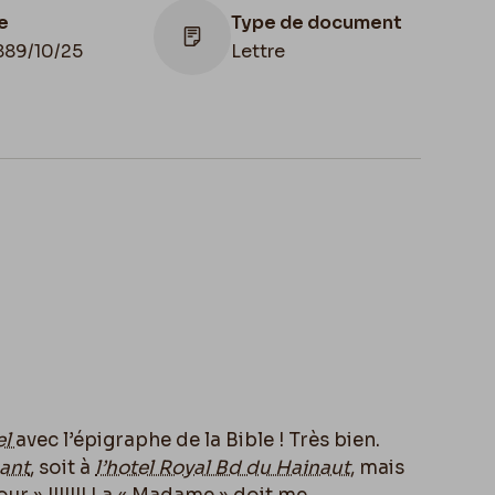
e
Type de document
889/10/25
Lettre
het d'envoi
Cachet réception
9/10/25
1889/10/25
el
avec l’épigraphe de la Bible ! Très bien.
bant
, soit à
l’hotel Royal Bd du Hainaut
, mais