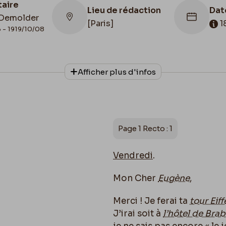
taire
Lieu de rédaction
Dat
Demolder
[Paris]
1
 - 1919/10/08
onnage
Date de fin
Cac
Afficher plus d'infos
1889/10/25
188
Illustration
 Musée
Lettre illustrée
Page 1 Recto : 1
Vendredi
.
Mon Cher
Eugène
,
Merci ! Je ferai ta
tour Eiff
J’irai soit à
l’hôtel de Bra