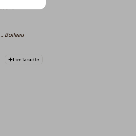
parent
t…
Boileau
Lire la suite