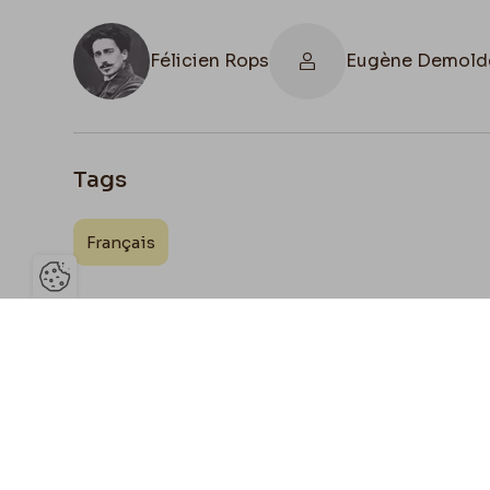
Félicien Rops
Eugène Demold
Tags
Français
Ouvrir la barre de gestion des 
Joign