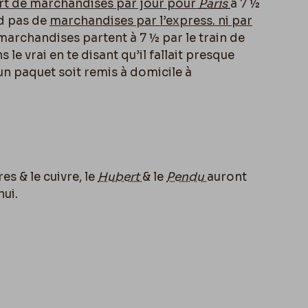
rt de marchandises par jour pour
Paris
à 7 ½
nd pas de
marchandises par l’express. ni par
s marchandises partent à 7 ½ par le train de
ns le vrai en te disant qu’il fallait presque
un paquet soit remis à domicile à
es & le cuivre, le
Hubert
& le
Pendu
auront
hui.