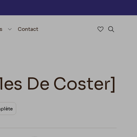
nu
menu.open_menu
s
Contact
Accéder à mes 
Rechercher
rles De Coster]
mplète