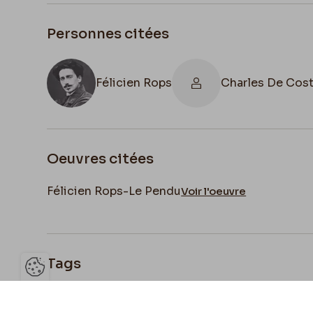
Personnes citées
Félicien Rops
Charles De Cost
Oeuvres citées
Félicien Rops-Le Pendu
Voir l'oeuvre
Tags
Ouvrir la barre de gestion des 
Français