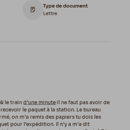
Type de document
Lettre
Lieu de conservation
Belgique, Bruxelles, Archives et Musée
de la Littérature
 le train
d’une minute
il ne faut pas avoir de
recevoir le paquet à la station. Le bureau
rmé, on m’a remis des papiers tu dois les
uet pour l’expédition. Il n’y a m’a dit