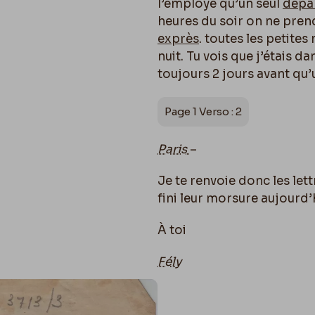
l’employé qu’un seul
dépa
heures du soir on ne pre
exprès
. toutes les petite
nuit. Tu vois que j’étais da
toujours 2 jours avant qu’
Page 1 Verso : 2
Paris
–
Je te renvoie donc les lettr
fini leur morsure aujourd’
À toi
Fély