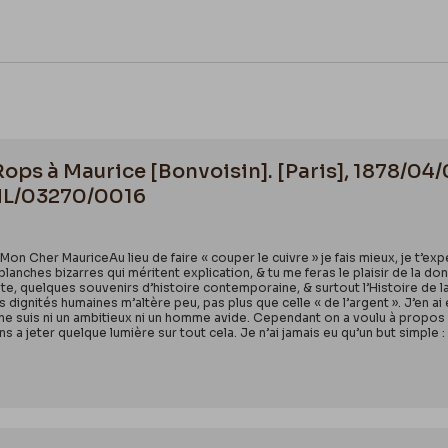
Rops à Maurice [Bonvoisin]. [Paris], 1878/04/
 ML/03270/0016
8Mon Cher MauriceAu lieu de faire « couper le cuivre » je fais mieux, je t’ex
planches bizarres qui méritent explication, & tu me feras le plaisir de la 
tiste, quelques souvenirs d’histoire contemporaine, & surtout l’Histoire de 
 dignités humaines m’altère peu, pas plus que celle « de l’argent ». J’en ai 
e ne suis ni un ambitieux ni un homme avide. Cependant on a voulu à propos
ens a jeter quelque lumière sur tout cela. Je n’ai jamais eu qu’un but simple