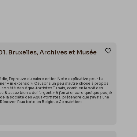
01. Bruxelles, Archives et Musée
Ajouter aux
pédie, l’épreuve du cuivre entier. Note explicative pour ta
donner « in extenso ». Causons un peu d’autre chose à propos
la société des Aqua-fortistes.Tu sais, combien la soif des
eu & assez bien « de l’argent » & j’en ai encore quelque peu, &
 de la société des Aqua-fortistes, prétendre que j’avais une
 : Rénover l’eau forte en Belgique.Je maintiens