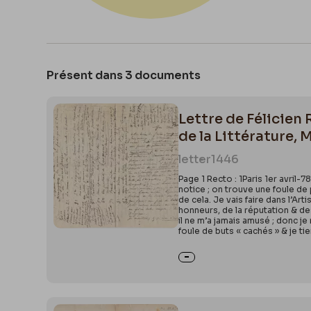
Présent dans 3 documents
Lettre de Félicien 
de la Littérature,
letter
1446
Page 1 Recto : 1Paris 1er avril-7
notice ; on trouve une foule de 
de cela. Je vais faire dans l’Ar
honneurs, de la réputation & des
il ne m’a jamais amusé ; donc j
foule de buts « cachés » & je ti