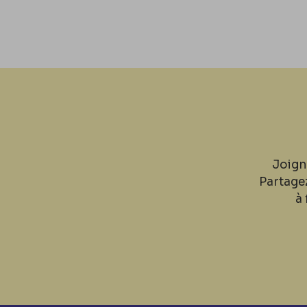
Joign
Partage
à 