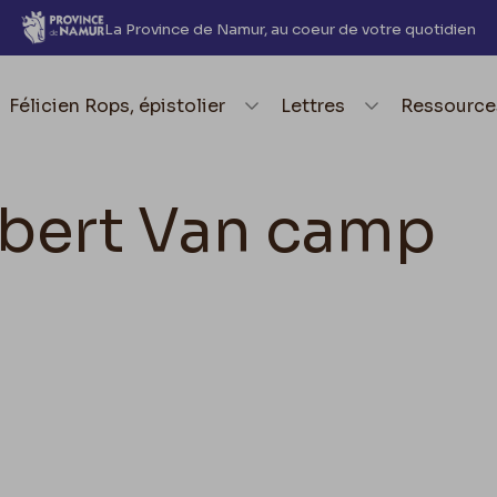
La Province de Namur, au coeur de votre quotidien
element.menu.open_menu
Félicien Rops, épistolier
element.menu.open_me
Lettres
element.
Ressource
bert Van camp