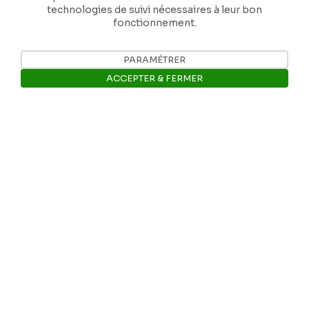
technologies de suivi nécessaires à leur bon
fonctionnement.
PARAMÉTRER
Nos coordonnées
ACCEPTER & FERMER
Tél: +32 81 77 67 55
Ouvrir la barre de gestion des 
E-mail: info@museerops.be
Instagram
Facebook
Ropslettres