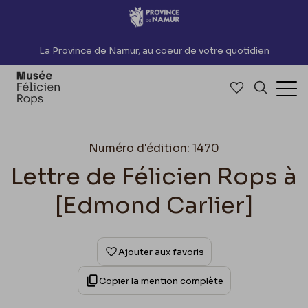
Accèder directement au contenu
La Province de Namur, au coeur de votre quotidien
Accéder à me
Recherch
Ouv
Numéro d'édition: 1470
Lettre de Félicien Rops à
[Edmond Carlier]
Ajouter aux favoris
Copier la mention complète