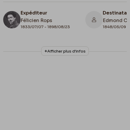
Expéditeur
Destinatai
Félicien Rops
Edmond Car
1833/07/07 - 1898/08/23
1848/05/09 - 
N° d'inventaire
Collationnage
Afficher plus d'infos
ML/03270/0041
Autographe
Lieu de conservation
Belgique, Bruxelles, Archives et Musée de la
Littérature