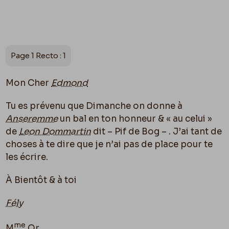
Page 1 Recto : 1
Mon Cher
Edmond
Tu es prévenu que Dimanche on donne à
Anseremme
un bal en ton honneur & « au celui »
de
Leon Dommartin
dit – Pif de Bog – . J’ai tant de
choses à te dire que je n’ai pas de place pour te
les écrire.
À Bientôt & à toi
Fély
me
M
Or….